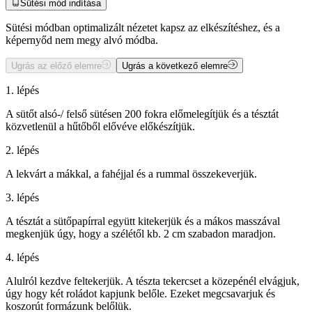
Sütési mód indítása
Sütési módban optimalizált nézetet kapsz az elkészítéshez, és a
képernyőd nem megy alvó módba.
Ugrás az előző elemre
Ugrás a következő elemre
1. lépés
A sütőt alsó-/ felső sütésen 200 fokra előmelegítjük és a tésztát
közvetlenül a hűtőből elővéve előkészítjük.
2. lépés
A lekvárt a mákkal, a fahéjjal és a rummal összekeverjük.
3. lépés
A tésztát a sütőpapírral együtt kitekerjük és a mákos masszával
megkenjük úgy, hogy a szélétől kb. 2 cm szabadon maradjon.
4. lépés
Alulról kezdve feltekerjük. A tészta tekercset a közepénél elvágjuk,
úgy hogy két roládot kapjunk belőle. Ezeket megcsavarjuk és
koszorút formázunk belőlük.