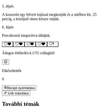
5. lépés
A koszorút egy felvert tojással megkenjük és a sütőben kb. 25
percig, a középső sínen készre sütjük.
6. lépés
Porcukorral megszórva tálaljuk.
Átlagos értékelés:
4.1
/5
5 csillagból
Elkészítették
0
Recept nyomtatása
Link másolása
További témák