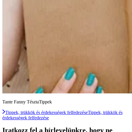
Tante Fanny TésztaTippek
Tippek, trükkök és érdekességek felfedezése
Tippek, trükkök és
érdekességek felfedezése
Iratkozz fel a hírlevelünkre, hogy ne