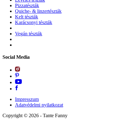
Pizzatészták
Quiche- & linzertészták
Kelt tészták
Karácsonyi tészták
Vegán tészták
Social Media
Impresszum
Adatvédelmi nyilatkozat
Copyright ©
2026
- Tante Fanny