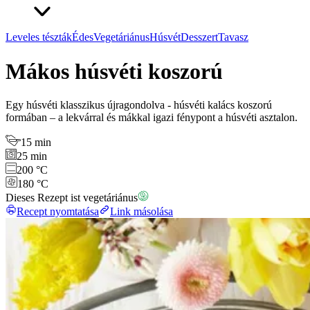
Leveles tészták
Édes
Vegetáriánus
Húsvét
Desszert
Tavasz
Mákos húsvéti koszorú
Egy húsvéti klasszikus újragondolva - húsvéti kalács koszorú
formában – a lekvárral és mákkal igazi fénypont a húsvéti asztalon.
15 min
25 min
200 °C
180 °C
Dieses Rezept ist vegetáriánus
Recept nyomtatása
Link másolása