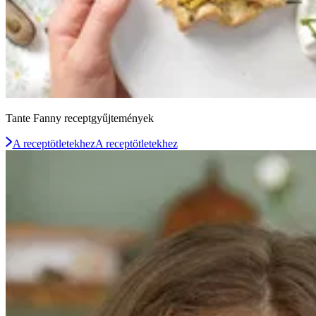
Tante Fanny receptgyűjtemények
A receptötletekhez
A receptötletekhez