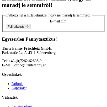
maradj le semmiről!
Iratkozz fel a hírlevelünkre, hogy ne maradj le semmiről!
E-mail cím
Feliratkozás
Egyszerűen Fannytasztikus!
Tante Fanny Frischteig GmbH
Parkstraße 24, A-4311 Schwertberg
Tel: +43-(0)7262-62686-0
E-Mail: office@tantefanny.at
Gyorslinkek
Rólunk
Kapcsolat
Választék
Leveles tészták