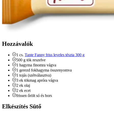
Hozzávalók
1
cs.
Tante Fanny friss leveles tészta 300 g
500
g
tök
reszelve
1
hagyma
finomra vágva
1
gerezd
fokhagyma
összenyomva
1
tojás (szétválasztva)
3
ek
tökmag
apróra vágva
2
ek
olaj
2
ek
ecet
frissen őrölt só és bors
Elkészítés Sütő