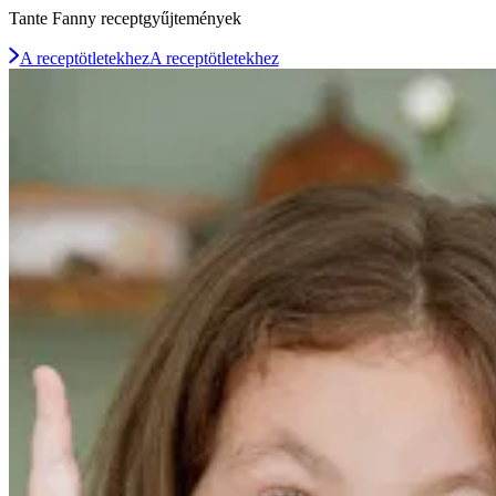
Tante Fanny receptgyűjtemények
A receptötletekhez
A receptötletekhez