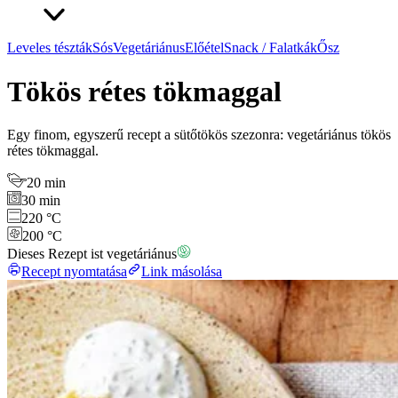
Leveles tészták
Sós
Vegetáriánus
Előétel
Snack / Falatkák
Ősz
Tökös rétes tökmaggal
Egy finom, egyszerű recept a sütőtökös szezonra: vegetáriánus tökös
rétes tökmaggal.
20 min
30 min
220 °C
200 °C
Dieses Rezept ist vegetáriánus
Recept nyomtatása
Link másolása