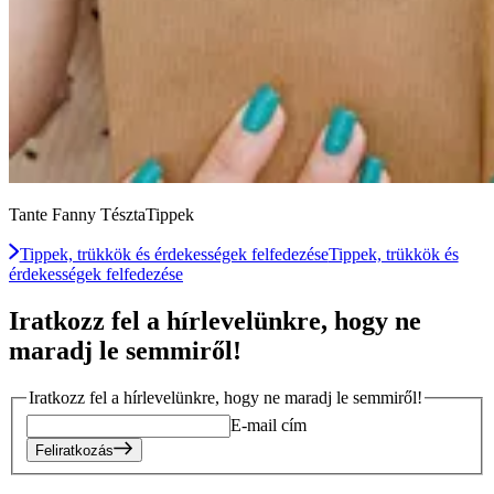
Tante Fanny TésztaTippek
Tippek, trükkök és érdekességek felfedezése
Tippek, trükkök és
érdekességek felfedezése
Iratkozz fel a hírlevelünkre, hogy ne
maradj le semmiről!
Iratkozz fel a hírlevelünkre, hogy ne maradj le semmiről!
E-mail cím
Feliratkozás