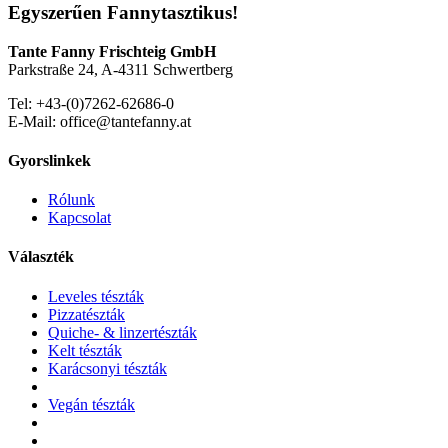
Egyszerűen Fannytasztikus!
Tante Fanny Frischteig GmbH
Parkstraße 24, A-4311 Schwertberg
Tel: +43-(0)7262-62686-0
E-Mail: office@tantefanny.at
Gyorslinkek
Rólunk
Kapcsolat
Választék
Leveles tészták
Pizzatészták
Quiche- & linzertészták
Kelt tészták
Karácsonyi tészták
Vegán tészták