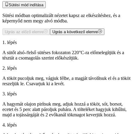
Sütési mód indítása
Sütési módban optimalizált nézetet kapsz az elkészítéshez, és a
képernyőd nem megy alvó módba.
Ugrás az előző elemre
Ugrás a következő elemre
1. lépés
A sütőt alsó-/felső sütéses fokozaton 220°C-ra előmelegítjük és a
tésztát a csomagolás szerint előkészítjük.
2. lépés
A tököt pucoljuk meg, vágjuk félbe, a magját távolítsuk el és a tököt
reszeljük le. Csavarjuk ki a levét.
3. lépés
A hagymát olajon pirítsuk meg, adjuk hozzá a tököt, sót, borsot,
ecetet és 5 perc alatt pároljuk puhára. A tölteléket hagyjuk kihűlni,
majd a tojássárgáját és 2 evőkanál tökmagot keverjük hozzá.
4. lépés