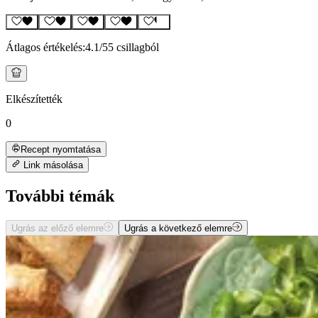
Átlagos értékelés:
4.1
/5
5 csillagból
Elkészítették
0
Recept nyomtatása
Link másolása
További témák
Ugrás az előző elemre
Ugrás a következő elemre