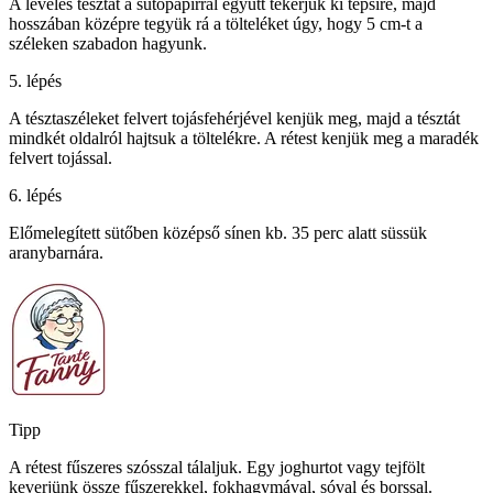
A leveles tésztát a sütőpapírral együtt tekerjük ki tepsire, majd
hosszában középre tegyük rá a tölteléket úgy, hogy 5 cm-t a
széleken szabadon hagyunk.
5. lépés
A tésztaszéleket felvert tojásfehérjével kenjük meg, majd a tésztát
mindkét oldalról hajtsuk a töltelékre. A rétest kenjük meg a maradék
felvert tojással.
6. lépés
Előmelegített sütőben középső sínen kb. 35 perc alatt süssük
aranybarnára.
Tipp
A rétest fűszeres szósszal tálaljuk. Egy joghurtot vagy tejfölt
keverjünk össze fűszerekkel, fokhagymával, sóval és borssal.