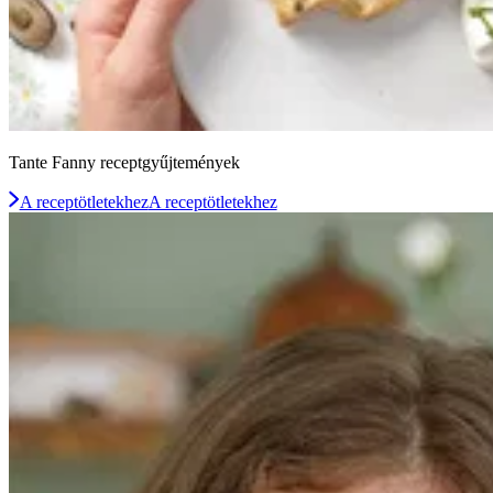
Tante Fanny receptgyűjtemények
A receptötletekhez
A receptötletekhez