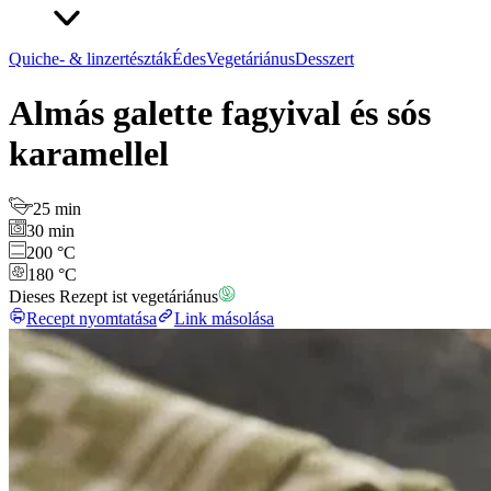
Quiche- & linzertészták
Édes
Vegetáriánus
Desszert
Almás galette fagyival és sós
karamellel
25 min
30 min
200 °C
180 °C
Dieses Rezept ist vegetáriánus
Recept nyomtatása
Link másolása