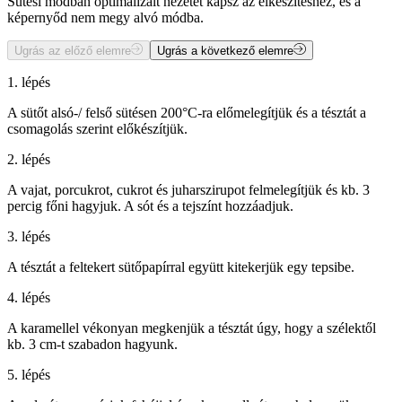
Sütési módban optimalizált nézetet kapsz az elkészítéshez, és a
képernyőd nem megy alvó módba.
Ugrás az előző elemre
Ugrás a következő elemre
1. lépés
A sütőt alsó-/ felső sütésen 200°C-ra előmelegítjük és a tésztát a
csomagolás szerint előkészítjük.
2. lépés
A vajat, porcukrot, cukrot és juharszirupot felmelegítjük és kb. 3
percig főni hagyjuk. A sót és a tejszínt hozzáadjuk.
3. lépés
A tésztát a feltekert sütőpapírral együtt kitekerjük egy tepsibe.
4. lépés
A karamellel vékonyan megkenjük a tésztát úgy, hogy a szélektől
kb. 3 cm-t szabadon hagyunk.
5. lépés