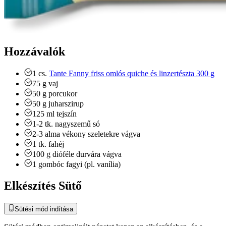
Hozzávalók
1
cs.
Tante Fanny friss omlós quiche és linzertészta 300 g
75
g
vaj
50
g
porcukor
50
g
juharszirup
125
ml
tejszín
1-2
tk.
nagyszemű só
2-3
alma
vékony szeletekre vágva
1
tk.
fahéj
100
g
dióféle
durvára vágva
1
gombóc
fagyi (pl. vanília)
Elkészítés Sütő
Sütési mód indítása