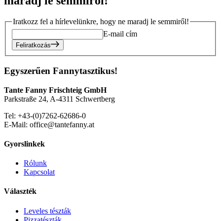
maradj le semmiről!
Iratkozz fel a hírlevelünkre, hogy ne maradj le semmiről!
E-mail cím
Feliratkozás
Egyszerűen Fannytasztikus!
Tante Fanny Frischteig GmbH
Parkstraße 24, A-4311 Schwertberg
Tel: +43-(0)7262-62686-0
E-Mail: office@tantefanny.at
Gyorslinkek
Rólunk
Kapcsolat
Választék
Leveles tészták
Pizzatészták