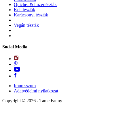
Quiche- & linzertészták
Kelt tészták
Karácsonyi tészták
Vegán tészták
Social Media
Impresszum
Adatvédelmi nyilatkozat
Copyright ©
2026
- Tante Fanny