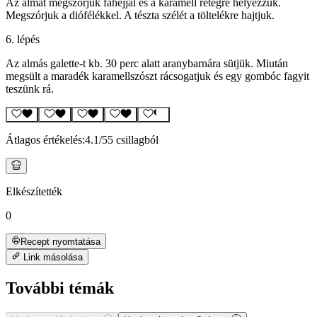
Az almát megszórjuk fahéjjal és a karamell rétegre helyezzük.
Megszórjuk a diófélékkel. A tészta szélét a töltelékre hajtjuk.
6. lépés
Az almás galette-t kb. 30 perc alatt aranybarnára sütjük. Miután
megsült a maradék karamellszószt rácsogatjuk és egy gombóc fagyit
teszünk rá.
Átlagos értékelés:
4.1
/5
5 csillagból
Elkészítették
0
Recept nyomtatása
Link másolása
További témák