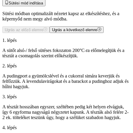
Sütési mód indítása
Sütési módban optimalizált nézetet kapsz az elkészítéshez, és a
képernyőd nem megy alvó módba.
Ugrás az előző elemre
Ugrás a következő elemre
1. lépés
A sütőt alsó-/ felső sütéses fokozaton 200°C-ra előmelegítjük és a
tésztát a csomagolás szerint előkészítjük.
2. lépés
A pudingport a gyümölcslével és a cukorral simára keverjük és
felfőzzük. A levendulavirágokat és a barackot a pudinghoz adjuk és
hűlni hagyjuk.
3. lépés
A tésztát hosszában egyszer, széltében pedig két helyen elvágjuk,
így 6 egyforma nagyságú négyzetet kapunk. A tészták alsó felére 2-
2 ek. tölteléket teszünk úgy, hogy a szélüket szabadon hagyjuk.
4. lépés