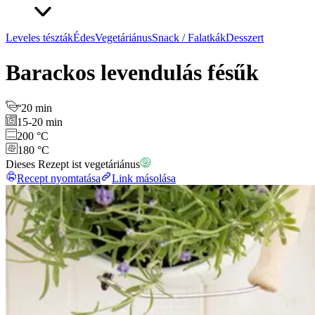
Leveles tészták
Édes
Vegetáriánus
Snack / Falatkák
Desszert
Barackos levendulás fésűk
20 min
15-20 min
200 °C
180 °C
Dieses Rezept ist vegetáriánus
Recept nyomtatása
Link másolása