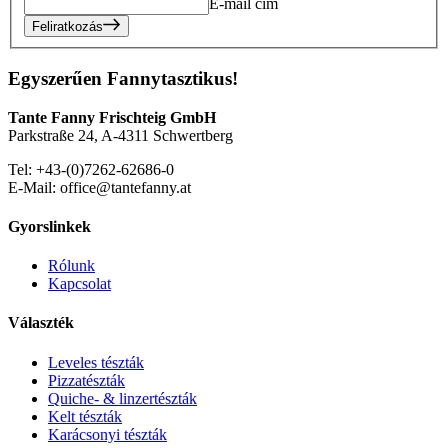
E-mail cím
Feliratkozás
Egyszerűen Fannytasztikus!
Tante Fanny Frischteig GmbH
Parkstraße 24, A-4311 Schwertberg
Tel: +43-(0)7262-62686-0
E-Mail: office@tantefanny.at
Gyorslinkek
Rólunk
Kapcsolat
Választék
Leveles tészták
Pizzatészták
Quiche- & linzertészták
Kelt tészták
Karácsonyi tészták