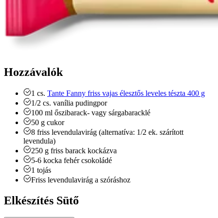
Hozzávalók
1
cs.
Tante Fanny friss vajas élesztős leveles tészta 400 g
1/2
cs.
vanília pudingpor
100
ml
őszibarack- vagy sárgabaracklé
50
g
cukor
8
friss levendulavirág (alternatíva: 1/2 ek. szárított
levendula)
250
g
friss barack
kockázva
5-6
kocka
fehér csokoládé
1
tojás
Friss levendulavirág
a szóráshoz
Elkészítés Sütő