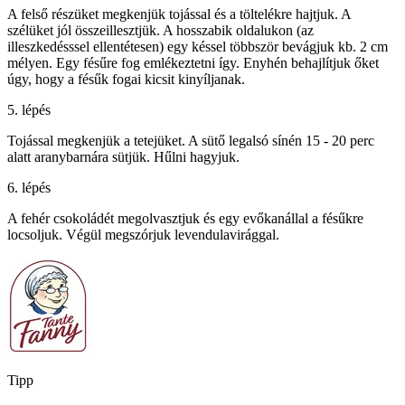
A felső részüket megkenjük tojással és a töltelékre hajtjuk. A
szélüket jól összeillesztjük. A hosszabik oldalukon (az
illeszkedésssel ellentétesen) egy késsel többször bevágjuk kb. 2 cm
mélyen. Egy fésűre fog emlékeztetni így. Enyhén behajlítjuk őket
úgy, hogy a fésűk fogai kicsit kinyíljanak.
5. lépés
Tojással megkenjük a tetejüket. A sütő legalsó sínén 15 - 20 perc
alatt aranybarnára sütjük. Hűlni hagyjuk.
6. lépés
A fehér csokoládét megolvasztjuk és egy evőkanállal a fésűkre
locsoljuk. Végül megszórjuk levendulavirággal.
Tipp