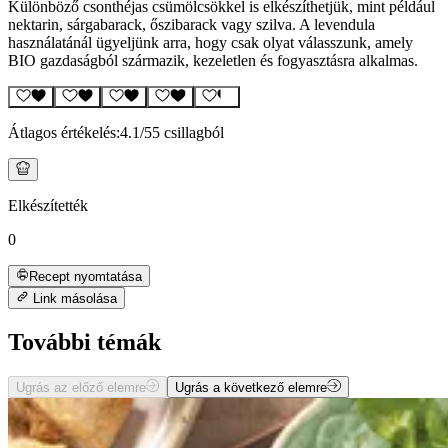
Különböző csonthéjas csümölcsökkel is elkészíthetjük, mint például
nektarin, sárgabarack, őszibarack vagy szilva. A levendula
használatánál ügyeljünk arra, hogy csak olyat válasszunk, amely
BIO gazdaságból származik, kezeletlen és fogyasztásra alkalmas.
Átlagos értékelés:
4.1
/5
5 csillagból
Elkészítették
0
Recept nyomtatása
Link másolása
További témák
Ugrás az előző elemre
Ugrás a következő elemre