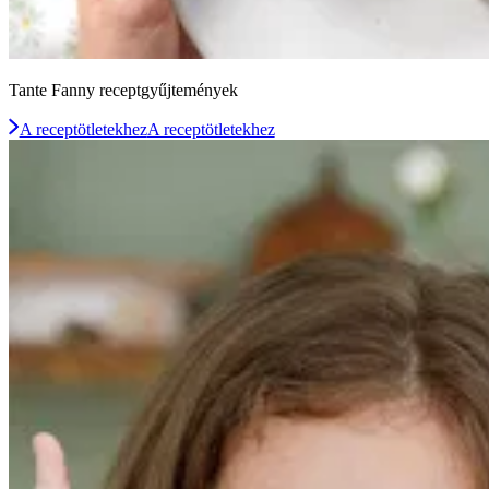
Tante Fanny receptgyűjtemények
A receptötletekhez
A receptötletekhez