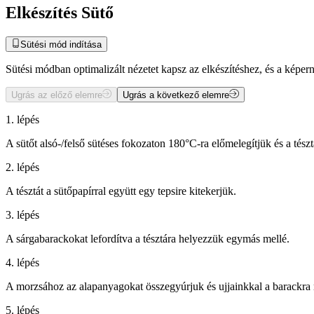
Elkészítés Sütő
Sütési mód indítása
Sütési módban optimalizált nézetet kapsz az elkészítéshez, és a kép
Ugrás az előző elemre
Ugrás a következő elemre
1. lépés
A sütőt alsó-/felső sütéses fokozaton 180°C-ra előmelegítjük és a tészt
2. lépés
A tésztát a sütőpapírral együtt egy tepsire kitekerjük.
3. lépés
A sárgabarackokat lefordítva a tésztára helyezzük egymás mellé.
4. lépés
A morzsához az alapanyagokat összegyúrjuk és ujjainkkal a barackra
5. lépés