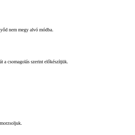
ernyőd nem megy alvó módba.
át a csomagolás szerint előkészítjük.
 morzsoljuk.