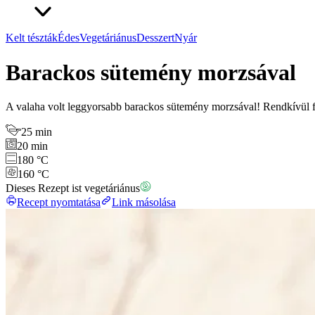
Kelt tészták
Édes
Vegetáriánus
Desszert
Nyár
Barackos sütemény morzsával
A valaha volt leggyorsabb barackos sütemény morzsával! Rendkívül fin
25 min
20 min
180 °C
160 °C
Dieses Rezept ist vegetáriánus
Recept nyomtatása
Link másolása