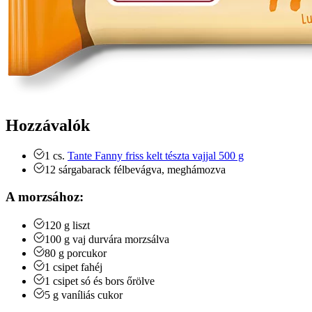
Hozzávalók
1
cs.
Tante Fanny friss kelt tészta vajjal 500 g
12
sárgabarack
félbevágva, meghámozva
A morzsához:
120
g
liszt
100
g
vaj
durvára morzsálva
80
g
porcukor
1
csipet
fahéj
1
csipet
só és bors őrölve
5
g
vaníliás cukor