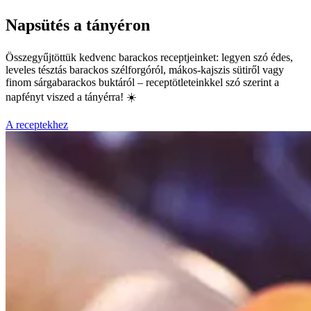
Napsütés a tányéron
Összegyűjtöttük kedvenc barackos receptjeinket: legyen szó édes,
leveles tésztás barackos szélforgóról, mákos-kajszis sütiről vagy
finom sárgabarackos buktáról – receptötleteinkkel szó szerint a
napfényt viszed a tányérra! ☀️
A receptekhez