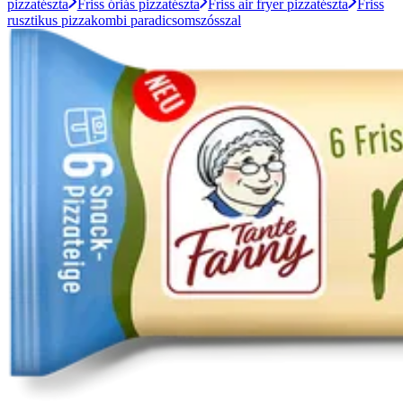
pizzatészta
Friss óriás pizzatészta
Friss air fryer pizzatészta
Friss
rusztikus pizzakombi paradicsomszósszal