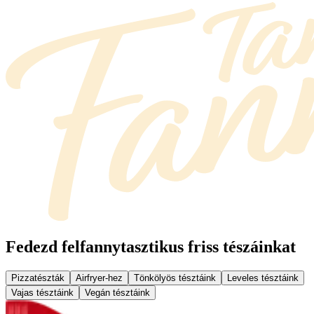
Fedezd fel
fannytasztikus friss tészáinkat
Pizzatészták
Airfryer-hez
Tönkölyös tésztáink
Leveles tésztáink
Vajas tésztáink
Vegán tésztáink