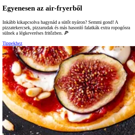
Egyenesen az air-fryerből
Inkább kikapcsolva hagynád a sütőt nyáron? Semmi gond! A
pizzatekercsek, pizzarudak és más hasonló falatkák extra ropogósra
sülnek a légkeveréses fritőzben. 🍕
Tippekhez