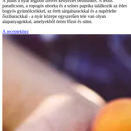
A július a nyár legjobb ízeivel kényeztet bennünket. A lédús
paradicsom, a ropogós uborka és a színes paprika találkozik az édes
bogyós gyümölcsökkel, az érett sárgabarackkal és a napérlelte
őszibarackkal - a nyár közepe egyszerűen tele van olyan
alapanyagokkal, amelyekből öröm főzni és sütni.
A receptekhez