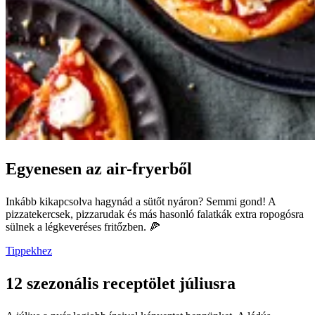
Egyenesen az air-fryerből
Inkább kikapcsolva hagynád a sütőt nyáron? Semmi gond! A
pizzatekercsek, pizzarudak és más hasonló falatkák extra ropogósra
sülnek a légkeveréses fritőzben. 🍕
Tippekhez
12 szezonális receptölet júliusra