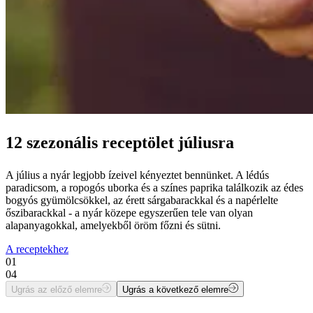
12 szezonális receptölet júliusra
A július a nyár legjobb ízeivel kényeztet bennünket. A lédús
paradicsom, a ropogós uborka és a színes paprika találkozik az édes
bogyós gyümölcsökkel, az érett sárgabarackkal és a napérlelte
őszibarackkal - a nyár közepe egyszerűen tele van olyan
alapanyagokkal, amelyekből öröm főzni és sütni.
A receptekhez
01
04
Ugrás az előző elemre
Ugrás a következő elemre