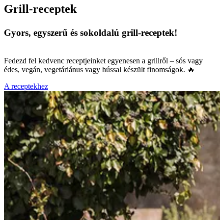
Grill-receptek
Gyors, egyszerű és sokoldalú grill-receptek!
Fedezd fel kedvenc receptjeinket egyenesen a grillről – sós vagy
édes, vegán, vegetáriánus vagy hússal készült finomságok. 🔥
A receptekhez