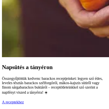
Napsütés a tányéron
Összegyűjtöttük kedvenc barackos receptjeinket: legyen szó édes,
leveles tésztás barackos szélforgóról, mákos-kajszis sütiről vagy
finom sárgabarackos buktáról – receptötleteinkkel szó szerint a
napfényt viszed a tányérra! ☀️
A receptekhez