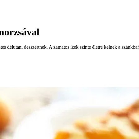
morzsával
tes délutáni desszertnek. A zamatos ízek szinte életre kelnek a szánkba