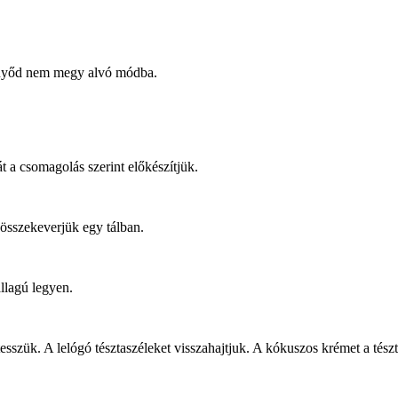
ernyőd nem megy alvó módba.
át a csomagolás szerint előkészítjük.
l összekeverjük egy tálban.
llagú legyen.
 tesszük. A lelógó tésztaszéleket visszahajtjuk. A kókuszos krémet a tés