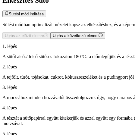
Elkészítés Sütő
Sütési mód indítása
Sütési módban optimalizált nézetet kapsz az elkészítéshez, és a kép
Ugrás az előző elemre
Ugrás a következő elemre
1. lépés
A sütőt alsó-/ felső sütéses fokozaton 180°C-ra előmlegítjük és a tészt
2. lépés
A tejfölt, túrót, tojásokat, cukrot, kókuszreszeléket és a pudingport jó
3. lépés
A morzsához minden hozzávalót összedolgozzuk úgy, hogy darabos á
4. lépés
A tésztát a sütőpapírral együtt kitekerjük és azzal együtt egy formába
morzsával.
5. lépés