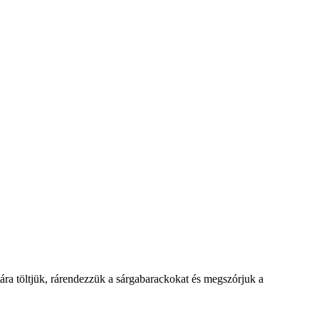
ztára töltjük, rárendezzük a sárgabarackokat és megszórjuk a