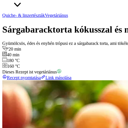
Quiche- & linzertészták
Vegetáriánus
Sárgabaracktorta kókusszal és 
Gyümölcsös, édes és enyhén trópusi ez a sárgabarack torta, ami tökéle
20 min
40 min
180 °C
160 °C
Dieses Rezept ist vegetáriánus
Recept nyomtatása
Link másolása