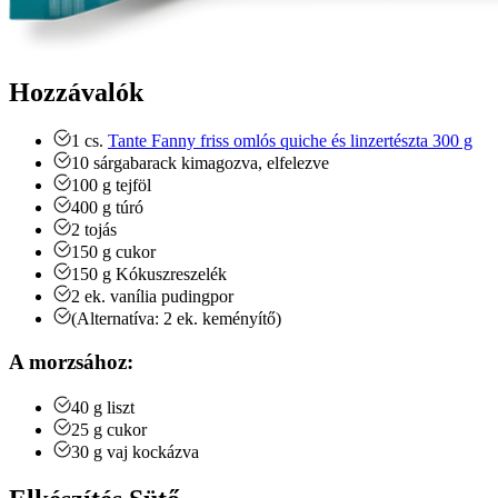
Hozzávalók
1
cs.
Tante Fanny friss omlós quiche és linzertészta 300 g
10
sárgabarack
kimagozva, elfelezve
100
g
tejföl
400
g
túró
2
tojás
150
g
cukor
150
g
Kókuszreszelék
2
ek.
vanília pudingpor
(Alternatíva: 2 ek. keményítő)
A morzsához:
40
g
liszt
25
g
cukor
30
g
vaj
kockázva