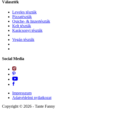
Választék
Leveles tészták
Pizzatészták
Quiche- & linzertészták
Kelt tészták
Karácsonyi tészták
Vegán tészták
Social Media
Impresszum
Adatvédelmi nyilatkozat
Copyright ©
2026
- Tante Fanny