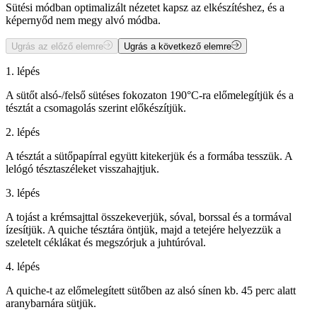
Sütési módban optimalizált nézetet kapsz az elkészítéshez, és a
képernyőd nem megy alvó módba.
Ugrás az előző elemre
Ugrás a következő elemre
1. lépés
A sütőt alsó-/felső sütéses fokozaton 190°C-ra előmelegítjük és a
tésztát a csomagolás szerint előkészítjük.
2. lépés
A tésztát a sütőpapírral együtt kitekerjük és a formába tesszük. A
lelógó tésztaszéleket visszahajtjuk.
3. lépés
A tojást a krémsajttal összekeverjük, sóval, borssal és a tormával
ízesítjük. A quiche tésztára öntjük, majd a tetejére helyezzük a
szeletelt céklákat és megszórjuk a juhtúróval.
4. lépés
A quiche-t az előmelegített sütőben az alsó sínen kb. 45 perc alatt
aranybarnára sütjük.