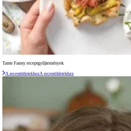
Tante Fanny receptgyűjtemények
A receptötletekhez
A receptötletekhez