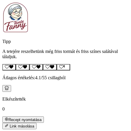
Tipp
A tetejére reszelhetünk még friss tormát és friss színes salátával
tálaljuk.
Átlagos értékelés:
4.1
/5
5 csillagból
Elkészítették
0
Recept nyomtatása
Link másolása