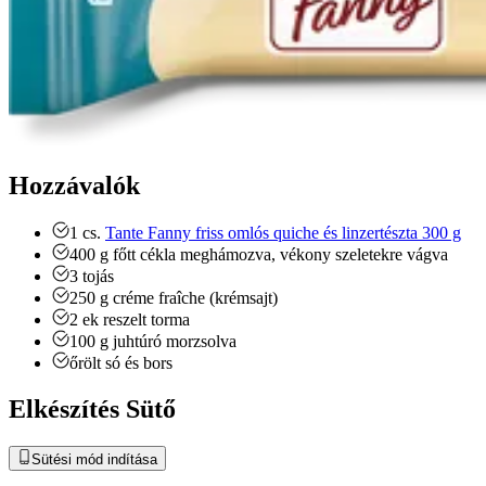
Hozzávalók
1
cs.
Tante Fanny friss omlós quiche és linzertészta 300 g
400
g
főtt cékla
meghámozva, vékony szeletekre vágva
3
tojás
250
g
créme fraîche (krémsajt)
2
ek
reszelt torma
100
g
juhtúró
morzsolva
őrölt só és bors
Elkészítés Sütő
Sütési mód indítása