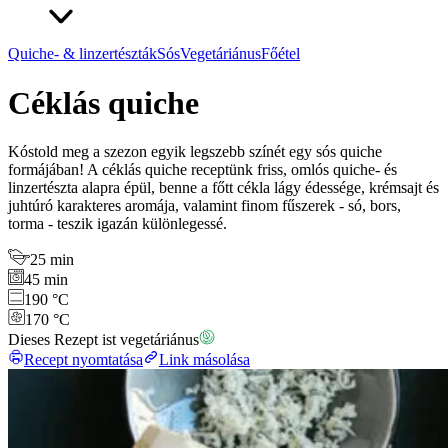
Quiche- & linzertészták
Sós
Vegetáriánus
Főétel
Céklás quiche
Kóstold meg a szezon egyik legszebb színét egy sós quiche
formájában! A céklás quiche receptünk friss, omlós quiche- és
linzertészta alapra épül, benne a főtt cékla lágy édessége, krémsajt és
juhtúró karakteres aromája, valamint finom fűszerek - só, bors,
torma - teszik igazán különlegessé.
25 min
45 min
190 °C
170 °C
Dieses Rezept ist vegetáriánus
Recept nyomtatása
Link másolása