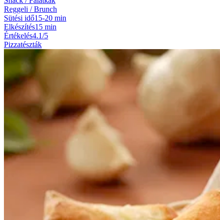
Snack / Falatkák
Reggeli / Brunch
Sütési idő
15-20 min
Elkészítés
15 min
Értékelés
4.1/5
Pizzatészták