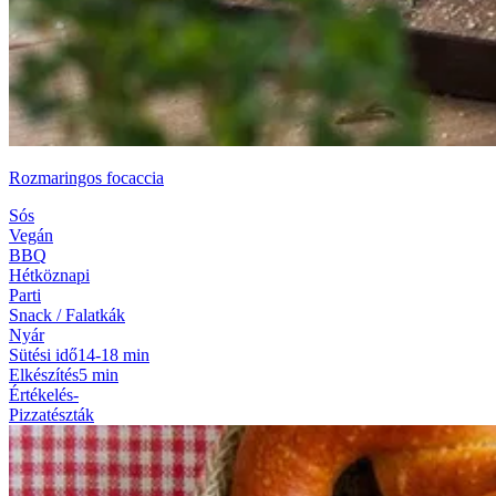
Rozmaringos focaccia
Sós
Vegán
BBQ
Hétköznapi
Parti
Snack / Falatkák
Nyár
Sütési idő
14-18 min
Elkészítés
5 min
Értékelés
-
Pizzatészták