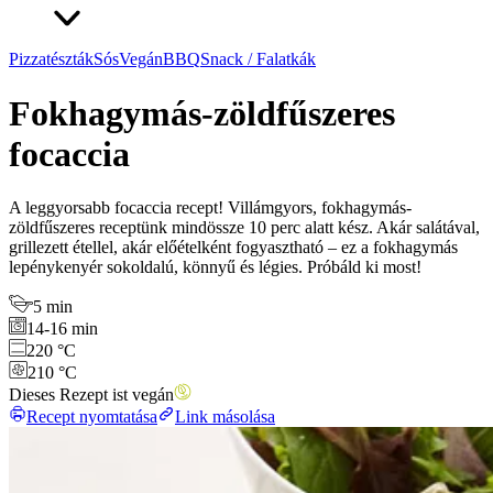
Pizzatészták
Sós
Vegán
BBQ
Snack / Falatkák
Fokhagymás-zöldfűszeres
focaccia
A leggyorsabb focaccia recept! Villámgyors, fokhagymás-
zöldfűszeres receptünk mindössze 10 perc alatt kész. Akár salátával,
grillezett étellel, akár előételként fogyasztható – ez a fokhagymás
lepénykenyér sokoldalú, könnyű és légies. Próbáld ki most!
5 min
14-16 min
220 °C
210 °C
Dieses Rezept ist vegán
Recept nyomtatása
Link másolása