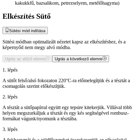
kakukkfű, bazsalikom, petrezselyem, metélőhagyma)
Elkészítés Sütő
Sütési mód indítása
Sütési módban optimalizált nézetet kapsz az elkészítéshez, és a
képernyőd nem megy alvó módba.
Ugrás az előző elemre
Ugrás a következő elemre
1. lépés
A sütőt felső/alsó fokozaton 220°C-ra előmelegítjük és a tésztát a
csomagolás szerint előkészítjük.
2. lépés
A tésztát a sütőpapírral együtt egy tepsire kitekerjük. Villával több
helyen megszurkáljuk a tésztát és egy kés segítségével rombusz-
formákat vágunk/nyomunk a tésztába.
3. lépés
A fokhagymát és a zöldfűszereket összekeverjük az olívaolajjal,