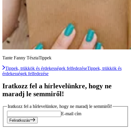
Tante Fanny TésztaTippek
Tippek, trükkök és érdekességek felfedezése
Tippek, trükkök és
érdekességek felfedezése
Iratkozz fel a hírlevelünkre, hogy ne
maradj le semmiről!
Iratkozz fel a hírlevelünkre, hogy ne maradj le semmiről!
E-mail cím
Feliratkozás