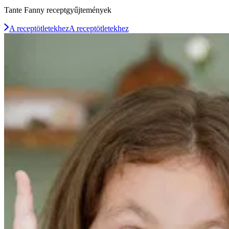
Tante Fanny receptgyűjtemények
A receptötletekhez
A receptötletekhez