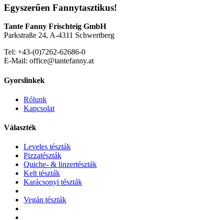
Egyszerűen Fannytasztikus!
Tante Fanny Frischteig GmbH
Parkstraße 24, A-4311 Schwertberg
Tel: +43-(0)7262-62686-0
E-Mail: office@tantefanny.at
Gyorslinkek
Rólunk
Kapcsolat
Választék
Leveles tészták
Pizzatészták
Quiche- & linzertészták
Kelt tészták
Karácsonyi tészták
Vegán tészták