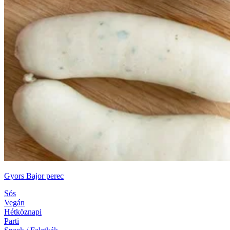
Gyors Bajor perec
Sós
Vegán
Hétköznapi
Parti