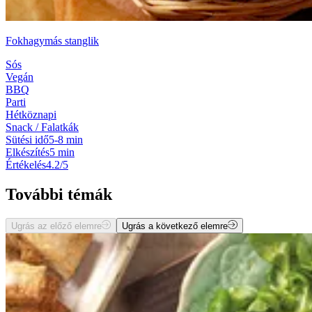
Fokhagymás stanglik
Sós
Vegán
BBQ
Parti
Hétköznapi
Snack / Falatkák
Sütési idő
5-8 min
Elkészítés
5 min
Értékelés
4.2/5
További témák
Ugrás az előző elemre
Ugrás a következő elemre