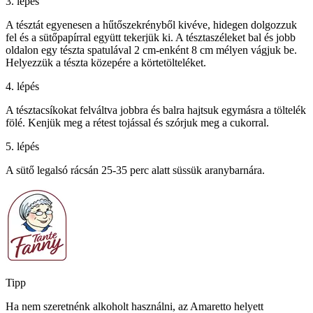
3. lépés
A tésztát egyenesen a hűtőszekrényből kivéve, hidegen dolgozzuk
fel és a sütőpapírral együtt tekerjük ki. A tésztaszéleket bal és jobb
oldalon egy tészta spatulával 2 cm-enként 8 cm mélyen vágjuk be.
Helyezzük a tészta közepére a körtetölteléket.
4. lépés
A tésztacsíkokat felváltva jobbra és balra hajtsuk egymásra a töltelék
fölé. Kenjük meg a rétest tojással és szórjuk meg a cukorral.
5. lépés
A sütő legalsó rácsán 25-35 perc alatt süssük aranybarnára.
Tipp
Ha nem szeretnénk alkoholt használni, az Amaretto helyett