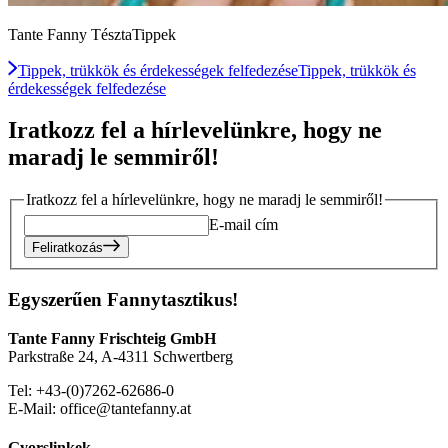
Tante Fanny TésztaTippek
Tippek, trükkök és érdekességek felfedezése
Tippek, trükkök és
érdekességek felfedezése
Iratkozz fel a hírlevelünkre, hogy ne
maradj le semmiről!
Iratkozz fel a hírlevelünkre, hogy ne maradj le semmiről!
E-mail cím
Feliratkozás
Egyszerűen Fannytasztikus!
Tante Fanny Frischteig GmbH
Parkstraße 24, A-4311 Schwertberg
Tel: +43-(0)7262-62686-0
E-Mail: office@tantefanny.at
Gyorslinkek