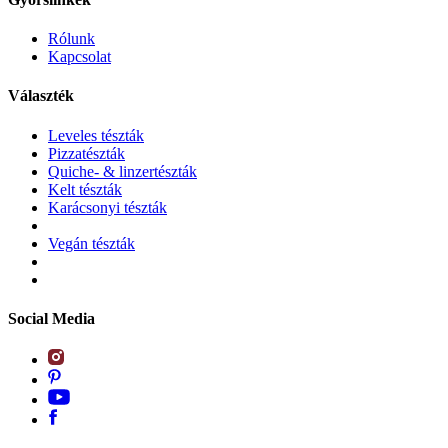
Rólunk
Kapcsolat
Választék
Leveles tészták
Pizzatészták
Quiche- & linzertészták
Kelt tészták
Karácsonyi tészták
Vegán tészták
Social Media