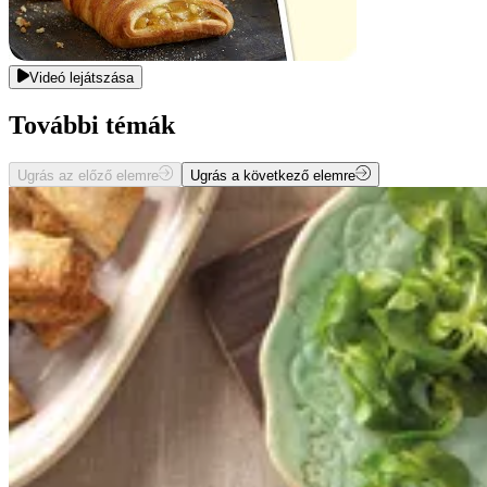
Videó lejátszása
További témák
Ugrás az előző elemre
Ugrás a következő elemre