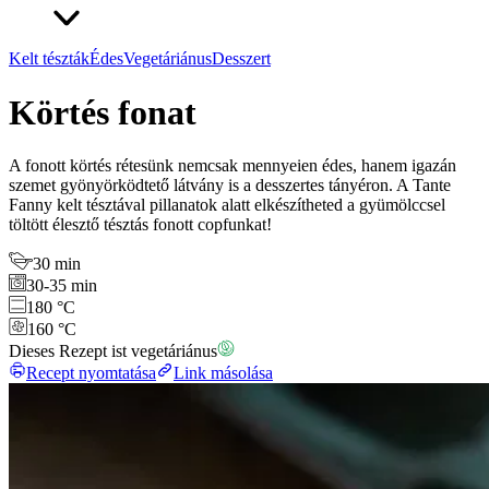
Kelt tészták
Édes
Vegetáriánus
Desszert
Körtés fonat
A fonott körtés rétesünk nemcsak mennyeien édes, hanem igazán
szemet gyönyörködtető látvány is a desszertes tányéron. A Tante
Fanny kelt tésztával pillanatok alatt elkészítheted a gyümölccsel
töltött élesztő tésztás fonott copfunkat!
30 min
30-35 min
180 °C
160 °C
Dieses Rezept ist vegetáriánus
Recept nyomtatása
Link másolása