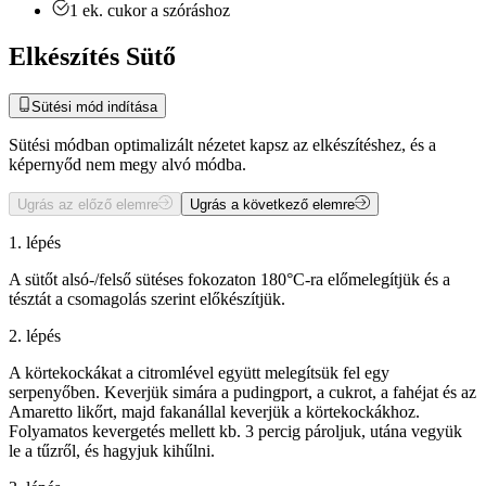
1
ek.
cukor a szóráshoz
Elkészítés Sütő
Sütési mód indítása
Sütési módban optimalizált nézetet kapsz az elkészítéshez, és a
képernyőd nem megy alvó módba.
Ugrás az előző elemre
Ugrás a következő elemre
1. lépés
A sütőt alsó-/felső sütéses fokozaton 180°C-ra előmelegítjük és a
tésztát a csomagolás szerint előkészítjük.
2. lépés
A körtekockákat a citromlével együtt melegítsük fel egy
serpenyőben. Keverjük simára a pudingport, a cukrot, a fahéjat és az
Amaretto likőrt, majd fakanállal keverjük a körtekockákhoz.
Folyamatos kevergetés mellett kb. 3 percig pároljuk, utána vegyük
le a tűzről, és hagyjuk kihűlni.