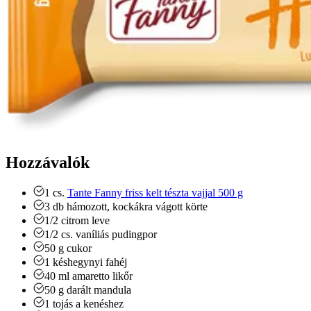
Hozzávalók
1
cs.
Tante Fanny friss kelt tészta vajjal 500 g
3
db
hámozott, kockákra vágott körte
1/2
citrom leve
1/2
cs.
vaníliás pudingpor
50
g
cukor
1
késhegynyi
fahéj
40
ml
amaretto likőr
50
g
darált mandula
1
tojás a kenéshez