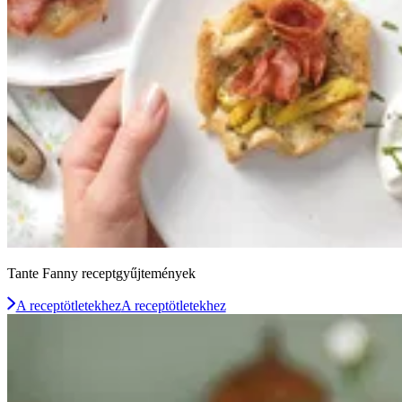
Tante Fanny receptgyűjtemények
A receptötletekhez
A receptötletekhez