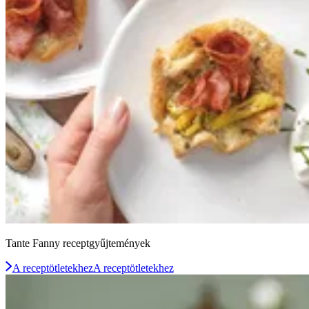
Tante Fanny receptgyűjtemények
A receptötletekhez
A receptötletekhez