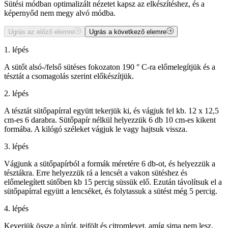
Sütési módban optimalizált nézetet kapsz az elkészítéshez, és a
képernyőd nem megy alvó módba.
Ugrás az előző elemre
Ugrás a következő elemre
1. lépés
A sütőt alsó-/felső sütéses fokozaton 190 ° C-ra előmelegítjük és a
tésztát a csomagolás szerint előkészítjük.
2. lépés
A tésztát sütőpapírral együtt tekerjük ki, és vágjuk fel kb. 12 x 12,5
cm-es 6 darabra. Sütőpapír nélkül helyezzük 6 db 10 cm-es kikent
formába. A kilógó széleket vágjuk le vagy hajtsuk vissza.
3. lépés
Vágjunk a sütőpapírból a formák méretére 6 db-ot, és helyezzük a
tésztákra. Erre helyezzük rá a lencsét a vakon sütéshez és
előmelegített sütőben kb 15 percig süssük elő. Ezután távolítsuk el a
sütőpapírral együtt a lencséket, és folytassuk a sütést még 5 percig.
4. lépés
Keverjük össze a túrót, tejfölt és citromlevet, amíg sima nem lesz.