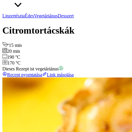
Linzertészta
Édes
Vegetáriánus
Desszert
Citromtortácskák
15 min
20 min
190 °C
170 °C
Dieses Rezept ist vegetáriánus
Recept nyomtatása
Link másolása