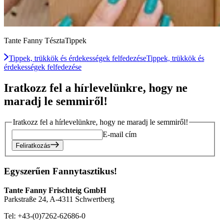
Tante Fanny TésztaTippek
Tippek, trükkök és érdekességek felfedezése
Tippek, trükkök és
érdekességek felfedezése
Iratkozz fel a hírlevelünkre, hogy ne
maradj le semmiről!
Iratkozz fel a hírlevelünkre, hogy ne maradj le semmiről!
E-mail cím
Feliratkozás
Egyszerűen Fannytasztikus!
Tante Fanny Frischteig GmbH
Parkstraße 24, A-4311 Schwertberg
Tel: +43-(0)7262-62686-0