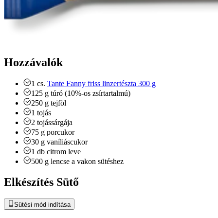
Hozzávalók
1
cs.
Tante Fanny friss linzertészta 300 g
125
g
túró (10%-os zsírtartalmú)
250
g
tejföl
1
tojás
2
tojássárgája
75
g
porcukor
30
g
vaníliáscukor
1
db
citrom leve
500
g
lencse a vakon sütéshez
Elkészítés Sütő
Sütési mód indítása