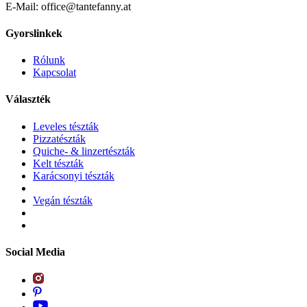
E-Mail: office@tantefanny.at
Gyorslinkek
Rólunk
Kapcsolat
Választék
Leveles tészták
Pizzatészták
Quiche- & linzertészták
Kelt tészták
Karácsonyi tészták
Vegán tészták
Social Media