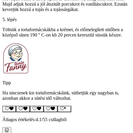
Majd adjuk hozzá a jól átszitált porcukrot és vaníliáscukrot. Ezután
keverjük hozzá a tojás és a tojássárgákat.
5. lépés
Töltsük a tortaformácskákba a krémet, és előmelegített sütőben a
középső sínen 190 ° C-on kb 20 percen keresztül süssük készre.
Tipp
Ha nincsenek kis tortaformácskáink, süthetjük egy nagyban is,
azonban akkor a sütési idő változhat.
Átlagos értékelés:
4.1
/5
5 csillagból