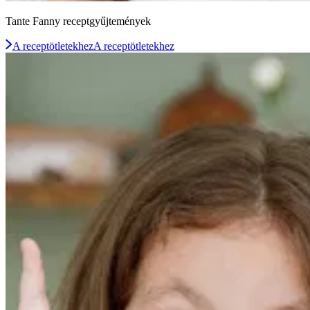
Tante Fanny receptgyűjtemények
A receptötletekhez
A receptötletekhez