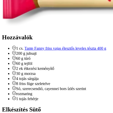
Hozzávalók
1
cs.
Tante Fanny friss vajas élesztős leveles tészta 400 g
200
g
juhsajt
60
g
túró
60
g
tejföl
2
ek
étkezési keményítő
30
g
morzsa
4
tojás sárgája
8
friss füge
szeletelve
Só, szerecsendió, cayennei bors
ízlés szerint
rozmaring
1
tojás fehérje
Elkészítés Sütő