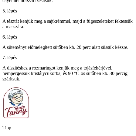
cayennei borssal ízesítsük.
5. lépés
A tésztát kenjük meg a sajtkrémmel, majd a fügeszeleteket fektessük
a masszára.
6. lépés
A süteményt előmelegített sütőben kb. 20 perc alatt süssük készre.
7. lépés
A díszítéshez a rozmaringot kenjük meg a tojásfehérjével,
hempergessük kristálycukorba, és 90 °C-os sütőben kb. 30 percig
szárítsuk.
Tipp