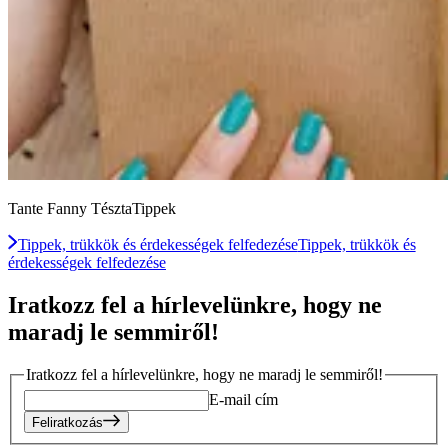
Tante Fanny TésztaTippek
Tippek, trükkök és érdekességek felfedezése
Tippek, trükkök és
érdekességek felfedezése
Iratkozz fel a hírlevelünkre, hogy ne
maradj le semmiről!
Iratkozz fel a hírlevelünkre, hogy ne maradj le semmiről!
E-mail cím
Feliratkozás