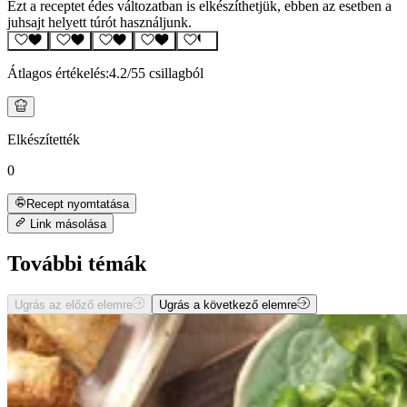
Ezt a receptet édes változatban is elkészíthetjük, ebben az esetben a
juhsajt helyett túrót használjunk.
Átlagos értékelés:
4.2
/5
5 csillagból
Elkészítették
0
Recept nyomtatása
Link másolása
További témák
Ugrás az előző elemre
Ugrás a következő elemre