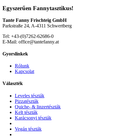
Egyszerűen Fannytasztikus!
Tante Fanny Frischteig GmbH
Parkstraße 24, A-4311 Schwertberg
Tel: +43-(0)7262-62686-0
E-Mail: office@tantefanny.at
Gyorslinkek
Rólunk
Kapcsolat
Választék
Leveles tészták
Pizzatészták
Quiche- & linzertészták
Kelt tészták
Karácsonyi tészták
Vegán tészták