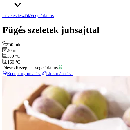
Leveles tészták
Vegetáriánus
Fügés szeletek juhsajttal
50 min
20 min
180 °C
160 °C
Dieses Rezept ist vegetáriánus
Recept nyomtatása
Link másolása