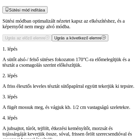
Sütési mód indítása
Sütési módban optimalizált nézetet kapsz az elkészítéshez, és a
képernyőd nem megy alvó módba.
Ugrás az előző elemre
Ugrás a következő elemre
1. lépés
A sütőt alsó-/ felső sütéses fokozaton 170°C-ra előmelegítjük és a
tésztát a csomagolás szerint előkészítjük.
2. lépés
A friss élesztős leveles tésztát sütőpapírral együtt tekerjük ki tepsire.
3. lépés
A fügét mossuk meg, és vágjuk kb. 1/2 cm vastagságú szeletekre.
4. lépés
A juhsajtot, túrót, tejfölt, étkezési keményítőt, morzsát és
tojássárgáját keverjük össze, sóval, frissen őrölt szerecsendióval és