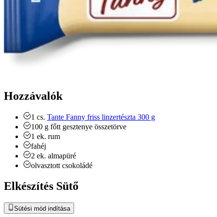
Hozzávalók
1
cs.
Tante Fanny friss linzertészta 300 g
100
g
főtt gesztenye
összetörve
1
ek.
rum
fahéj
2
ek.
almapüré
olvasztott csokoládé
Elkészítés Sütő
Sütési mód indítása