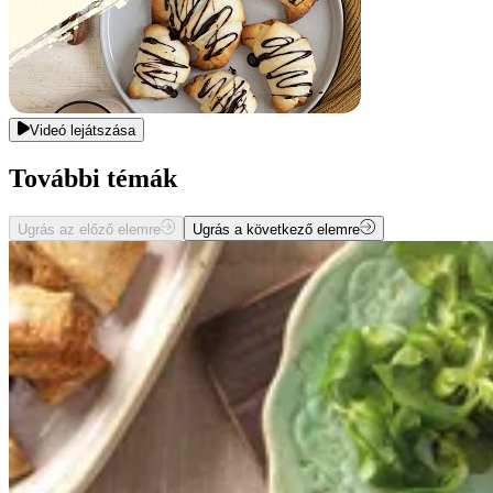
Videó lejátszása
További témák
Ugrás az előző elemre
Ugrás a következő elemre