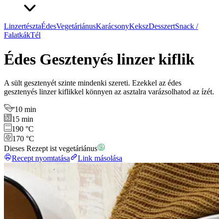
Linzertészta
Édes
Vegetáriánus
Karácsony
Keksz
Desszert
Snack /
Falatkák
Tél
Édes Gesztenyés linzer kiflik
A sült gesztenyét szinte mindenki szereti. Ezekkel az édes
gesztenyés linzer kiflikkel könnyen az asztalra varázsolhatod az ízét.
10 min
15 min
190 °C
170 °C
Dieses Rezept ist vegetáriánus
Recept nyomtatása
Link másolása