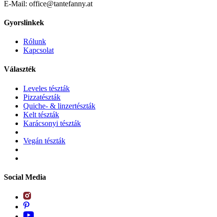
E-Mail: office@tantefanny.at
Gyorslinkek
Rólunk
Kapcsolat
Választék
Leveles tészták
Pizzatészták
Quiche- & linzertészták
Kelt tészták
Karácsonyi tészták
Vegán tészták
Social Media