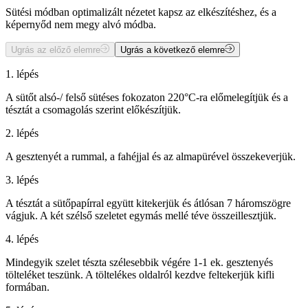
Sütési módban optimalizált nézetet kapsz az elkészítéshez, és a
képernyőd nem megy alvó módba.
Ugrás az előző elemre
Ugrás a következő elemre
1. lépés
A sütőt alsó-/ felső sütéses fokozaton 220°C-ra előmelegítjük és a
tésztát a csomagolás szerint előkészítjük.
2. lépés
A gesztenyét a rummal, a fahéjjal és az almapürével összekeverjük.
3. lépés
A tésztát a sütőpapírral együtt kitekerjük és átlósan 7 háromszögre
vágjuk. A két szélső szeletet egymás mellé téve összeillesztjük.
4. lépés
Mindegyik szelet tészta szélesebbik végére 1-1 ek. gesztenyés
tölteléket teszünk. A töltelékes oldalról kezdve feltekerjük kifli
formában.