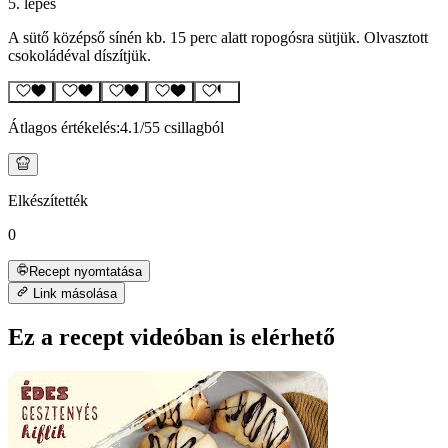
5. lépés
A sütő középső sínén kb. 15 perc alatt ropogósra sütjük. Olvasztott
csokoládéval díszítjük.
Átlagos értékelés:
4.1
/5
5 csillagból
Elkészítették
0
Recept nyomtatása
Link másolása
Ez a recept videóban is elérhető