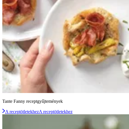
Tante Fanny receptgyűjtemények
A receptötletekhez
A receptötletekhez