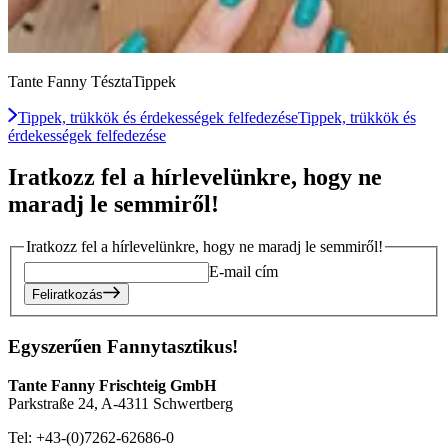
Tante Fanny TésztaTippek
Tippek, trükkök és érdekességek felfedezése
Tippek, trükkök és
érdekességek felfedezése
Iratkozz fel a hírlevelünkre, hogy ne
maradj le semmiről!
Iratkozz fel a hírlevelünkre, hogy ne maradj le semmiről!
E-mail cím
Feliratkozás
Egyszerűen Fannytasztikus!
Tante Fanny Frischteig GmbH
Parkstraße 24, A-4311 Schwertberg
Tel: +43-(0)7262-62686-0