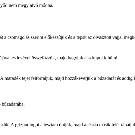
ernyőd nem megy alvó módba.
át a csomagolás szerint előkészítjük és a tepsit az olvasztott vajjal meg
héjával és levével összefőzzük, majd hagyjuk a szirupot kihűlni.
. A maradék tejet felforraljuk, majd hozzákeverjük a búzadarát és addi
ró búzadarába.
sszük. A grízpudingot a tésztára öntjük, majd a tészta másik felét ráhatjuk