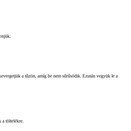
kenjük.
g kevergetjük a tűzön, amíg be nem sűrűsödik. Ezután vegyük le a
 a töltelékre.