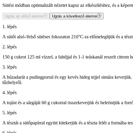
Sütési módban optimalizált nézetet kapsz az elkészítéshez, és a kép
Ugrás az előző elemre
Ugrás a következő elemre
1. lépés
A sütőt alsó-/felső sütéses fokozaton 210°C-ra előmelegítjük és a tészt
2. lépés
150 g cukrot 125 ml vízzel, a fahéjjal és 1-1 teáskanál reszelt citrom 
3. lépés
A búzadarát a pudingporral és egy kevés hideg tejjel simára keverjük
tűzhelyről.
4. lépés
A tojást és a sárgáját 60 g cukorral összekeverjük és beleöntjük a for
5. lépés
A tésztát a sütőpapírral együtt kitekerjük és a tészta felét a formába te
6. lépés