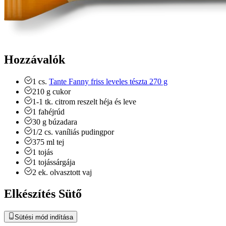
Hozzávalók
1
cs.
Tante Fanny friss leveles tészta 270 g
210
g
cukor
1-1
tk.
citrom reszelt héja és leve
1
fahéjrúd
30
g
búzadara
1/2
cs.
vaníliás pudingpor
375
ml
tej
1
tojás
1
tojássárgája
2
ek.
olvasztott vaj
Elkészítés Sütő
Sütési mód indítása