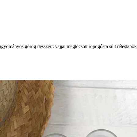
ományos görög desszert: vajjal meglocsolt ropogósra sült réteslapok, 