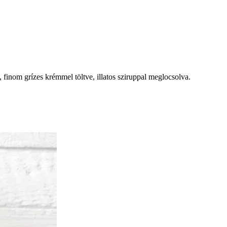
finom grízes krémmel töltve, illatos sziruppal meglocsolva.