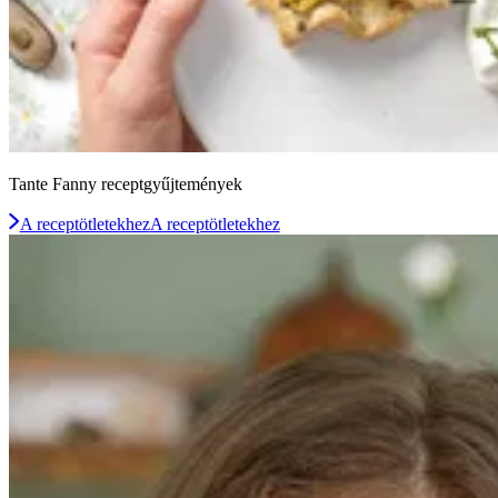
Tante Fanny receptgyűjtemények
A receptötletekhez
A receptötletekhez