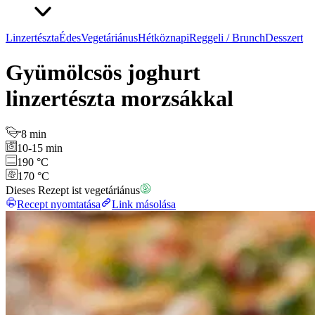
Linzertészta
Édes
Vegetáriánus
Hétköznapi
Reggeli / Brunch
Desszert
Gyümölcsös joghurt
linzertészta morzsákkal
8 min
10-15 min
190 °C
170 °C
Dieses Rezept ist vegetáriánus
Recept nyomtatása
Link másolása