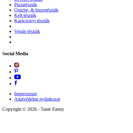
Pizzatészták
Quiche- & linzertészták
Kelt tészták
Karácsonyi tészták
Vegán tészták
Social Media
Impresszum
Adatvédelmi nyilatkozat
Copyright ©
2026
- Tante Fanny