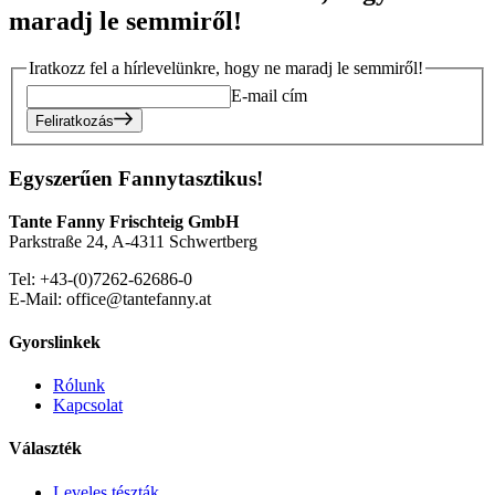
maradj le semmiről!
Iratkozz fel a hírlevelünkre, hogy ne maradj le semmiről!
E-mail cím
Feliratkozás
Egyszerűen Fannytasztikus!
Tante Fanny Frischteig GmbH
Parkstraße 24, A-4311 Schwertberg
Tel: +43-(0)7262-62686-0
E-Mail: office@tantefanny.at
Gyorslinkek
Rólunk
Kapcsolat
Választék
Leveles tészták