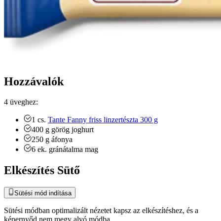
Hozzávalók
4 üveghez:
1
cs.
Tante Fanny friss linzertészta 300 g
400
g
görög joghurt
250
g
áfonya
6
ek.
gránátalma mag
Elkészítés Sütő
Sütési mód indítása
Sütési módban optimalizált nézetet kapsz az elkészítéshez, és a
képernyőd nem megy alvó módba.