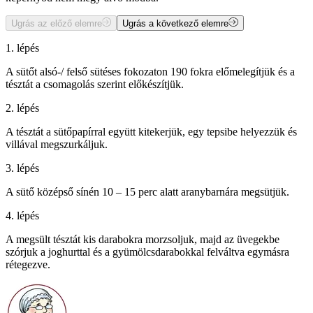
Ugrás az előző elemre
Ugrás a következő elemre
1. lépés
A sütőt alsó-/ felső sütéses fokozaton 190 fokra előmelegítjük és a
tésztát a csomagolás szerint előkészítjük.
2. lépés
A tésztát a sütőpapírral együtt kitekerjük, egy tepsibe helyezzük és
villával megszurkáljuk.
3. lépés
A sütő középső sínén 10 – 15 perc alatt aranybarnára megsütjük.
4. lépés
A megsült tésztát kis darabokra morzsoljuk, majd az üvegekbe
szórjuk a joghurttal és a gyümölcsdarabokkal felváltva egymásra
rétegezve.