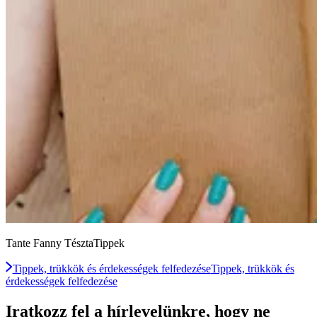
Tante Fanny TésztaTippek
Tippek, trükkök és érdekességek felfedezése
Tippek, trükkök és
érdekességek felfedezése
Iratkozz fel a hírlevelünkre, hogy ne