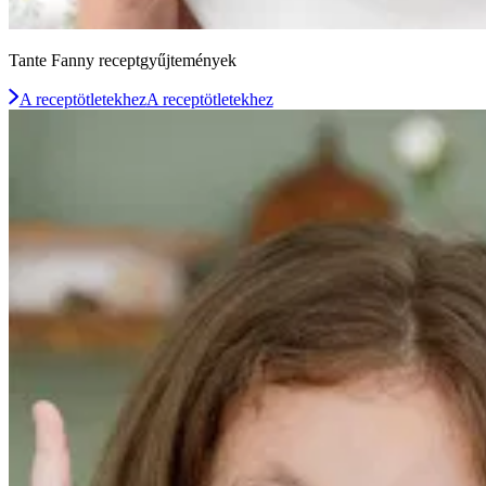
Tante Fanny receptgyűjtemények
A receptötletekhez
A receptötletekhez