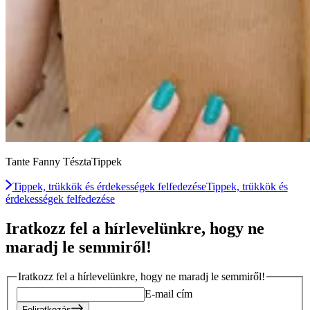
Tante Fanny TésztaTippek
Tippek, trükkök és érdekességek felfedezése
Tippek, trükkök és
érdekességek felfedezése
Iratkozz fel a hírlevelünkre, hogy ne
maradj le semmiről!
Iratkozz fel a hírlevelünkre, hogy ne maradj le semmiről!
E-mail cím
Feliratkozás