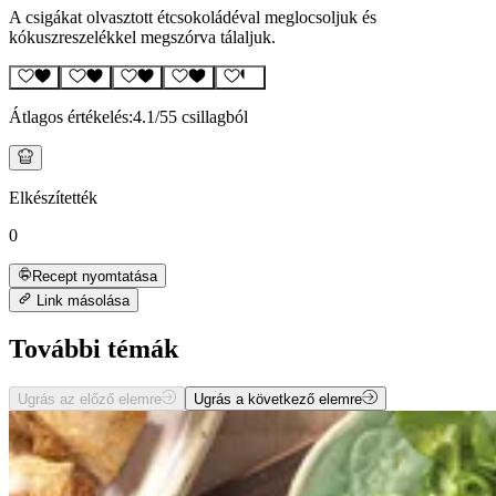
A csigákat olvasztott étcsokoládéval meglocsoljuk és
kókuszreszelékkel megszórva tálaljuk.
Átlagos értékelés:
4.1
/5
5 csillagból
Elkészítették
0
Recept nyomtatása
Link másolása
További témák
Ugrás az előző elemre
Ugrás a következő elemre