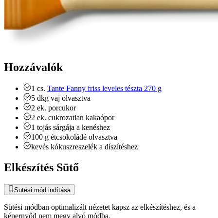
Hozzávalók
1
cs.
Tante Fanny friss leveles tészta 270 g
5
dkg
vaj
olvasztva
2
ek.
porcukor
2
ek.
cukrozatlan kakaópor
1
tojás sárgája
a kenéshez
100
g
étcsokoládé
olvasztva
kevés kókuszreszelék
a díszítéshez
Elkészítés Sütő
Sütési mód indítása
Sütési módban optimalizált nézetet kapsz az elkészítéshez, és a
képernyőd nem megy alvó módba.