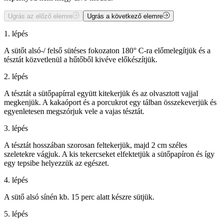
Ugrás az előző elemre
Ugrás a következő elemre
1. lépés
A sütőt alsó-/ felső sütéses fokozaton 180° C-ra előmelegítjük és a
tésztát közvetlenül a hűtőből kivéve előkészítjük.
2. lépés
A tésztát a sütőpapírral együtt kitekerjük és az olvasztott vajjal
megkenjük. A kakaóport és a porcukrot egy tálban összekeverjük és
egyenletesen megszórjuk vele a vajas tésztát.
3. lépés
A tésztát hosszában szorosan feltekerjük, majd 2 cm széles
szeletekre vágjuk. A kis tekercseket elfektetjük a sütőpapíron és így
egy tepsibe helyezzük az egészet.
4. lépés
A sütő alsó sínén kb. 15 perc alatt készre sütjük.
5. lépés