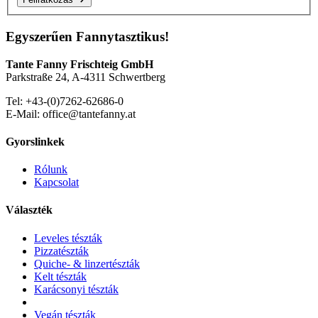
Egyszerűen Fannytasztikus!
Tante Fanny Frischteig GmbH
Parkstraße 24, A-4311 Schwertberg
Tel: +43-(0)7262-62686-0
E-Mail: office@tantefanny.at
Gyorslinkek
Rólunk
Kapcsolat
Választék
Leveles tészták
Pizzatészták
Quiche- & linzertészták
Kelt tészták
Karácsonyi tészták
Vegán tészták