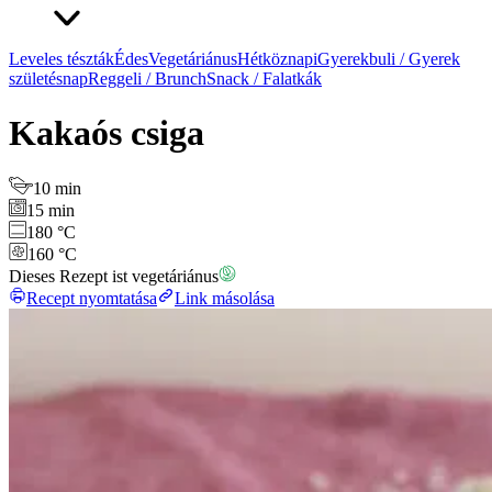
Leveles tészták
Édes
Vegetáriánus
Hétköznapi
Gyerekbuli / Gyerek
születésnap
Reggeli / Brunch
Snack / Falatkák
Kakaós csiga
10 min
15 min
180 °C
160 °C
Dieses Rezept ist vegetáriánus
Recept nyomtatása
Link másolása