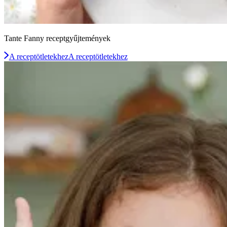
Tante Fanny receptgyűjtemények
A receptötletekhez
A receptötletekhez