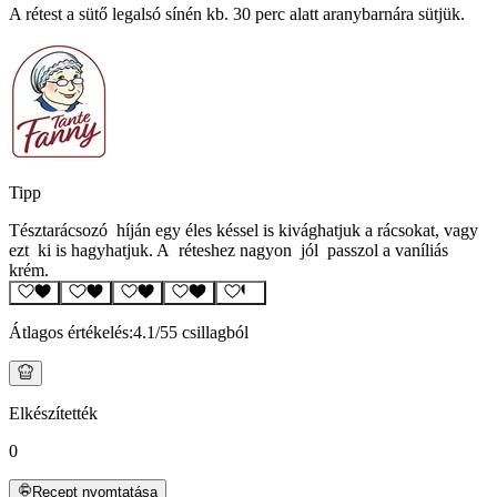
A rétest a sütő legalsó sínén kb. 30 perc alatt aranybarnára sütjük.
Tipp
Tésztarácsozó híján egy éles késsel is kivághatjuk a rácsokat, vagy
ezt ki is hagyhatjuk. A réteshez nagyon jól passzol a vaníliás
krém.
Átlagos értékelés:
4.1
/5
5 csillagból
Elkészítették
0
Recept nyomtatása