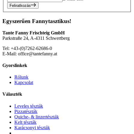
Feliratkozás
Egyszerűen Fannytasztikus!
Tante Fanny Frischteig GmbH
Parkstraße 24, A-4311 Schwertberg
Tel: +43-(0)7262-62686-0
E-Mail: office@tantefanny.at
Gyorslinkek
Rólunk
Kapcsolat
Választék
Leveles tészták
Pizzatészták
Quiche- & linzertészták
Kelt tészták
Karácsonyi tészták