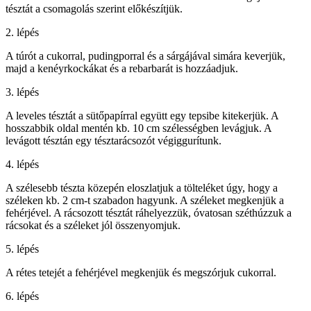
tésztát a csomagolás szerint előkészítjük.
2. lépés
A túrót a cukorral, pudingporral és a sárgájával simára keverjük,
majd a kenéyrkockákat és a rebarbarát is hozzáadjuk.
3. lépés
A leveles tésztát a sütőpapírral együtt egy tepsibe kitekerjük. A
hosszabbik oldal mentén kb. 10 cm szélességben levágjuk. A
levágott tésztán egy tésztarácsozót végiggurítunk.
4. lépés
A szélesebb tészta közepén eloszlatjuk a tölteléket úgy, hogy a
széleken kb. 2 cm-t szabadon hagyunk. A széleket megkenjük a
fehérjével. A rácsozott tésztát ráhelyezzük, óvatosan széthúzzuk a
rácsokat és a széleket jól összenyomjuk.
5. lépés
A rétes tetejét a fehérjével megkenjük és megszórjuk cukorral.
6. lépés