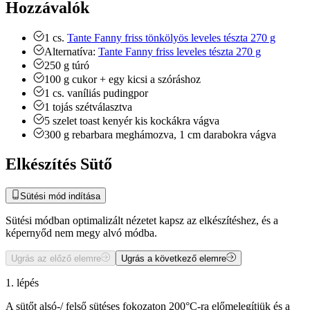
Hozzávalók
1
cs.
Tante Fanny friss tönkölyös leveles tészta 270 g
Alternatíva:
Tante Fanny friss leveles tészta 270 g
250
g
túró
100
g
cukor + egy kicsi a szóráshoz
1
cs.
vaníliás pudingpor
1
tojás
szétválasztva
5
szelet
toast kenyér
kis kockákra vágva
300
g
rebarbara
meghámozva, 1 cm darabokra vágva
Elkészítés Sütő
Sütési mód indítása
Sütési módban optimalizált nézetet kapsz az elkészítéshez, és a
képernyőd nem megy alvó módba.
Ugrás az előző elemre
Ugrás a következő elemre
1. lépés
A sütőt alsó-/ felső sütéses fokozaton 200°C-ra előmelegítjük és a