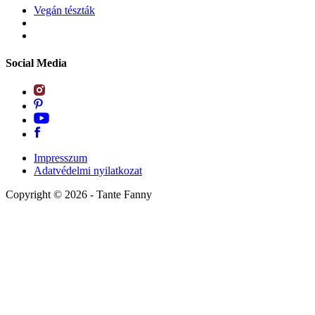
Vegán tészták
Social Media
Impresszum
Adatvédelmi nyilatkozat
Copyright ©
2026
- Tante Fanny