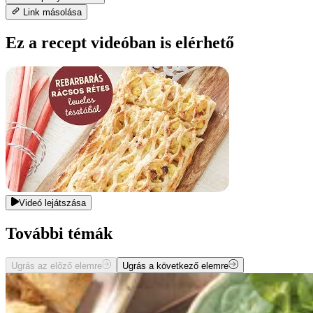
Link másolása
Ez a recept videóban is elérhető
Videó lejátszása
További témák
Ugrás az előző elemre
Ugrás a következő elemre