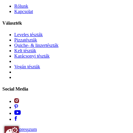
Rólunk
Kapcsolat
Választék
Leveles tészták
Pizzatészták
Quiche- & linzertészták
Kelt tészták
Karácsonyi tészták
Vegán tészták
Social Media
Impresszum