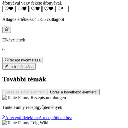
áfonyával vagy fekete áfonyával.
Átlagos értékelés:
4.1
/5
5 csillagból
Elkészítették
0
Recept nyomtatása
Link másolása
További témák
Ugrás az előző elemre
Ugrás a következő elemre
Tante Fanny receptgyűjtemények
A receptötletekhez
A receptötletekhez