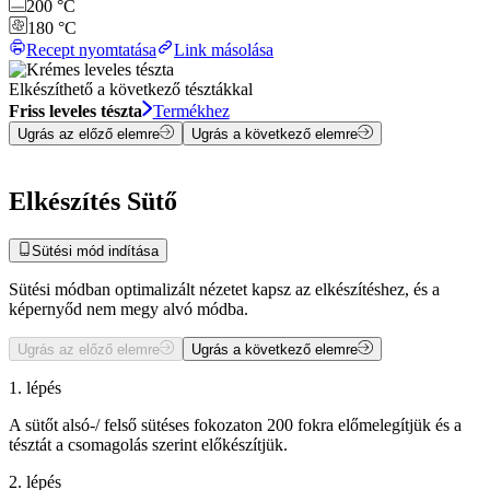
200 °C
180 °C
Recept nyomtatása
Link másolása
Elkészíthető a következő tésztákkal
Friss leveles tészta
Termékhez
Ugrás az előző elemre
Ugrás a következő elemre
Elkészítés Sütő
Sütési mód indítása
Sütési módban optimalizált nézetet kapsz az elkészítéshez, és a
képernyőd nem megy alvó módba.
Ugrás az előző elemre
Ugrás a következő elemre
1. lépés
A sütőt alsó-/ felső sütéses fokozaton 200 fokra előmelegítjük és a
tésztát a csomagolás szerint előkészítjük.
2. lépés