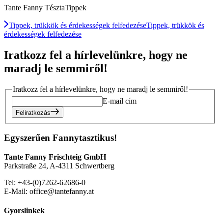
Tante Fanny TésztaTippek
Tippek, trükkök és érdekességek felfedezése
Tippek, trükkök és
érdekességek felfedezése
Iratkozz fel a hírlevelünkre, hogy ne
maradj le semmiről!
Iratkozz fel a hírlevelünkre, hogy ne maradj le semmiről!
E-mail cím
Feliratkozás
Egyszerűen Fannytasztikus!
Tante Fanny Frischteig GmbH
Parkstraße 24, A-4311 Schwertberg
Tel: +43-(0)7262-62686-0
E-Mail: office@tantefanny.at
Gyorslinkek