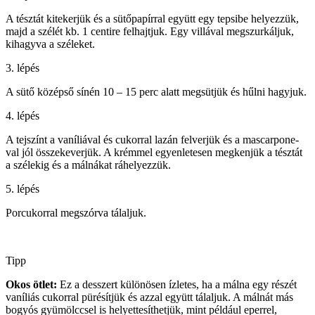
A tésztát kitekerjük és a sütőpapírral együtt egy tepsibe helyezzük,
majd a szélét kb. 1 centire felhajtjuk. Egy villával megszurkáljuk,
kihagyva a széleket.
3. lépés
A sütő középső sínén 10 – 15 perc alatt megsütjük és hűlni hagyjuk.
4. lépés
A tejszínt a vaníliával és cukorral lazán felverjük és a mascarpone-
val jól összekeverjük. A krémmel egyenletesen megkenjük a tésztát
a szélekig és a málnákat ráhelyezzük.
5. lépés
Porcukorral megszórva tálaljuk.
Tipp
Okos ötlet:
Ez a desszert különösen ízletes, ha a málna egy részét
vaníliás cukorral pürésítjük és azzal együtt tálaljuk. A málnát más
bogyós gyümölccsel is helyettesíthetjük, mint például eperrel,