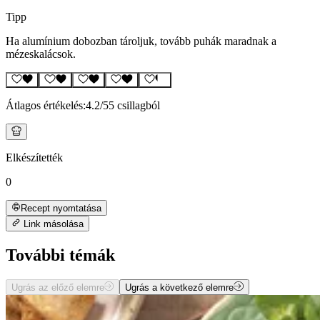
Tipp
Ha alumínium dobozban tároljuk, tovább puhák maradnak a
mézeskalácsok.
Átlagos értékelés:
4.2
/5
5 csillagból
Elkészítették
0
Recept nyomtatása
Link másolása
További témák
Ugrás az előző elemre
Ugrás a következő elemre