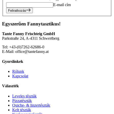
E-mail cím
Feliratkozás
Egyszerűen Fannytasztikus!
Tante Fanny Frischteig GmbH
Parkstraße 24, A-4311 Schwertberg
Tel: +43-(0)7262-62686-0
E-Mail: office@tantefanny.at
Gyorslinkek
Rólunk
Kapcsolat
Választék
Leveles tészták
Pizzatészták
Quiche- & linzertészták
Kelt tészták