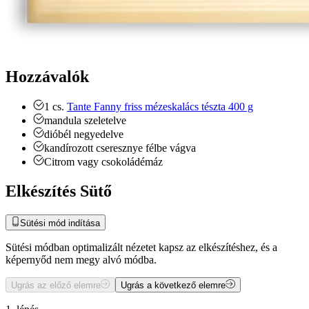
Hozzávalók
1
cs.
Tante Fanny friss mézeskalács tészta 400 g
mandula
szeletelve
dióbél
negyedelve
kandírozott cseresznye
félbe vágva
Citrom vagy csokoládémáz
Elkészítés Sütő
Sütési mód indítása
Sütési módban optimalizált nézetet kapsz az elkészítéshez, és a
képernyőd nem megy alvó módba.
Ugrás az előző elemre
Ugrás a következő elemre