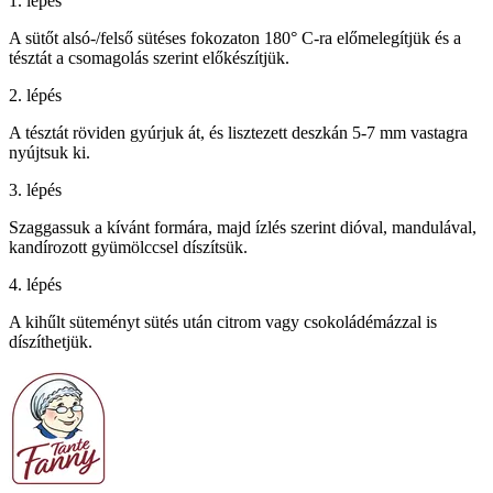
1. lépés
A sütőt alsó-/felső sütéses fokozaton 180° C-ra előmelegítjük és a
tésztát a csomagolás szerint előkészítjük.
2. lépés
A tésztát röviden gyúrjuk át, és lisztezett deszkán 5-7 mm vastagra
nyújtsuk ki.
3. lépés
Szaggassuk a kívánt formára, majd ízlés szerint dióval, mandulával,
kandírozott gyümölccsel díszítsük.
4. lépés
A kihűlt süteményt sütés után citrom vagy csokoládémázzal is
díszíthetjük.