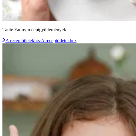
Tante Fanny receptgyűjtemények
A receptötletekhez
A receptötletekhez