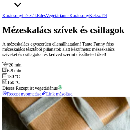
Karácsonyi tészták
Édes
Vegetáriánus
Karácsony
Keksz
Tél
Mézeskalács szívek és csillagok
A mézeskalács egyszerűen ellenállhatatlan! Tante Fanny friss
mézeskalács tésztából pillanatok alatt készíthetsz mézeskalács
szíveket és csillagokat és kedved szerint díszítheted őket!
20 min
6-8 min
180 °C
160 °C
Dieses Rezept ist vegetáriánus
Recept nyomtatása
Link másolása