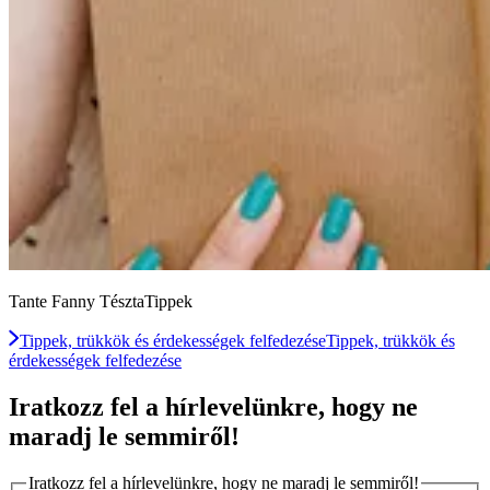
Tante Fanny TésztaTippek
Tippek, trükkök és érdekességek felfedezése
Tippek, trükkök és
érdekességek felfedezése
Iratkozz fel a hírlevelünkre, hogy ne
maradj le semmiről!
Iratkozz fel a hírlevelünkre, hogy ne maradj le semmiről!