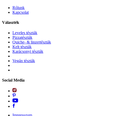
Rólunk
Kapcsolat
Választék
Leveles tészták
Pizzatészták
Quiche- & linzertészták
Kelt tészták
Karácsonyi tészták
Vegán tészták
Social Media
Impresszum