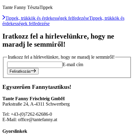
Tante Fanny TésztaTippek
Tippek, trükkök és érdekességek felfedezése
Tippek, trükkök és
érdekességek felfedezése
Iratkozz fel a hírlevelünkre, hogy ne
maradj le semmiről!
Iratkozz fel a hírlevelünkre, hogy ne maradj le semmiről!
E-mail cím
Feliratkozás
Egyszerűen Fannytasztikus!
Tante Fanny Frischteig GmbH
Parkstraße 24, A-4311 Schwertberg
Tel: +43-(0)7262-62686-0
E-Mail: office@tantefanny.at
Gyorslinkek