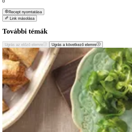
0
Recept nyomtatása
Link másolása
További témák
Ugrás az előző elemre
Ugrás a következő elemre