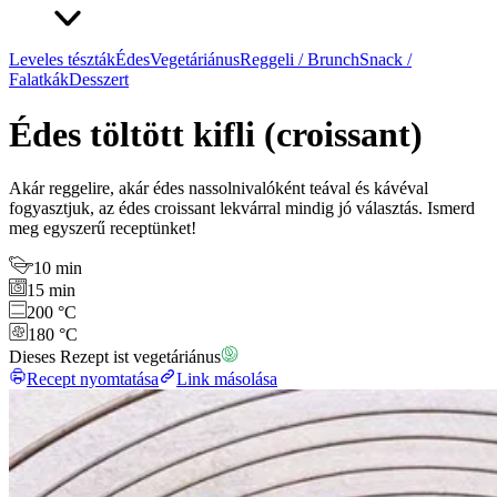
Leveles tészták
Édes
Vegetáriánus
Reggeli / Brunch
Snack /
Falatkák
Desszert
Édes töltött kifli (croissant)
Akár reggelire, akár édes nassolnivalóként teával és kávéval
fogyasztjuk, az édes croissant lekvárral mindig jó választás. Ismerd
meg egyszerű receptünket!
10 min
15 min
200 °C
180 °C
Dieses Rezept ist vegetáriánus
Recept nyomtatása
Link másolása