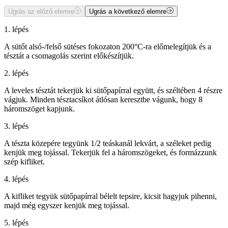
Ugrás az előző elemre
Ugrás a következő elemre
1. lépés
A sütőt alsó-/felső sütéses fokozaton 200°C-ra előmelegítjük és a
tésztát a csomagolás szerint előkészítjük.
2. lépés
A leveles tésztát tekerjük ki sütőpapírral együtt, és széltében 4 részre
vágjuk. Minden tésztacsíkot átlósan keresztbe vágunk, hogy 8
háromszöget kapjunk.
3. lépés
A tészta közepére tegyünk 1/2 teáskanál lekvárt, a széleket pedig
kenjük meg tojással. Tekerjük fel a háromszögeket, és formázzunk
szép kifliket.
4. lépés
A kifliket tegyük sütőpapírral bélelt tepsire, kicsit hagyjuk pihenni,
majd még egyszer kenjük meg tojással.
5. lépés