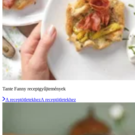
Tante Fanny receptgyűjtemények
A receptötletekhez
A receptötletekhez