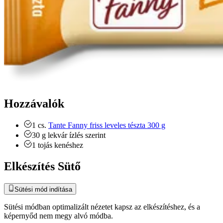
Hozzávalók
1
cs.
Tante Fanny friss leveles tészta 300 g
30
g
lekvár ízlés szerint
1
tojás
kenéshez
Elkészítés Sütő
Sütési mód indítása
Sütési módban optimalizált nézetet kapsz az elkészítéshez, és a
képernyőd nem megy alvó módba.