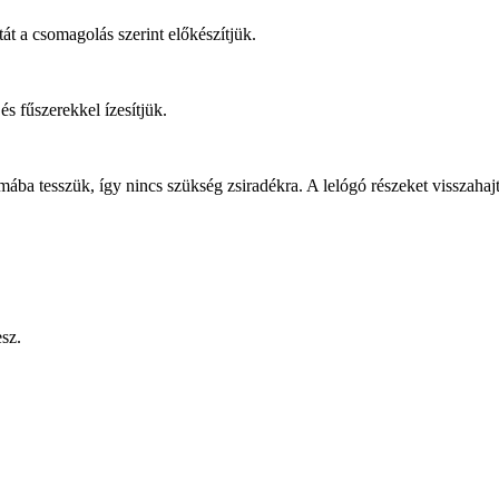
tát a csomagolás szerint előkészítjük.
és fűszerekkel ízesítjük.
rmába tesszük, így nincs szükség zsiradékra. A lelógó részeket visszahajt
esz.