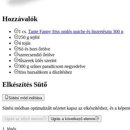
Hozzávalók
1
cs.
Tante Fanny friss omlós quiche és linzertészta 300 g
250
g
tejföl
4
tojás
Só és bors
őrölve
szerecsendió
őrölve
fűszerek ízlés szerint
300
g
színes paradicsom
negyedelve
friss bazsalikom
a díszítéshez
Elkészítés Sütő
Sütési mód indítása
Sütési módban optimalizált nézetet kapsz az elkészítéshez, és a kép
Ugrás az előző elemre
Ugrás a következő elemre
1. lépés