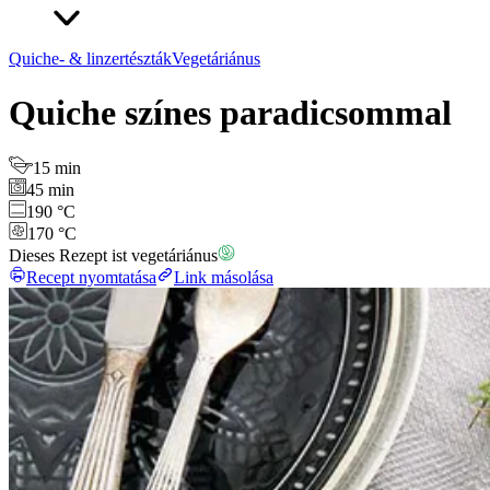
Quiche- & linzertészták
Vegetáriánus
Quiche színes paradicsommal
15 min
45 min
190 °C
170 °C
Dieses Rezept ist vegetáriánus
Recept nyomtatása
Link másolása