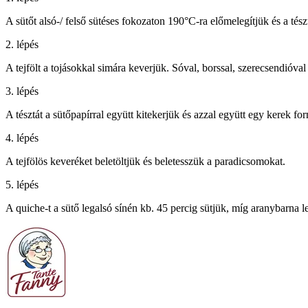
A sütőt alsó-/ felső sütéses fokozaton 190°C-ra előmelegítjük és a tész
2. lépés
A tejfölt a tojásokkal simára keverjük. Sóval, borssal, szerecsendióval 
3. lépés
A tésztát a sütőpapírral együtt kitekerjük és azzal együtt egy kerek fo
4. lépés
A tejfölös keveréket beletöltjük és beletesszük a paradicsomokat.
5. lépés
A quiche-t a sütő legalsó sínén kb. 45 percig sütjük, míg aranybarna l