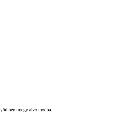
ernyőd nem megy alvó módba.