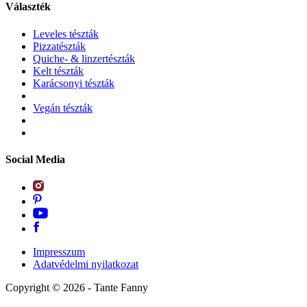
Választék
Leveles tészták
Pizzatészták
Quiche- & linzertészták
Kelt tészták
Karácsonyi tészták
Vegán tészták
Social Media
Impresszum
Adatvédelmi nyilatkozat
Copyright ©
2026
- Tante Fanny