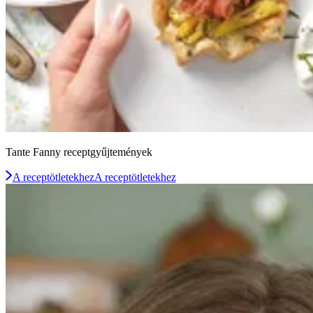
Tante Fanny receptgyűjtemények
A receptötletekhez
A receptötletekhez