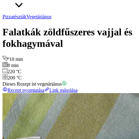
Pizzatészták
Vegetáriánus
Falatkák zöldfűszeres vajjal és
fokhagymával
10 min
8 min
220 °C
200 °C
Dieses Rezept ist vegetáriánus
Recept nyomtatása
Link másolása