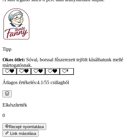
Tipp
Okos ötlet:
Sóval, borssal fűszerezett tejfölt kínálhatunk mellé
mártogatósnak.
Átlagos értékelés:
4.1
/5
5 csillagból
Elkészítették
0
Recept nyomtatása
Link másolása