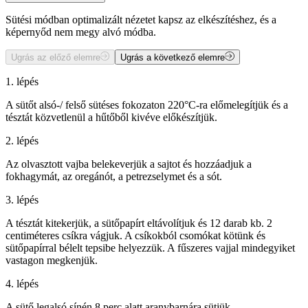
Sütési módban optimalizált nézetet kapsz az elkészítéshez, és a
képernyőd nem megy alvó módba.
Ugrás az előző elemre
Ugrás a következő elemre
1. lépés
A sütőt alsó-/ felső sütéses fokozaton 220°C-ra előmelegítjük és a
tésztát közvetlenül a hűtőből kivéve előkészítjük.
2. lépés
Az olvasztott vajba belekeverjük a sajtot és hozzáadjuk a
fokhagymát, az oregánót, a petrezselymet és a sót.
3. lépés
A tésztát kitekerjük, a sütőpapírt eltávolítjuk és 12 darab kb. 2
centiméteres csíkra vágjuk. A csíkokból csomókat kötünk és
sütőpapírral bélelt tepsibe helyezzük. A fűszeres vajjal mindegyiket
vastagon megkenjük.
4. lépés
A sütő legalsó sínén 8 perc alatt aranybarnára sütjük.