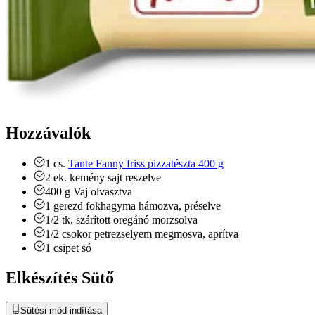
Hozzávalók
1
cs.
Tante Fanny friss pizzatészta 400 g
2
ek.
kemény sajt
reszelve
400
g
Vaj
olvasztva
1
gerezd
fokhagyma
hámozva, préselve
1/2
tk.
szárított oregánó
morzsolva
1/2
csokor
petrezselyem
megmosva, aprítva
1
csipet
só
Elkészítés Sütő
Sütési mód indítása