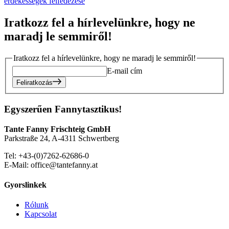
érdekességek felfedezése
Iratkozz fel a hírlevelünkre, hogy ne
maradj le semmiről!
Iratkozz fel a hírlevelünkre, hogy ne maradj le semmiről!
E-mail cím
Feliratkozás
Egyszerűen Fannytasztikus!
Tante Fanny Frischteig GmbH
Parkstraße 24, A-4311 Schwertberg
Tel: +43-(0)7262-62686-0
E-Mail: office@tantefanny.at
Gyorslinkek
Rólunk
Kapcsolat