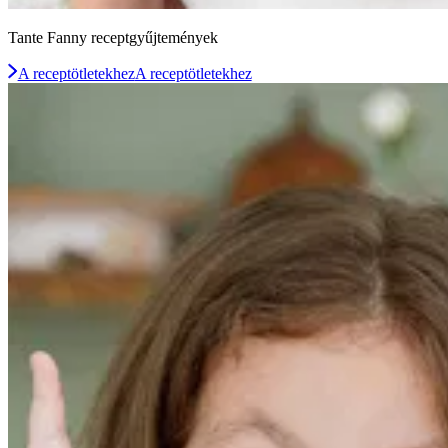
Tante Fanny receptgyűjtemények
A receptötletekhez
A receptötletekhez