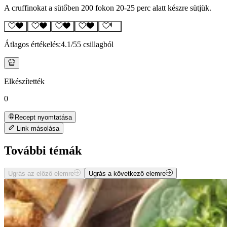
A cruffinokat a sütőben 200 fokon 20-25 perc alatt készre sütjük.
Átlagos értékelés:
4.1
/5
5 csillagból
Elkészítették
0
Recept nyomtatása
Link másolása
További témák
Ugrás az előző elemre
Ugrás a következő elemre