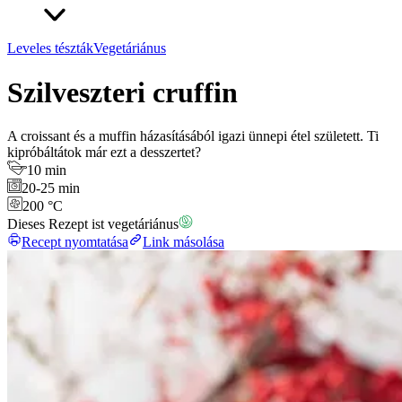
Leveles tészták
Vegetáriánus
Szilveszteri cruffin
A croissant és a muffin házasításából igazi ünnepi étel született. Ti
kipróbáltátok már ezt a desszertet?
10 min
20-25 min
200 °C
Dieses Rezept ist vegetáriánus
Recept nyomtatása
Link másolása