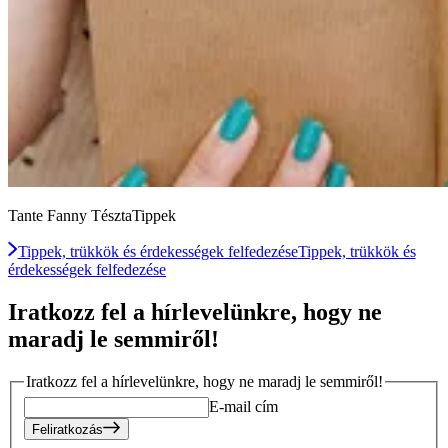
Tante Fanny TésztaTippek
Tippek, trükkök és érdekességek felfedezése
Tippek, trükkök és
érdekességek felfedezése
Iratkozz fel a hírlevelünkre, hogy ne
maradj le semmiről!
Iratkozz fel a hírlevelünkre, hogy ne maradj le semmiről!
E-mail cím
Feliratkozás