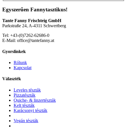
Egyszerűen Fannytasztikus!
Tante Fanny Frischteig GmbH
Parkstraße 24, A-4311 Schwertberg
Tel: +43-(0)7262-62686-0
E-Mail: office@tantefanny.at
Gyorslinkek
Rólunk
Kapcsolat
Választék
Leveles tészták
Pizzatészták
Quiche- & linzertészták
Kelt tészták
Karácsonyi tészták
Vegán tészták