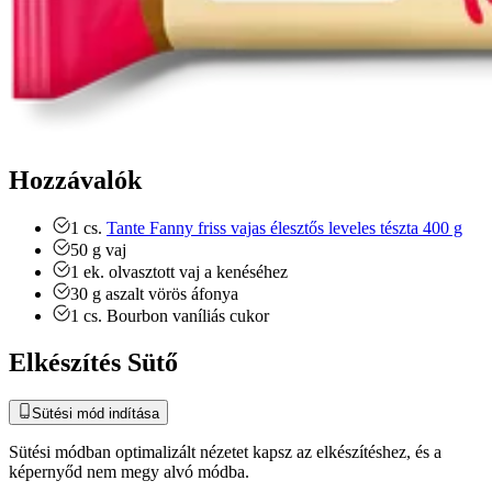
Hozzávalók
1
cs.
Tante Fanny friss vajas élesztős leveles tészta 400 g
50
g
vaj
1
ek.
olvasztott vaj a kenéséhez
30
g
aszalt vörös áfonya
1
cs.
Bourbon vaníliás cukor
Elkészítés Sütő
Sütési mód indítása
Sütési módban optimalizált nézetet kapsz az elkészítéshez, és a
képernyőd nem megy alvó módba.