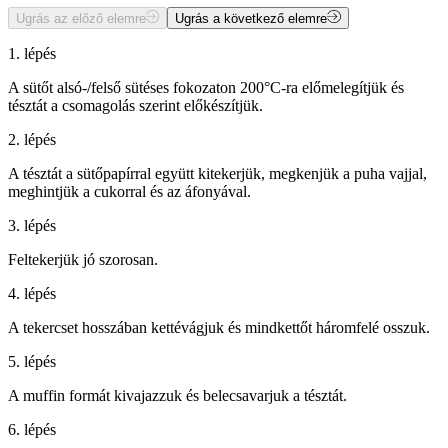
Ugrás az előző elemre
Ugrás a következő elemre
1. lépés
A sütőt alsó-/felső sütéses fokozaton 200°C-ra előmelegítjük és
tésztát a csomagolás szerint előkészítjük.
2. lépés
A tésztát a sütőpapírral együtt kitekerjük, megkenjük a puha vajjal,
meghintjük a cukorral és az áfonyával.
3. lépés
Feltekerjük jó szorosan.
4. lépés
A tekercset hosszában kettévágjuk és mindkettőt háromfelé osszuk.
5. lépés
A muffin formát kivajazzuk és belecsavarjuk a tésztát.
6. lépés