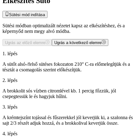
Elkészítés Sütő
Sütési mód indítása
Sütési módban optimalizált nézetet kapsz az elkészítéshez, és a
képernyőd nem megy alvó módba.
Ugrás az előző elemre
Ugrás a következő elemre
1. lépés
A sütőt alsó-/felső sütéses fokozaton 210° C-ra előmelegítjük és a
tésztát a csomagolás szerint előkészítjük.
2. lépés
A brokkolit sós vízben citromlével kb. 1 percig főzzük, jól
csepegtessük le és hagyjuk hűlni.
3. lépés
A krémtejszínt tojással és fűszerekkel jól keverjük ki, a szalonna és
sajt 2/3 részét adjuk hozzá, és a brokkolival keverjük össze.
4. lépés