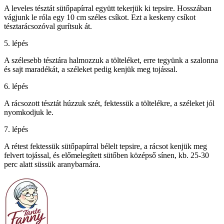
A leveles tésztát sütőpapírral együtt tekerjük ki tepsire. Hosszában
vágjunk le róla egy 10 cm széles csíkot. Ezt a keskeny csíkot
tésztarácsozóval gurítsuk át.
5. lépés
A szélesebb tésztára halmozzuk a tölteléket, erre tegyünk a szalonna
és sajt maradékát, a széleket pedig kenjük meg tojással.
6. lépés
A rácsozott tésztát húzzuk szét, fektessük a töltelékre, a széleket jól
nyomkodjuk le.
7. lépés
A rétest fektessük sütőpapírral bélelt tepsire, a rácsot kenjük meg
felvert tojással, és előmelegített sütőben középső sínen, kb. 25-30
perc alatt süssük aranybarnára.