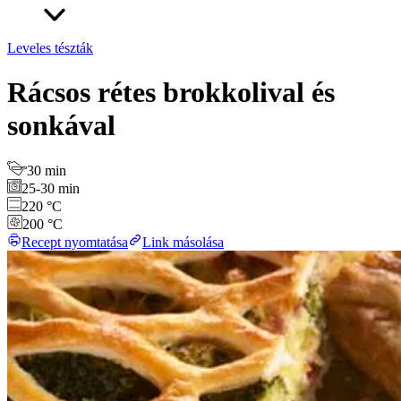
Leveles tészták
Rácsos rétes brokkolival és
sonkával
30 min
25-30 min
220 °C
200 °C
Recept nyomtatása
Link másolása