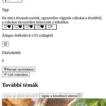
Tipp
Ha nincs tésztarácsozónk, egyszerűen vágjunk csíkokat a tésztából,
a csíkokat rácsszerűen helyezzük a töltelékre.
Átlagos értékelés:
4.1
/5
5 csillagból
Elkészítették
0
Recept nyomtatása
Link másolása
További témák
Ugrás az előző elemre
Ugrás a következő elemre