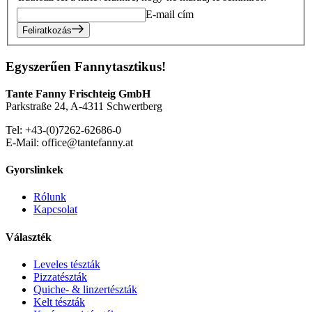
E-mail cím
Feliratkozás
Egyszerűen Fannytasztikus!
Tante Fanny Frischteig GmbH
Parkstraße 24, A-4311 Schwertberg
Tel: +43-(0)7262-62686-0
E-Mail: office@tantefanny.at
Gyorslinkek
Rólunk
Kapcsolat
Választék
Leveles tészták
Pizzatészták
Quiche- & linzertészták
Kelt tészták