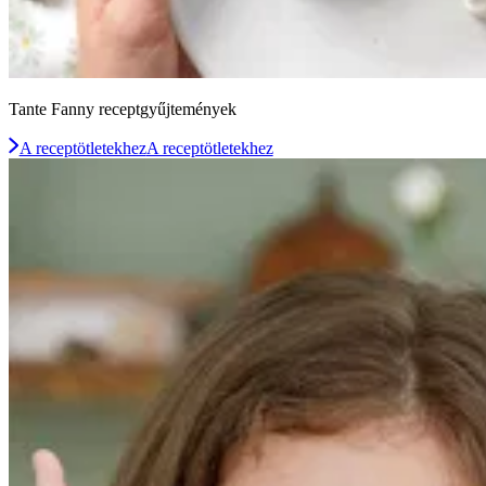
Tante Fanny receptgyűjtemények
A receptötletekhez
A receptötletekhez