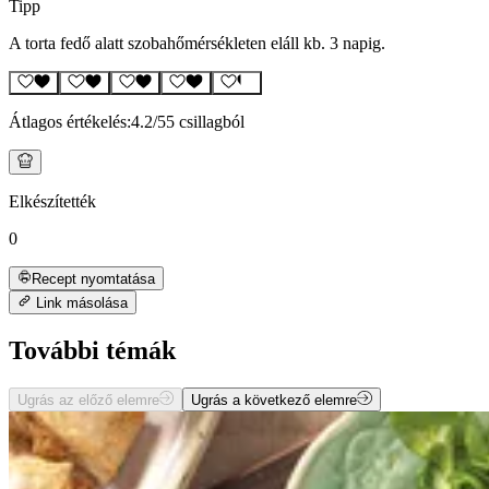
Tipp
A torta fedő alatt szobahőmérsékleten eláll kb. 3 napig.
Átlagos értékelés:
4.2
/5
5 csillagból
Elkészítették
0
Recept nyomtatása
Link másolása
További témák
Ugrás az előző elemre
Ugrás a következő elemre