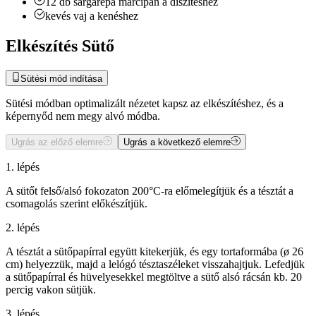
12
db
sárgarépa marcipán a díszítéshez
kevés vaj a kenéshez
Elkészítés Sütő
Sütési mód indítása
Sütési módban optimalizált nézetet kapsz az elkészítéshez, és a
képernyőd nem megy alvó módba.
Ugrás az előző elemre
Ugrás a következő elemre
1. lépés
A sütőt felső/alsó fokozaton 200°C-ra előmelegítjük és a tésztát a
csomagolás szerint előkészítjük.
2. lépés
A tésztát a sütőpapírral együtt kitekerjük, és egy tortaformába (ø 26
cm) helyezzük, majd a lelógó tésztaszéleket visszahajtjuk. Lefedjük
a sütőpapírral és hüvelyesekkel megtöltve a sütő alsó rácsán kb. 20
percig vakon sütjük.
3. lépés