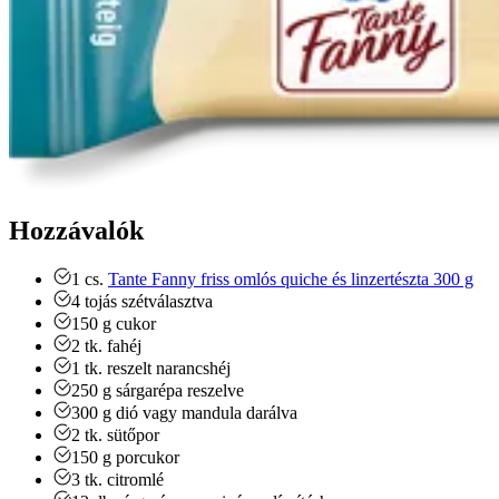
Hozzávalók
1
cs.
Tante Fanny friss omlós quiche és linzertészta 300 g
4
tojás
szétválasztva
150
g
cukor
2
tk.
fahéj
1
tk.
reszelt narancshéj
250
g
sárgarépa
reszelve
300
g
dió vagy mandula
darálva
2
tk.
sütőpor
150
g
porcukor
3
tk.
citromlé