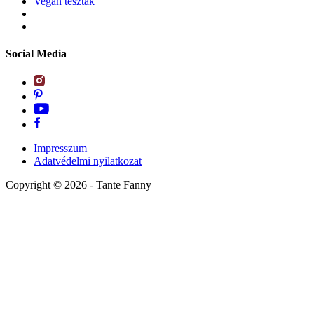
Vegán tészták
Social Media
Impresszum
Adatvédelmi nyilatkozat
Copyright ©
2026
- Tante Fanny