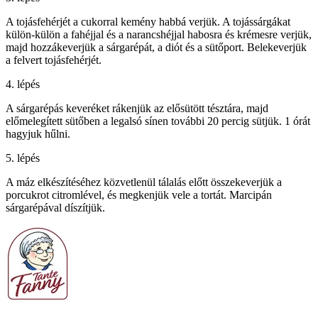
A tojásfehérjét a cukorral kemény habbá verjük. A tojássárgákat
külön-külön a fahéjjal és a narancshéjjal habosra és krémesre verjük,
majd hozzákeverjük a sárgarépát, a diót és a sütőport. Belekeverjük
a felvert tojásfehérjét.
4. lépés
A sárgarépás keveréket rákenjük az elősütött tésztára, majd
előmelegített sütőben a legalsó sínen további 20 percig sütjük. 1 órát
hagyjuk hűlni.
5. lépés
A máz elkészítéséhez közvetlenül tálalás előtt összekeverjük a
porcukrot citromlével, és megkenjük vele a tortát. Marcipán
sárgarépával díszítjük.