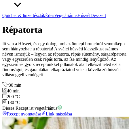
Quiche- & linzertészták
Édes
Vegetáriánus
Húsvét
Desszert
Répatorta
Itt van a Húsvét, és egy dolog, ami az ünnepi brunchról semmiképp
sem hiányozhat: a répatorta! A svájci húsvéti klasszikust számos
néven ismerjük – legyen az répatorta, répás sütemény, sárgarépatorta
vagy egyszerűen csak répás torta, az íze mindig lenyűgöző. Az
egyszerű és gyors receptünkkel pillanatok alatt elkészítheted ezt a
finomságot, és garantáltan elkápráztatod vele a következő húsvéti
villásreggeli vendégeit.
30 min
40 min
200 °C
180 °C
Dieses Rezept ist vegetáriánus
Recept nyomtatása
Link másolása