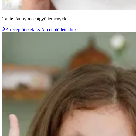
Tante Fanny receptgyűjtemények
A receptötletekhez
A receptötletekhez