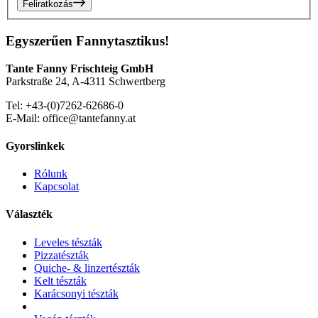
Feliratkozás
Egyszerűen Fannytasztikus!
Tante Fanny Frischteig GmbH
Parkstraße 24, A-4311 Schwertberg
Tel: +43-(0)7262-62686-0
E-Mail: office@tantefanny.at
Gyorslinkek
Rólunk
Kapcsolat
Választék
Leveles tészták
Pizzatészták
Quiche- & linzertészták
Kelt tészták
Karácsonyi tészták