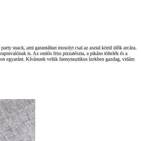
rty snack, ami garantáltan mosolyt csal az asztal körül ülők arcára.
apnivalónak is. Az omlós friss pizzatészta, a pikáns töltelék és a
alon egyaránt. Kívánunk velük fannytasztikus ízekben gazdag, vidám