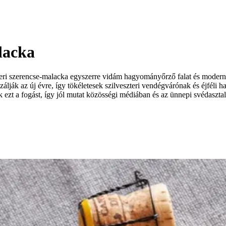
alacka
teri szerencse-malacka egyszerre vidám hagyományőrző falat és modern pa
ják az új évre, így tökéletesek szilveszteri vendégvárónak és éjféli har
k ezt a fogást, így jól mutat közösségi médiában és az ünnepi svédaszt