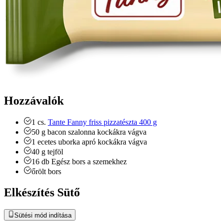
Hozzávalók
1
cs.
Tante Fanny friss pizzatészta 400 g
50
g
bacon szalonna
kockákra vágva
1
ecetes uborka
apró kockákra vágva
40
g
tejföl
16
db
Egész bors a szemekhez
őrölt bors
Elkészítés Sütő
Sütési mód indítása