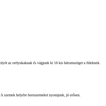
golyót az orrlyukaknak és vágjunk ki 16 kis háromszöget a füleknek.
ük. A szemek helyére borsszemeket nyomjunk, jó erősen.