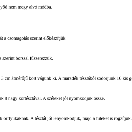
ernyőd nem megy alvó módba.
át a csomagolás szerint előkészítjük.
s szerint borssal fűszerezzük.
db 3 cm átmérőjű kört vágunk ki. A maradék tésztából sodorjunk 16 kis 
ik 8 nagy körtésztával. A széleket jól nyomkodjuk össze.
nk orrlyukaknak. A tésztát jól lenyomkodjuk, majd a füleket is rögzítj