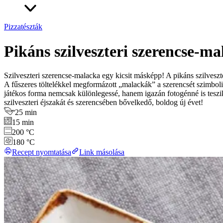
Pizzatészták
Pikáns szilveszteri szerencse-m
Szilveszteri szerencse-malacka egy kicsit másképp! A pikáns szilvesz
A fűszeres töltelékkel megformázott „malackák” a szerencsét szimbolizál
játékos forma nemcsak különlegessé, hanem igazán fotogénné is teszi
szilveszteri éjszakát és szerencsében bővelkedő, boldog új évet!
25 min
15 min
200 °C
180 °C
Recept nyomtatása
Link másolása