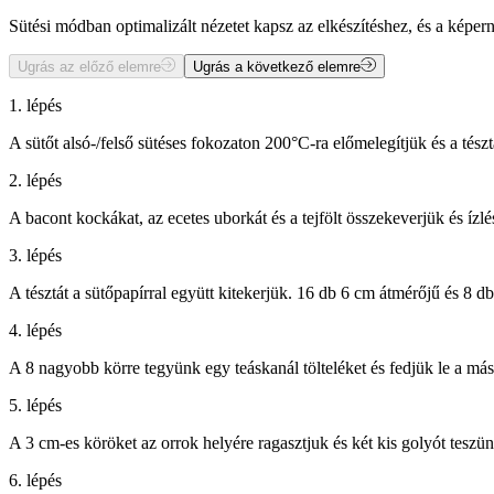
Sütési módban optimalizált nézetet kapsz az elkészítéshez, és a kép
Ugrás az előző elemre
Ugrás a következő elemre
1. lépés
A sütőt alsó-/felső sütéses fokozaton 200°C-ra előmelegítjük és a tészt
2. lépés
A bacont kockákat, az ecetes uborkát és a tejfölt összekeverjük és ízlé
3. lépés
A tésztát a sütőpapírral együtt kitekerjük. 16 db 6 cm átmérőjű és 8 
4. lépés
A 8 nagyobb körre tegyünk egy teáskanál tölteléket és fedjük le a más
5. lépés
A 3 cm-es köröket az orrok helyére ragasztjuk és két kis golyót teszü
6. lépés