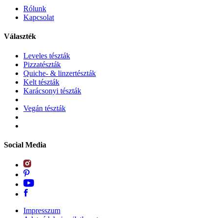
Rólunk
Kapcsolat
Választék
Leveles tészták
Pizzatészták
Quiche- & linzertészták
Kelt tészták
Karácsonyi tészták
Vegán tészták
Social Media
Impresszum