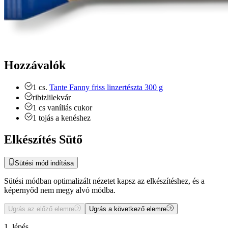
Hozzávalók
1
cs.
Tante Fanny friss linzertészta 300 g
ribizlilekvár
1
cs
vaníliás cukor
1
tojás a kenéshez
Elkészítés Sütő
Sütési mód indítása
Sütési módban optimalizált nézetet kapsz az elkészítéshez, és a
képernyőd nem megy alvó módba.
Ugrás az előző elemre
Ugrás a következő elemre
1. lépés