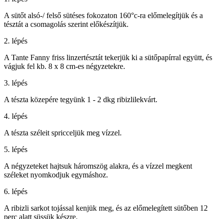
A sütőt alsó-/ felső sütéses fokozaton 160°c-ra előmelegítjük és a
tésztát a csomagolás szerint előkészítjük.
2. lépés
A Tante Fanny friss linzertésztát tekerjük ki a sütőpapírral együtt, és
vágjuk fel kb. 8 x 8 cm-es négyzetekre.
3. lépés
A tészta közepére tegyünk 1 - 2 dkg ribizlilekvárt.
4. lépés
A tészta széleit spricceljük meg vízzel.
5. lépés
A négyzeteket hajtsuk háromszög alakra, és a vízzel megkent
széleket nyomkodjuk egymáshoz.
6. lépés
A ribizli sarkot tojással kenjük meg, és az előmelegített sütőben 12
perc alatt süssük készre.