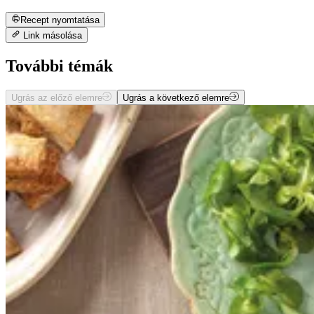
Recept nyomtatása
Link másolása
További témák
Ugrás az előző elemre
Ugrás a következő elemre