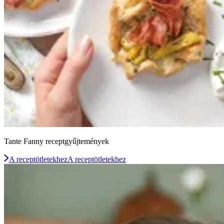
Tante Fanny receptgyűjtemények
A receptötletekhez
A receptötletekhez