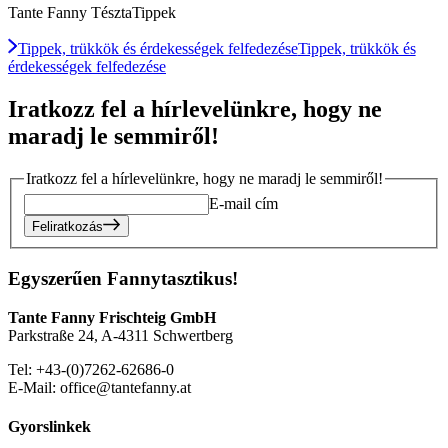
Tante Fanny TésztaTippek
Tippek, trükkök és érdekességek felfedezése
Tippek, trükkök és
érdekességek felfedezése
Iratkozz fel a hírlevelünkre, hogy ne
maradj le semmiről!
Iratkozz fel a hírlevelünkre, hogy ne maradj le semmiről!
E-mail cím
Feliratkozás
Egyszerűen Fannytasztikus!
Tante Fanny Frischteig GmbH
Parkstraße 24, A-4311 Schwertberg
Tel: +43-(0)7262-62686-0
E-Mail: office@tantefanny.at
Gyorslinkek