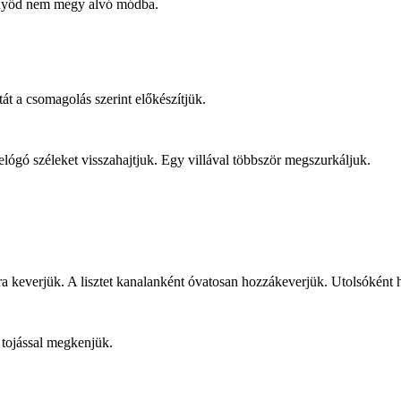
ernyőd nem megy alvó módba.
tát a csomagolás szerint előkészítjük.
lelógó széleket visszahajtjuk. Egy villával többször megszurkáljuk.
ra keverjük. A lisztet kanalanként óvatosan hozzákeverjük. Utolsóként ho
t tojással megkenjük.