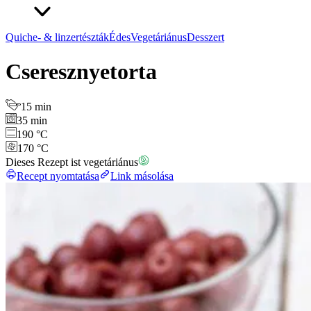
Quiche- & linzertészták
Édes
Vegetáriánus
Desszert
Cseresznyetorta
15 min
35 min
190 °C
170 °C
Dieses Rezept ist vegetáriánus
Recept nyomtatása
Link másolása