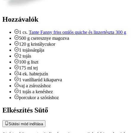
Hozzávalók
1
cs.
Tante Fanny friss omlós quiche és linzertészta 300 g
500
g
cseresznye
magozva
120
g
kristálycukor
1
tojássárgája
2
tojás
100
g
liszt
175
ml
tej
4
ek.
habtejszín
1
vanlíliarúd
kikaparva
vaj
a zsírozáshoz
1
tojás
a kenéshez
porcukor
a szóráshoz
Elkészítés Sütő
Sütési mód indítása