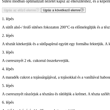
Sütési módban optimalizált nézetet kapsz az elkészítéshez, és a kép
Ugrás az előző elemre
Ugrás a következő elemre
1. lépés
A sütőt alsó-/ feslő sütéses fokozaton 200°C-ra előmelegítjük és a tész
2. lépés
A tésztát kitekerjük és a sütőpapírral együtt egy formába fektetjük. A 
3. lépés
A cseresznyét 2 ek. cukorral összekeverjük.
4. lépés
A maradék cukrot a tojássárgájával, a tojásokkal és a vaníliával habos
5. lépés
A cseresznyét rászórjuk a tésztára és rátöltjök a krémet. A tészta szélé
6. lépés