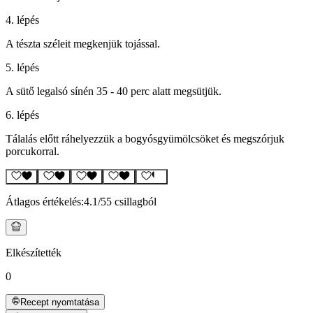
4. lépés
A tészta széleit megkenjük tojással.
5. lépés
A sütő legalsó sínén 35 - 40 perc alatt megsütjük.
6. lépés
Tálalás előtt ráhelyezzük a bogyósgyümölcsöket és megszórjuk
porcukorral.
Átlagos értékelés:
4.1
/5
5 csillagból
Elkészítették
0
Recept nyomtatása