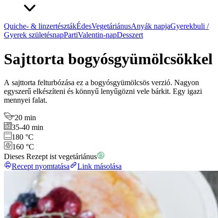
Quiche- & linzertészták
Édes
Vegetáriánus
Anyák napja
Gyerekbuli /
Gyerek születésnap
Parti
Valentin-nap
Desszert
Sajttorta bogyósgyümölcsökkel
A sajttorta felturbózása ez a bogyósgyümölcsös verzió. Nagyon
egyszerű elkészíteni és könnyű lenyűgözni vele bárkit. Egy igazi
mennyei falat.
20 min
35-40 min
180 °C
160 °C
Dieses Rezept ist vegetáriánus
Recept nyomtatása
Link másolása