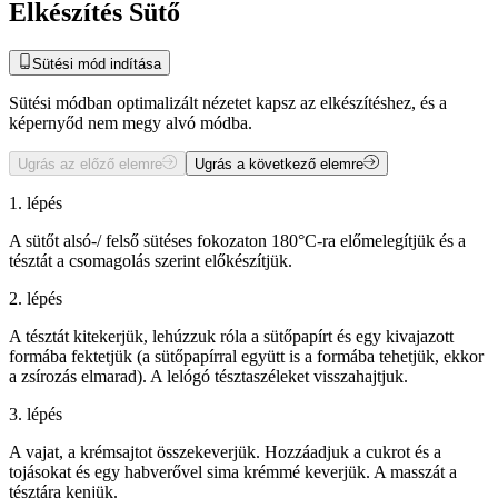
Elkészítés Sütő
Sütési mód indítása
Sütési módban optimalizált nézetet kapsz az elkészítéshez, és a
képernyőd nem megy alvó módba.
Ugrás az előző elemre
Ugrás a következő elemre
1. lépés
A sütőt alsó-/ felső sütéses fokozaton 180°C-ra előmelegítjük és a
tésztát a csomagolás szerint előkészítjük.
2. lépés
A tésztát kitekerjük, lehúzzuk róla a sütőpapírt és egy kivajazott
formába fektetjük (a sütőpapírral együtt is a formába tehetjük, ekkor
a zsírozás elmarad). A lelógó tésztaszéleket visszahajtjuk.
3. lépés
A vajat, a krémsajtot összekeverjük. Hozzáadjuk a cukrot és a
tojásokat és egy habverővel sima krémmé keverjük. A masszát a
tésztára kenjük.