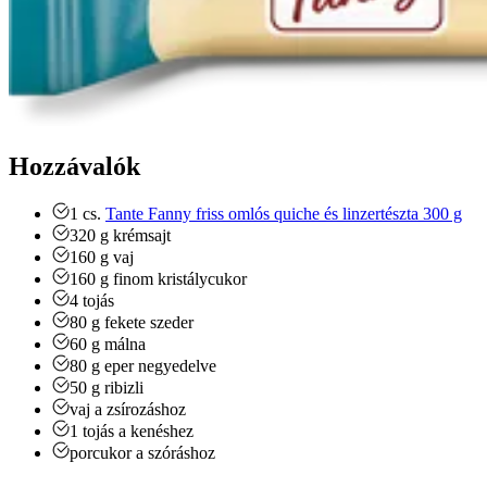
Hozzávalók
1
cs.
Tante Fanny friss omlós quiche és linzertészta 300 g
320
g
krémsajt
160
g
vaj
160
g
finom kristálycukor
4
tojás
80
g
fekete szeder
60
g
málna
80
g
eper
negyedelve
50
g
ribizli
vaj
a zsírozáshoz
1
tojás
a kenéshez
porcukor
a szóráshoz