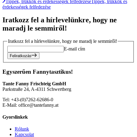
Tippek, trükkök és érdekességek felfedezése
Tippek, trükkök és
érdekességek felfedezése
Iratkozz fel a hírlevelünkre, hogy ne
maradj le semmiről!
Iratkozz fel a hírlevelünkre, hogy ne maradj le semmiről!
E-mail cím
Feliratkozás
Egyszerűen Fannytasztikus!
Tante Fanny Frischteig GmbH
Parkstraße 24, A-4311 Schwertberg
Tel: +43-(0)7262-62686-0
E-Mail: office@tantefanny.at
Gyorslinkek
Rólunk
Kapcsolat