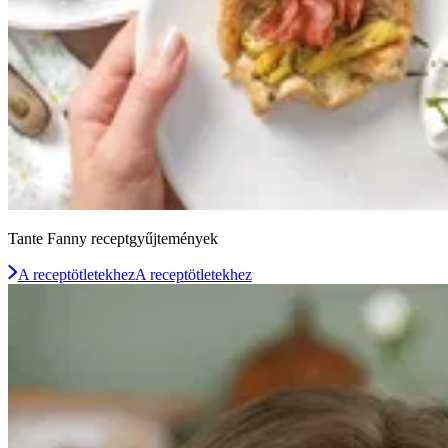
Tante Fanny receptgyűjtemények
A receptötletekhez
A receptötletekhez