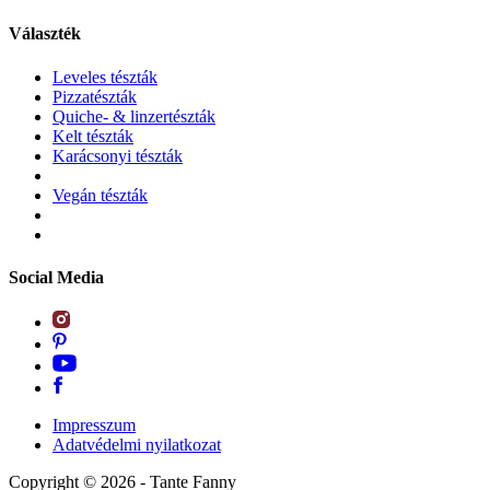
Választék
Leveles tészták
Pizzatészták
Quiche- & linzertészták
Kelt tészták
Karácsonyi tészták
Vegán tészták
Social Media
Impresszum
Adatvédelmi nyilatkozat
Copyright ©
2026
- Tante Fanny