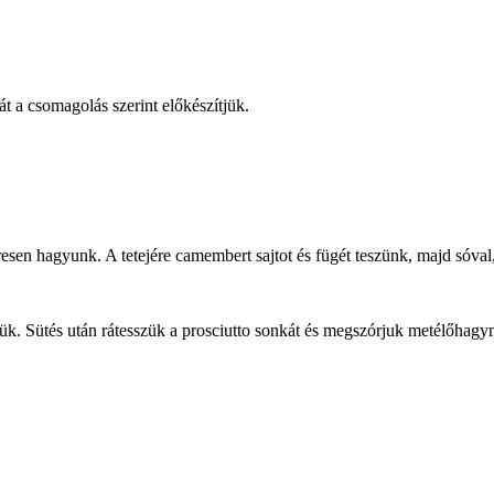
át a csomagolás szerint előkészítjük.
sen hagyunk. A tetejére camembert sajtot és fügét teszünk, majd sóval, 
tjük. Sütés után rátesszük a prosciutto sonkát és megszórjuk metélőhagy