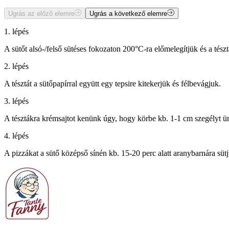
Ugrás az előző elemre
Ugrás a következő elemre
1. lépés
A sütőt alsó-/felső sütéses fokozaton 200°C-ra előmelegítjük és a tészt
2. lépés
A tésztát a sütőpapírral együtt egy tepsire kitekerjük és félbevágjuk.
3. lépés
A tésztákra krémsajtot kenünk úgy, hogy körbe kb. 1-1 cm szegélyt üre
4. lépés
A pizzákat a sütő középső sínén kb. 15-20 perc alatt aranybarnára sü