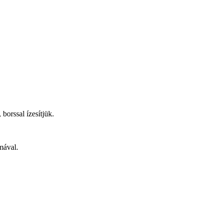
borssal ízesítjük.
mával.