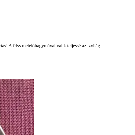
s! A friss metélőhagymával válik teljessé az ízvilág.