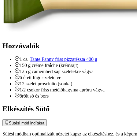
Hozzávalók
1
cs.
Tante Fanny friss pizzatészta 400 g
150
g
créme fraîche (krémsajt)
125
g
camembert sajt
szeletekre vágva
6
érett füge
szeletelve
12
szelet
prosciutto (sonka)
1/2
csokor
friss metélőhagyma
apróra vágva
őrölt só és bors
Elkészítés Sütő
Sütési mód indítása
Sütési módban optimalizált nézetet kapsz az elkészítéshez, és a kép