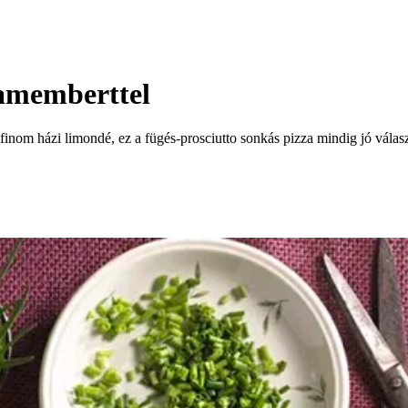
camemberttel
nom házi limondé, ez a fügés-prosciutto sonkás pizza mindig jó választá