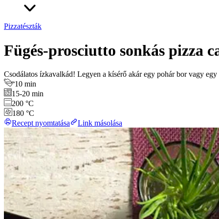
Pizzatészták
Fügés-prosciutto sonkás pizza 
Csodálatos ízkavalkád! Legyen a kísérő akár egy pohár bor vagy egy fi
10 min
15-20 min
200 °C
180 °C
Recept nyomtatása
Link másolása