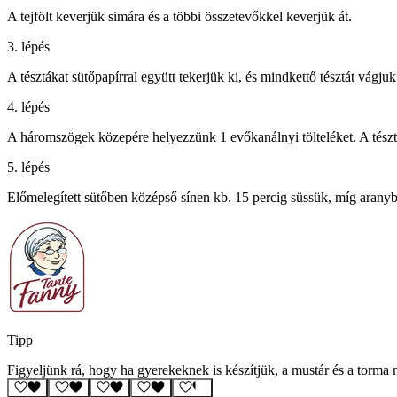
A tejfölt keverjük simára és a többi összetevőkkel keverjük át.
3. lépés
A tésztákat sütőpapírral együtt tekerjük ki, és mindkettő tésztát vágj
4. lépés
A háromszögek közepére helyezzünk 1 evőkanálnyi tölteléket. A tészta 
5. lépés
Előmelegített sütőben középső sínen kb. 15 percig süssük, míg arany
Tipp
Figyeljünk rá, hogy ha gyerekeknek is készítjük, a mustár és a torma n