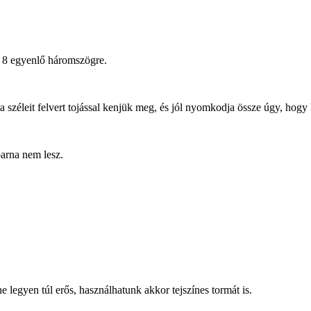
uk 8 egyenlő háromszögre.
széleit felvert tojással kenjük meg, és jól nyomkodja össze úgy, hogy k
barna nem lesz.
e legyen túl erős, használhatunk akkor tejszínes tormát is.