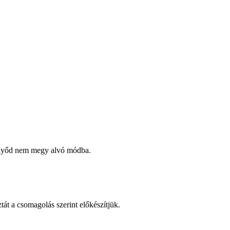
ernyőd nem megy alvó módba.
ztát a csomagolás szerint előkészítjük.