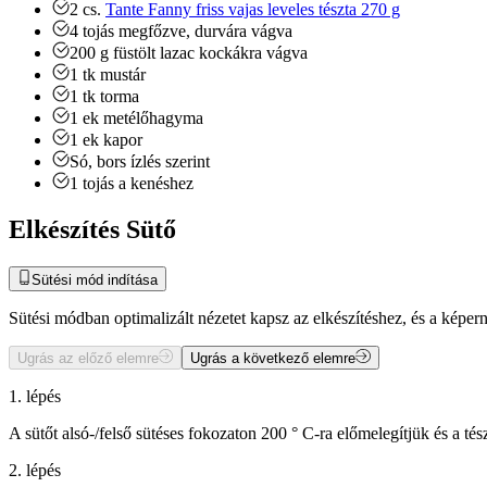
2
cs.
Tante Fanny friss vajas leveles tészta 270 g
4
tojás
megfőzve, durvára vágva
200
g
füstölt lazac
kockákra vágva
1
tk
mustár
1
tk
torma
1
ek
metélőhagyma
1
ek
kapor
Só, bors
ízlés szerint
1
tojás a kenéshez
Elkészítés Sütő
Sütési mód indítása
Sütési módban optimalizált nézetet kapsz az elkészítéshez, és a kép
Ugrás az előző elemre
Ugrás a következő elemre
1. lépés
A sütőt alsó-/felső sütéses fokozaton 200 ° C-ra előmelegítjük és a tés
2. lépés