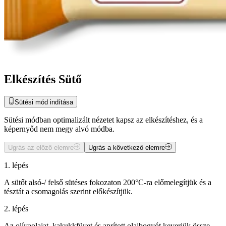
Elkészítés Sütő
Sütési mód indítása
Sütési módban optimalizált nézetet kapsz az elkészítéshez, és a
képernyőd nem megy alvó módba.
Ugrás az előző elemre
Ugrás a következő elemre
1. lépés
A sütőt alsó-/ felső sütéses fokozaton 200°C-ra előmelegítjük és a
tésztát a csomagolás szerint előkészítjük.
2. lépés
Az olívaolajat, kakukkfüvet és aprított olajbogyót keverjük össze.