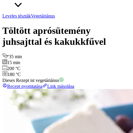
Leveles tészták
Vegetáriánus
Töltött aprósütemény
juhsajttal és kakukkfűvel
35 min
15 min
200 °C
180 °C
Dieses Rezept ist vegetáriánus
Recept nyomtatása
Link másolása