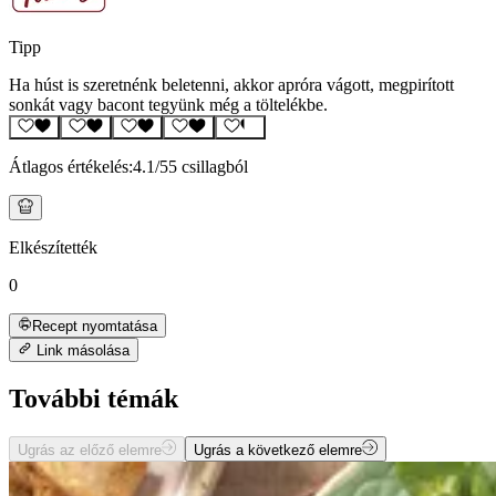
Tipp
Ha húst is szeretnénk beletenni, akkor apróra vágott, megpirított
sonkát vagy bacont tegyünk még a töltelékbe.
Átlagos értékelés:
4.1
/5
5 csillagból
Elkészítették
0
Recept nyomtatása
Link másolása
További témák
Ugrás az előző elemre
Ugrás a következő elemre