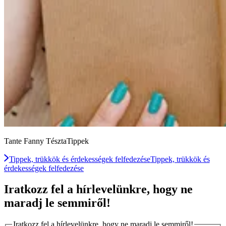
Tante Fanny TésztaTippek
Tippek, trükkök és érdekességek felfedezése
Tippek, trükkök és
érdekességek felfedezése
Iratkozz fel a hírlevelünkre, hogy ne
maradj le semmiről!
Iratkozz fel a hírlevelünkre, hogy ne maradj le semmiről!