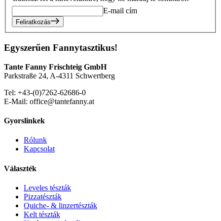
E-mail cím
Feliratkozás
Egyszerűen Fannytasztikus!
Tante Fanny Frischteig GmbH
Parkstraße 24, A-4311 Schwertberg
Tel: +43-(0)7262-62686-0
E-Mail: office@tantefanny.at
Gyorslinkek
Rólunk
Kapcsolat
Választék
Leveles tészták
Pizzatészták
Quiche- & linzertészták
Kelt tészták