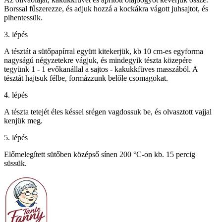
Borssal fűszerezze, és adjuk hozzá a kockákra vágott juhsajtot, és
pihentessük.
3. lépés
A tésztát a sütőpapírral együtt kitekerjük, kb 10 cm-es egyforma
nagyságú négyzetekre vágjuk, és mindegyik tészta közepére
tegyünk 1 - 1 evőkanállal a sajtos - kakukkfüves masszából. A
tésztát hajtsuk félbe, formázzunk belőle csomagokat.
4. lépés
A tészta tetejét éles késsel srégen vagdossuk be, és olvasztott vajjal
kenjük meg.
5. lépés
Előmelegített sütőben középső sínen 200 °C-on kb. 15 percig
süssük.