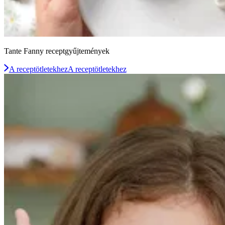
Tante Fanny receptgyűjtemények
A receptötletekhez
A receptötletekhez