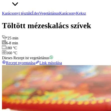
Karácsonyi tészták
Édes
Vegetáriánus
Karácsony
Keksz
Töltött mézeskalács szívek
25 min
6-8 min
180 °C
160 °C
Dieses Rezept ist vegetáriánus
Recept nyomtatása
Link másolása