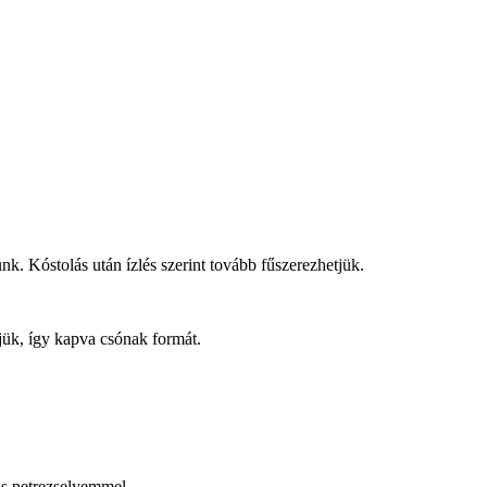
nk. Kóstolás után ízlés szerint tovább fűszerezhetjük.
ztjük, így kapva csónak formát.
iss petrezselyemmel.