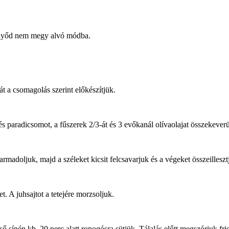
ernyőd nem megy alvó módba.
át a csomagolás szerint előkészítjük.
és paradicsomot, a fűszerek 2/3-át és 3 evőkanál olívaolajat összekeverü
lharmadoljuk, majd a széleket kicsit felcsavarjuk és a végeket összeilles
. A juhsajtot a tetejére morzsoljuk.
ő sínén kb. 20 perc alatt ropogósra sütjük. Tálalás előtt megszórjuk fr