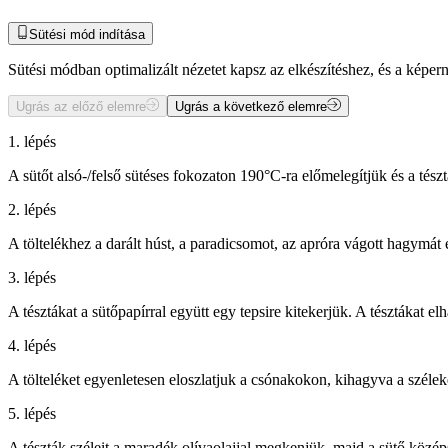
Sütési mód indítása
Sütési módban optimalizált nézetet kapsz az elkészítéshez, és a kép
Ugrás az előző elemre
Ugrás a következő elemre
1. lépés
A sütőt alsó-/felső sütéses fokozaton 190°C-ra előmelegítjük és a tészt
2. lépés
A töltelékhez a darált húst, a paradicsomot, az apróra vágott hagymát 
3. lépés
A tésztákat a sütőpapírral együtt egy tepsire kitekerjük. A tésztákat e
4. lépés
A tölteléket egyenletesen eloszlatjuk a csónakokon, kihagyva a széleket
5. lépés
A tészták széleit a maradék olívaolajjal megkenjük, majd a sütő középs