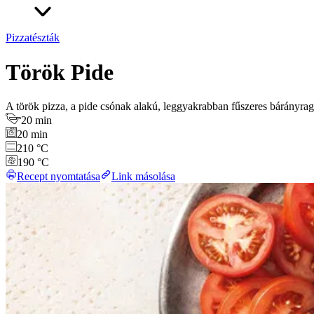
Pizzatészták
Török Pide
A török pizza, a pide csónak alakú, leggyakrabban fűszeres bárányragu 
20 min
20 min
210 °C
190 °C
Recept nyomtatása
Link másolása