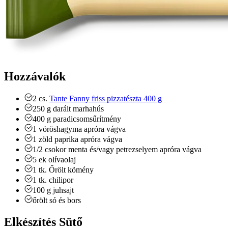
Hozzávalók
2
cs.
Tante Fanny friss pizzatészta 400 g
250
g
darált marhahús
400
g
paradicsomsűrítmény
1
vöröshagyma
apróra vágva
1
zöld paprika
apróra vágva
1/2
csokor
menta és/vagy petrezselyem
apróra vágva
5
ek
olívaolaj
1
tk.
Őrölt kömény
1
tk.
chilipor
100
g
juhsajt
őrölt só és bors
Elkészítés Sütő