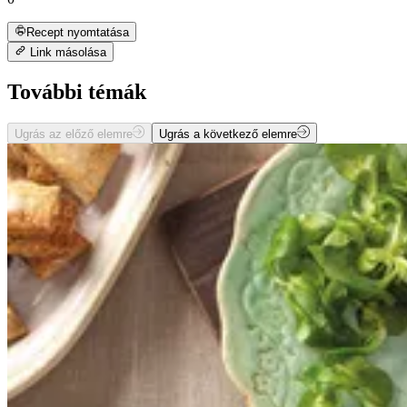
Recept nyomtatása
Link másolása
További témák
Ugrás az előző elemre
Ugrás a következő elemre