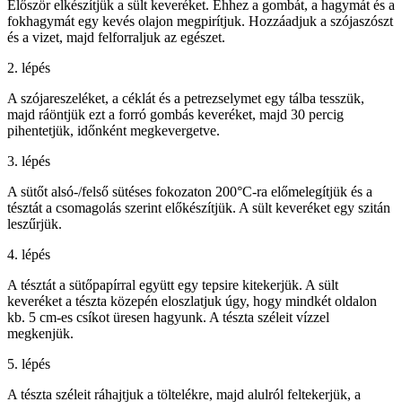
Először elkészítjük a sült keveréket. Ehhez a gombát, a hagymát és a
fokhagymát egy kevés olajon megpirítjuk. Hozzáadjuk a szójaszószt
és a vizet, majd felforraljuk az egészet.
2. lépés
A szójareszeléket, a céklát és a petrezselymet egy tálba tesszük,
majd ráöntjük ezt a forró gombás keveréket, majd 30 percig
pihentetjük, időnként megkevergetve.
3. lépés
A sütőt alsó-/felső sütéses fokozaton 200°C-ra előmelegítjük és a
tésztát a csomagolás szerint előkészítjük. A sült keveréket egy szitán
leszűrjük.
4. lépés
A tésztát a sütőpapírral együtt egy tepsire kitekerjük. A sült
keveréket a tészta közepén eloszlatjuk úgy, hogy mindkét oldalon
kb. 5 cm-es csíkot üresen hagyunk. A tészta széleit vízzel
megkenjük.
5. lépés
A tészta széleit ráhajtjuk a töltelékre, majd alulról feltekerjük, a