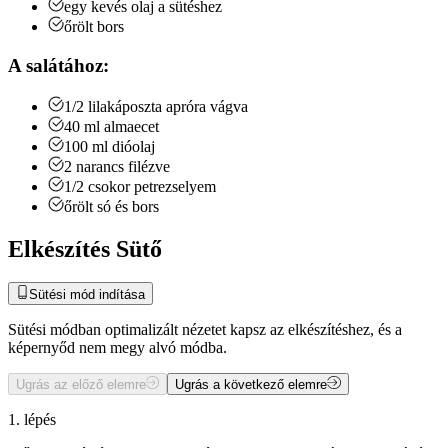
egy kevés olaj a sütéshez
őrölt bors
A salátához:
1/2
lilakáposzta
apróra vágva
40
ml
almaecet
100
ml
dióolaj
2
narancs
filézve
1/2
csokor
petrezselyem
őrölt só és bors
Elkészítés Sütő
Sütési mód indítása
Sütési módban optimalizált nézetet kapsz az elkészítéshez, és a
képernyőd nem megy alvó módba.
Ugrás az előző elemre
Ugrás a következő elemre
1. lépés