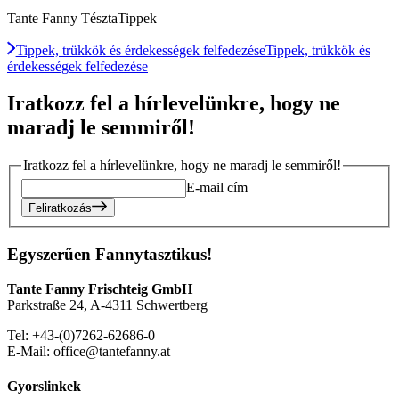
Tante Fanny TésztaTippek
Tippek, trükkök és érdekességek felfedezése
Tippek, trükkök és
érdekességek felfedezése
Iratkozz fel a hírlevelünkre, hogy ne
maradj le semmiről!
Iratkozz fel a hírlevelünkre, hogy ne maradj le semmiről!
E-mail cím
Feliratkozás
Egyszerűen Fannytasztikus!
Tante Fanny Frischteig GmbH
Parkstraße 24, A-4311 Schwertberg
Tel: +43-(0)7262-62686-0
E-Mail: office@tantefanny.at
Gyorslinkek