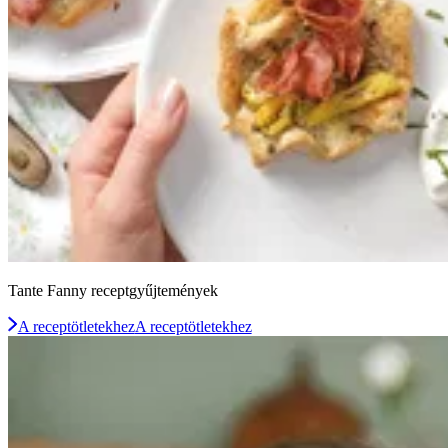
Tante Fanny receptgyűjtemények
A receptötletekhez
A receptötletekhez