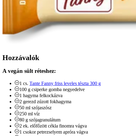
Hozzávalók
A vegán sült réteshez:
1
cs.
Tante Fanny friss leveles tészta 300 g
100
g
csiperke gomba
negyedelve
1
hagyma
felkockázva
2
gerezd
zúzott fokhagyma
50
ml
szójaszósz
250
ml
víz
80
g
szójagranulátum
2
ek.
előfőzött cékla
finomra vágva
1
csokor
petrezselyem
apróra vágva