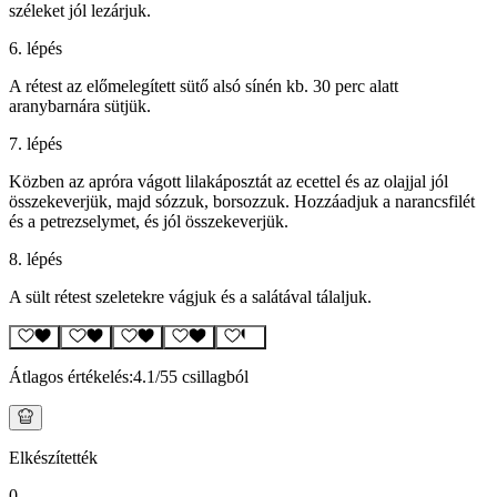
széleket jól lezárjuk.
6. lépés
A rétest az előmelegített sütő alsó sínén kb. 30 perc alatt
aranybarnára sütjük.
7. lépés
Közben az apróra vágott lilakáposztát az ecettel és az olajjal jól
összekeverjük, majd sózzuk, borsozzuk. Hozzáadjuk a narancsfilét
és a petrezselymet, és jól összekeverjük.
8. lépés
A sült rétest szeletekre vágjuk és a salátával tálaljuk.
Átlagos értékelés:
4.1
/5
5 csillagból
Elkészítették
0