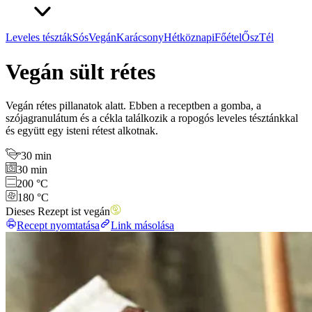
Leveles tészták
Sós
Vegán
Karácsony
Hétköznapi
Főétel
Ősz
Tél
Vegán sült rétes
Vegán rétes pillanatok alatt. Ebben a receptben a gomba, a
szójagranulátum és a cékla találkozik a ropogós leveles tésztánkkal
és együtt egy isteni rétest alkotnak.
30 min
30 min
200 °C
180 °C
Dieses Rezept ist vegán
Recept nyomtatása
Link másolása