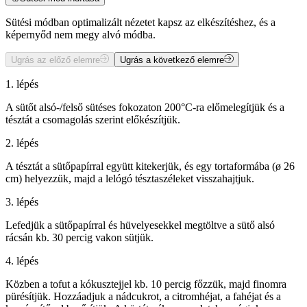
Sütési módban optimalizált nézetet kapsz az elkészítéshez, és a
képernyőd nem megy alvó módba.
Ugrás az előző elemre
Ugrás a következő elemre
1. lépés
A sütőt alsó-/felső sütéses fokozaton 200°C-ra előmelegítjük és a
tésztát a csomagolás szerint előkészítjük.
2. lépés
A tésztát a sütőpapírral együtt kitekerjük, és egy tortaformába (ø 26
cm) helyezzük, majd a lelógó tésztaszéleket visszahajtjuk.
3. lépés
Lefedjük a sütőpapírral és hüvelyesekkel megtöltve a sütő alsó
rácsán kb. 30 percig vakon sütjük.
4. lépés
Közben a tofut a kókusztejjel kb. 10 percig főzzük, majd finomra
pürésítjük. Hozzáadjuk a nádcukrot, a citromhéjat, a fahéjat és a