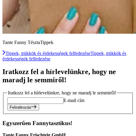
Tante Fanny TésztaTippek
Tippek, trükkök és érdekességek felfedezése
Tippek, trükkök és
érdekességek felfedezése
Iratkozz fel a hírlevelünkre, hogy ne
maradj le semmiről!
Iratkozz fel a hírlevelünkre, hogy ne maradj le semmiről!
E-mail cím
Feliratkozás
Egyszerűen Fannytasztikus!
Tante Fanny Frischteig GmbH