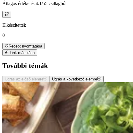
Átlagos értékelés:
4.1
/5
5 csillagból
Elkészítették
0
Recept nyomtatása
Link másolása
További témák
Ugrás az előző elemre
Ugrás a következő elemre