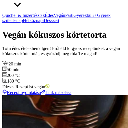
Quiche- & linzertészták
Édes
Vegán
Parti
Gyerekbuli / Gyerek
születésnap
Hétköznapi
Desszert
Vegán kókuszos körtetorta
Tofu édes ételekben? Igen! Próbáld ki gyors receptünket, a vegán
kókuszos körtetortát, és győződj meg róla Te magad!
20 min
50 min
200 °C
180 °C
Dieses Rezept ist vegán
Recept nyomtatása
Link másolása