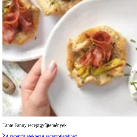
Tante Fanny receptgyűjtemények
A receptötletekhez
A receptötletekhez