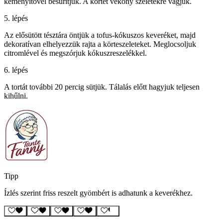
keményítővel besűrítjük. A körtét vékony szeletekre vágjuk.
5. lépés
Az elősütött tésztára öntjük a tofus-kókuszos keveréket, majd
dekoratívan elhelyezzük rajta a körteszeleteket. Meglocsoljuk
citromlével és megszórjuk kókuszreszelékkel.
6. lépés
A tortát további 20 percig sütjük. Tálalás előtt hagyjuk teljesen
kihűlni.
Tipp
Ízlés szerint friss reszelt gyömbért is adhatunk a keverékhez.