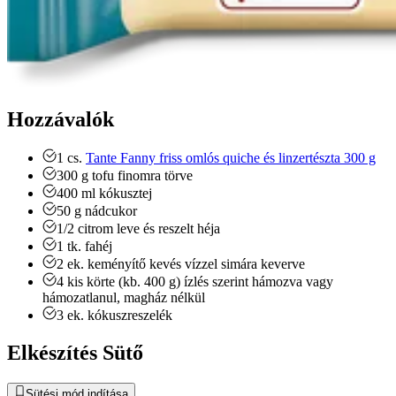
Hozzávalók
1
cs.
Tante Fanny friss omlós quiche és linzertészta 300 g
300
g
tofu
finomra törve
400
ml
kókusztej
50
g
nádcukor
1/2
citrom leve és reszelt héja
1
tk.
fahéj
2
ek.
keményítő
kevés vízzel simára keverve
4
kis körte (kb. 400 g)
ízlés szerint hámozva vagy
hámozatlanul, magház nélkül
3
ek.
kókuszreszelék
Elkészítés Sütő
Sütési mód indítása