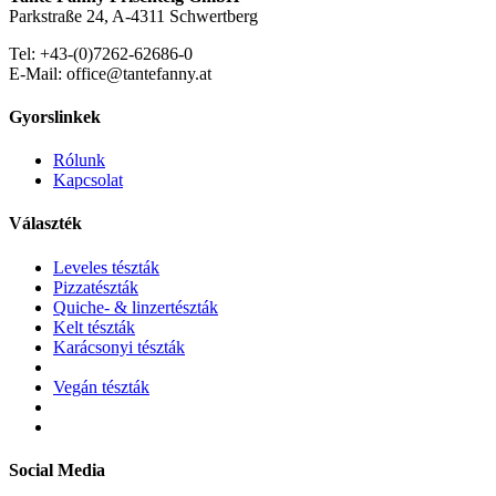
Parkstraße 24, A-4311 Schwertberg
Tel: +43-(0)7262-62686-0
E-Mail: office@tantefanny.at
Gyorslinkek
Rólunk
Kapcsolat
Választék
Leveles tészták
Pizzatészták
Quiche- & linzertészták
Kelt tészták
Karácsonyi tészták
Vegán tészták
Social Media