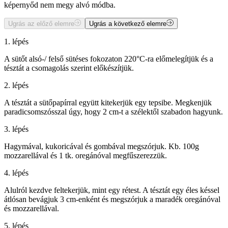
képernyőd nem megy alvó módba.
Ugrás az előző elemre
Ugrás a következő elemre
1. lépés
A sütőt alsó-/ felső sütéses fokozaton 220°C-ra előmelegítjük és a
tésztát a csomagolás szerint előkészítjük.
2. lépés
A tésztát a sütőpapírral együtt kitekerjük egy tepsibe. Megkenjük
paradicsomszósszal úgy, hogy 2 cm-t a szélektől szabadon hagyunk.
3. lépés
Hagymával, kukoricával és gombával megszórjuk. Kb. 100g
mozzarellával és 1 tk. oregánóval megfűszerezzük.
4. lépés
Alulról kezdve feltekerjük, mint egy rétest. A tésztát egy éles késsel
átlósan bevágjuk 3 cm-enként és megszórjuk a maradék oregánóval
és mozzarellával.
5. lépés