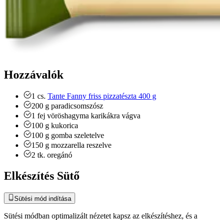
Hozzávalók
1
cs.
Tante Fanny friss pizzatészta 400 g
200
g
paradicsomszósz
1
fej
vöröshagyma
karikákra vágva
100
g
kukorica
100
g
gomba
szeletelve
150
g
mozzarella
reszelve
2
tk.
oregánó
Elkészítés Sütő
Sütési mód indítása
Sütési módban optimalizált nézetet kapsz az elkészítéshez, és a