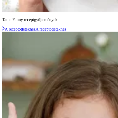
Tante Fanny receptgyűjtemények
A receptötletekhez
A receptötletekhez