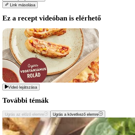
Link másolása
Ez a recept videóban is elérhető
Videó lejátszása
További témák
Ugrás az előző elemre
Ugrás a következő elemre