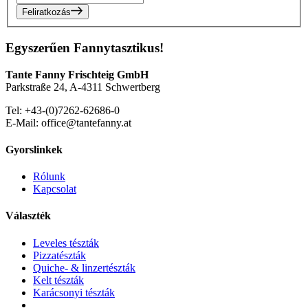
Feliratkozás
Egyszerűen Fannytasztikus!
Tante Fanny Frischteig GmbH
Parkstraße 24, A-4311 Schwertberg
Tel: +43-(0)7262-62686-0
E-Mail: office@tantefanny.at
Gyorslinkek
Rólunk
Kapcsolat
Választék
Leveles tészták
Pizzatészták
Quiche- & linzertészták
Kelt tészták
Karácsonyi tészták