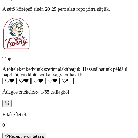
A sütő középső sínén 20-25 perc alatt ropogósra sütjük.
Tipp
A tölteléket kedvünk szerint alakíthatjuk. Használhatunk például
paprikát, cukkinit, sonkát vagy tonhalat is.
Átlagos értékelés:
4.1
/5
5 csillagból
Elkészítették
0
Recept nyomtatása