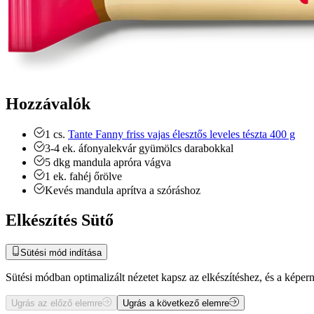
Hozzávalók
1
cs.
Tante Fanny friss vajas élesztős leveles tészta 400 g
3-4
ek.
áfonyalekvár gyümölcs darabokkal
5 dkg
mandula
apróra vágva
1
ek.
fahéj
őrölve
Kevés
mandula
aprítva a szóráshoz
Elkészítés Sütő
Sütési mód indítása
Sütési módban optimalizált nézetet kapsz az elkészítéshez, és a kép
Ugrás az előző elemre
Ugrás a következő elemre