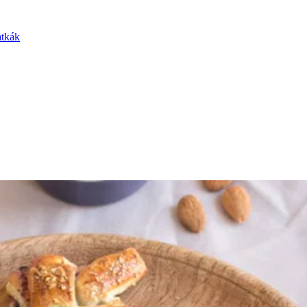
atkák