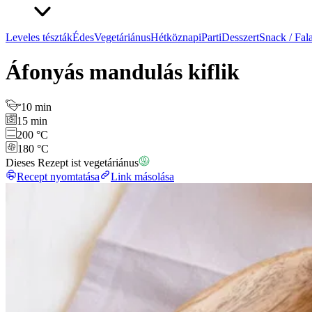
Leveles tészták
Édes
Vegetáriánus
Hétköznapi
Parti
Desszert
Snack / Fal
Áfonyás mandulás kiflik
10 min
15 min
200 °C
180 °C
Dieses Rezept ist vegetáriánus
Recept nyomtatása
Link másolása