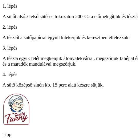
1. lépés
A sütőt alsó-/ felső sütéses fokozaton 200°C-ra előmelegítjük és tésztá
2. lépés
A tésztát a sütőpapírral együtt kitekerjük és keresztben elfelezzük.
3. lépés
A tészta egyik felét megkenjük áfonyalekvárral, megszórjuk fahéjjal é
és a maradék mandulával megszórjuk.
4. lépés
A sütő középső sínén kb. 15 perc alatt készre sütjük.
Tipp