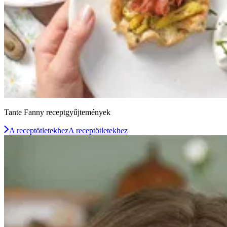
Tante Fanny receptgyűjtemények
A receptötletekhez
A receptötletekhez