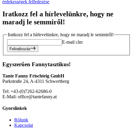
érdekességek felfedezése
Iratkozz fel a hírlevelünkre, hogy ne
maradj le semmiről!
Iratkozz fel a hírlevelünkre, hogy ne maradj le semmiről!
E-mail cím
Feliratkozás
Egyszerűen Fannytasztikus!
Tante Fanny Frischteig GmbH
Parkstraße 24, A-4311 Schwertberg
Tel: +43-(0)7262-62686-0
E-Mail: office@tantefanny.at
Gyorslinkek
Rólunk
Kapcsolat