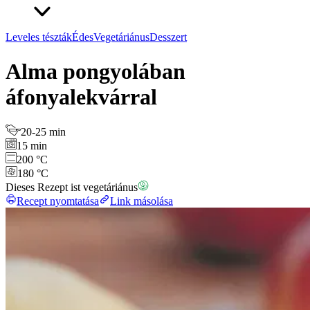
Leveles tészták
Édes
Vegetáriánus
Desszert
Alma pongyolában
áfonyalekvárral
20-25 min
15 min
200 °C
180 °C
Dieses Rezept ist vegetáriánus
Recept nyomtatása
Link másolása