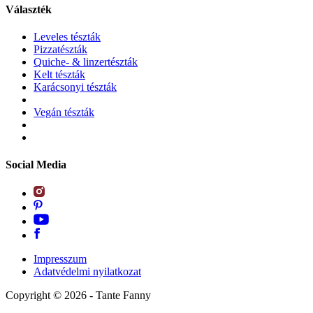
Választék
Leveles tészták
Pizzatészták
Quiche- & linzertészták
Kelt tészták
Karácsonyi tészták
Vegán tészták
Social Media
Impresszum
Adatvédelmi nyilatkozat
Copyright ©
2026
- Tante Fanny