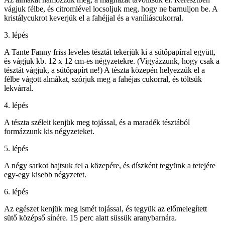
vágjuk félbe, és citromlével locsoljuk meg, hogy ne barnuljon be. A
kristálycukrot keverjük el a fahéjjal és a vaníliáscukorral.
3. lépés
A Tante Fanny friss leveles tésztát tekerjük ki a sütőpapírral együtt,
és vágjuk kb. 12 x 12 cm-es négyzetekre. (Vigyázzunk, hogy csak a
tésztát vágjuk, a sütőpapírt ne!) A tészta közepén helyezzük el a
félbe vágott almákat, szórjuk meg a fahéjas cukorral, és töltsük
lekvárral.
4. lépés
A tészta széleit kenjük meg tojással, és a maradék tésztából
formázzunk kis négyzeteket.
5. lépés
A négy sarkot hajtsuk fel a közepére, és díszként tegyünk a tetejére
egy-egy kisebb négyzetet.
6. lépés
Az egészet kenjük meg ismét tojással, és tegyük az előmelegített
sütő középső sínére. 15 perc alatt süssük aranybarnára.