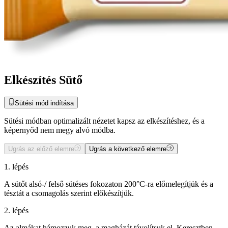
Elkészítés Sütő
Sütési mód indítása
Sütési módban optimalizált nézetet kapsz az elkészítéshez, és a
képernyőd nem megy alvó módba.
Ugrás az előző elemre
Ugrás a következő elemre
1. lépés
A sütőt alsó-/ felső sütéses fokozaton 200°C-ra előmelegítjük és a
tésztát a csomagolás szerint előkészítjük.
2. lépés
Az almákat hámozzuk meg, a magházát távolítsuk el. Keresztben