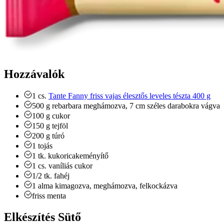
Hozzávalók
1
cs.
Tante Fanny friss vajas élesztős leveles tészta 400 g
500
g
rebarbara
meghámozva, 7 cm széles darabokra vágva
100
g
cukor
150
g
tejföl
200
g
túró
1
tojás
1
tk.
kukoricakeményítő
1
cs.
vaníliás cukor
1/2
tk.
fahéj
1
alma
kimagozva, meghámozva, felkockázva
friss menta
Elkészítés Sütő