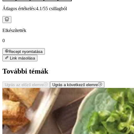
Átlagos értékelés:
4.1
/5
5 csillagból
Elkészítették
0
Recept nyomtatása
Link másolása
További témák
Ugrás az előző elemre
Ugrás a következő elemre