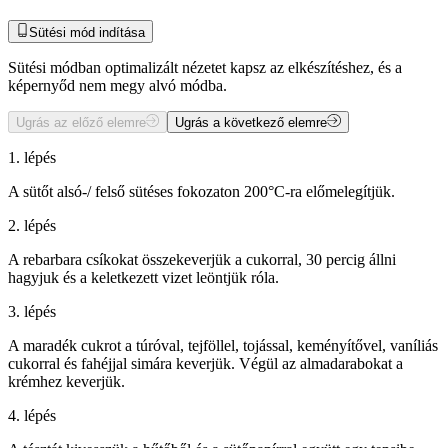
Sütési mód indítása
Sütési módban optimalizált nézetet kapsz az elkészítéshez, és a
képernyőd nem megy alvó módba.
Ugrás az előző elemre
Ugrás a következő elemre
1. lépés
A sütőt alsó-/ felső sütéses fokozaton 200°C-ra előmelegítjük.
2. lépés
A rebarbara csíkokat összekeverjük a cukorral, 30 percig állni
hagyjuk és a keletkezett vizet leöntjük róla.
3. lépés
A maradék cukrot a túróval, tejföllel, tojással, keményítővel, vaníliás
cukorral és fahéjjal simára keverjük. Végül az almadarabokat a
krémhez keverjük.
4. lépés