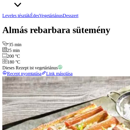
Leveles tészták
Édes
Vegetáriánus
Desszert
Almás rebarbara sütemény
35 min
25 min
200 °C
180 °C
Dieses Rezept ist vegetáriánus
Recept nyomtatása
Link másolása