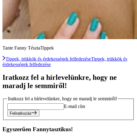
Tante Fanny TésztaTippek
Tippek, trükkök és érdekességek felfedezése
Tippek, trükkök és
érdekességek felfedezése
Iratkozz fel a hírlevelünkre, hogy ne
maradj le semmiről!
Iratkozz fel a hírlevelünkre, hogy ne maradj le semmiről!
E-mail cím
Feliratkozás
Egyszerűen Fannytasztikus!