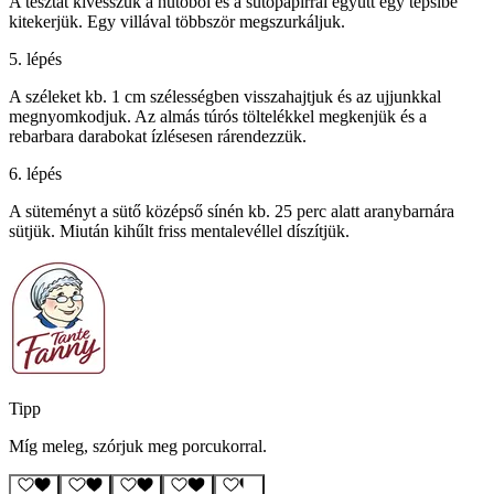
A tésztát kivesszük a hűtőből és a sütőpapírral együtt egy tepsibe
kitekerjük. Egy villával többször megszurkáljuk.
5. lépés
A széleket kb. 1 cm szélességben visszahajtjuk és az ujjunkkal
megnyomkodjuk. Az almás túrós töltelékkel megkenjük és a
rebarbara darabokat ízlésesen rárendezzük.
6. lépés
A süteményt a sütő középső sínén kb. 25 perc alatt aranybarnára
sütjük. Miután kihűlt friss mentalevéllel díszítjük.
Tipp
Míg meleg, szórjuk meg porcukorral.