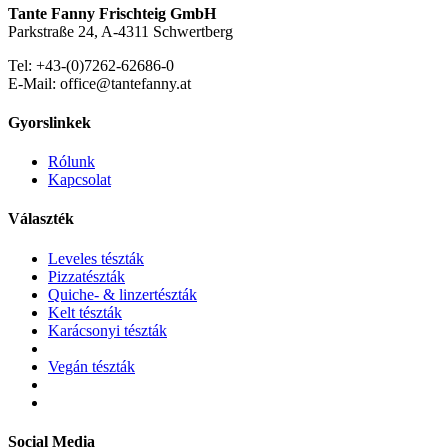
Tante Fanny Frischteig GmbH
Parkstraße 24, A-4311 Schwertberg
Tel: +43-(0)7262-62686-0
E-Mail: office@tantefanny.at
Gyorslinkek
Rólunk
Kapcsolat
Választék
Leveles tészták
Pizzatészták
Quiche- & linzertészták
Kelt tészták
Karácsonyi tészták
Vegán tészták
Social Media