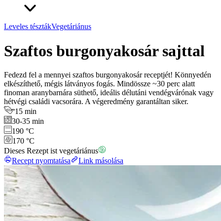
Leveles tészták
Vegetáriánus
Szaftos burgonyakosár sajttal
Fedezd fel a mennyei szaftos burgonyakosár receptjét! Könnyedén
elkészíthető, mégis látványos fogás. Mindössze ~30 perc alatt
finoman aranybarnára süthető, ideális délutáni vendégvárónak vagy
hétvégi családi vacsorára.⁠ ⁠A végeredmény garantáltan siker.
15 min
30-35 min
190 °C
170 °C
Dieses Rezept ist vegetáriánus
Recept nyomtatása
Link másolása