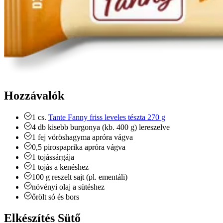
Hozzávalók
1
cs.
Tante Fanny friss leveles tészta 270 g
4
db
kisebb burgonya (kb. 400 g)
lereszelve
1
fej
vöröshagyma
apróra vágva
0,5
pirospaprika
apróra vágva
1
tojássárgája
1
tojás a kenéshez
100
g
reszelt sajt (pl. ementáli)
növényi olaj a sütéshez
őrölt só és bors
Elkészítés Sütő