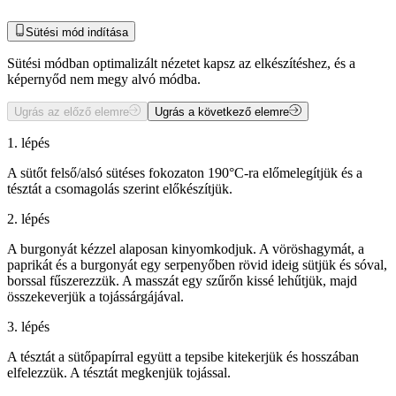
Sütési mód indítása
Sütési módban optimalizált nézetet kapsz az elkészítéshez, és a
képernyőd nem megy alvó módba.
Ugrás az előző elemre
Ugrás a következő elemre
1. lépés
A sütőt felső/alsó sütéses fokozaton 190°C-ra előmelegítjük és a
tésztát a csomagolás szerint előkészítjük.
2. lépés
A burgonyát kézzel alaposan kinyomkodjuk. A vöröshagymát, a
paprikát és a burgonyát egy serpenyőben rövid ideig sütjük és sóval,
borssal fűszerezzük. A masszát egy szűrőn kissé lehűtjük, majd
összekeverjük a tojássárgájával.
3. lépés
A tésztát a sütőpapírral együtt a tepsibe kitekerjük és hosszában
elfelezzük. A tésztát megkenjük tojással.