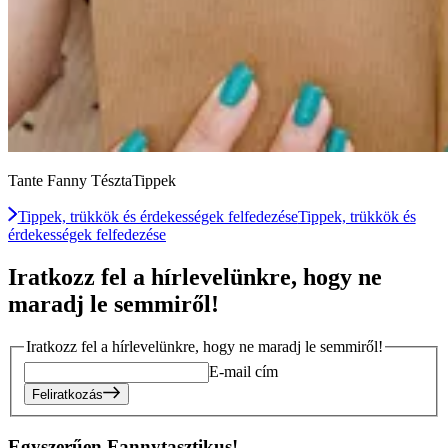
Tante Fanny TésztaTippek
Tippek, trükkök és érdekességek felfedezése
Tippek, trükkök és
érdekességek felfedezése
Iratkozz fel a hírlevelünkre, hogy ne
maradj le semmiről!
Iratkozz fel a hírlevelünkre, hogy ne maradj le semmiről!
E-mail cím
Feliratkozás
Egyszerűen Fannytasztikus!