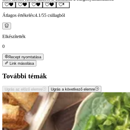
Átlagos értékelés:
4.1
/5
5 csillagból
Elkészítették
0
Recept nyomtatása
Link másolása
További témák
Ugrás az előző elemre
Ugrás a következő elemre