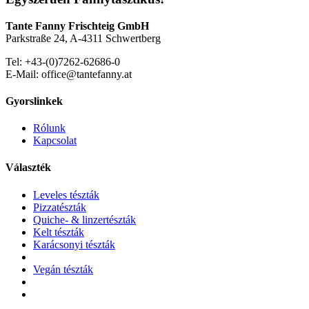
Tante Fanny Frischteig GmbH
Parkstraße 24, A-4311 Schwertberg
Tel: +43-(0)7262-62686-0
E-Mail: office@tantefanny.at
Gyorslinkek
Rólunk
Kapcsolat
Választék
Leveles tészták
Pizzatészták
Quiche- & linzertészták
Kelt tészták
Karácsonyi tészták
Vegán tészták