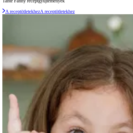
Tante Fanny receptgyűjtemények
A receptötletekhez
A receptötletekhez