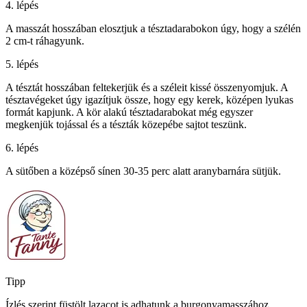
4. lépés
A masszát hosszában elosztjuk a tésztadarabokon úgy, hogy a szélén
2 cm-t ráhagyunk.
5. lépés
A tésztát hosszában feltekerjük és a széleit kissé összenyomjuk. A
tésztavégeket úgy igazítjuk össze, hogy egy kerek, középen lyukas
formát kapjunk. A kör alakú tésztadarabokat még egyszer
megkenjük tojással és a tészták közepébe sajtot teszünk.
6. lépés
A sütőben a középső sínen 30-35 perc alatt aranybarnára sütjük.
Tipp
Ízlés szerint füstölt lazacot is adhatunk a burgonyamasszához