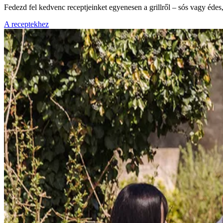
Fedezd fel kedvenc receptjeinket egyenesen a grillről – sós vagy éde
A receptekhez