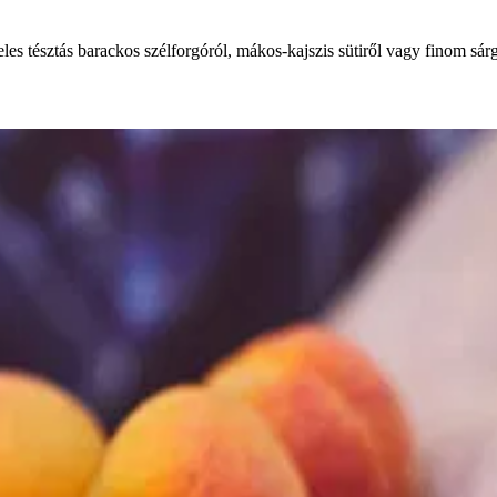
es tésztás barackos szélforgóról, mákos-kajszis sütiről vagy finom sárg