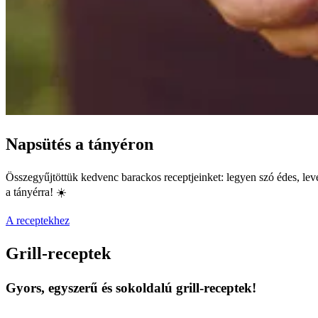
Napsütés a tányéron
Összegyűjtöttük kedvenc barackos receptjeinket: legyen szó édes, level
a tányérra! ☀️
A receptekhez
Grill-receptek
Gyors, egyszerű és sokoldalú grill-receptek!