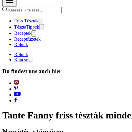
Friss Tészták
TésztaTippek
Receptek
Receptfüzetek
Rólunk
Rólunk
Kapcsolat
Du findest uns auch hier
Tante Fanny friss tészták mind
Napsütés a tányéron