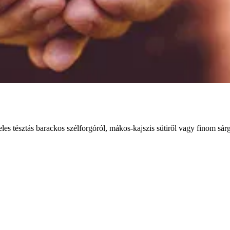
es tésztás barackos szélforgóról, mákos-kajszis sütiről vagy finom sárg