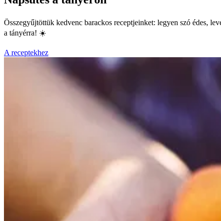
Összegyűjtöttük kedvenc barackos receptjeinket: legyen szó édes, level
a tányérra! ☀️
A receptekhez