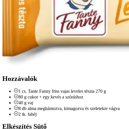
Hozzávalók
1
cs.
Tante Fanny friss vajas leveles tészta 270 g
80
g
cukor + egy kevés a szóráshoz
40
g
vaj
8
db
alma
meghámozva, kimagozva és szeletekre vágva
2
tk.
fahéj
Elkészítés Sütő