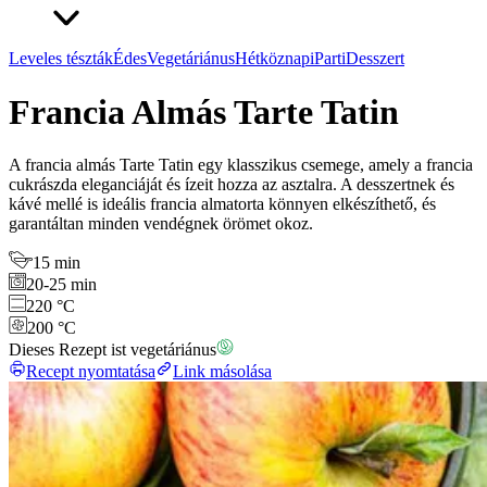
Leveles tészták
Édes
Vegetáriánus
Hétköznapi
Parti
Desszert
Francia Almás Tarte Tatin
A francia almás Tarte Tatin egy klasszikus csemege, amely a francia
cukrászda eleganciáját és ízeit hozza az asztalra. A desszertnek és
kávé mellé is ideális francia almatorta könnyen elkészíthető, és
garantáltan minden vendégnek örömet okoz.
15 min
20-25 min
220 °C
200 °C
Dieses Rezept ist vegetáriánus
Recept nyomtatása
Link másolása