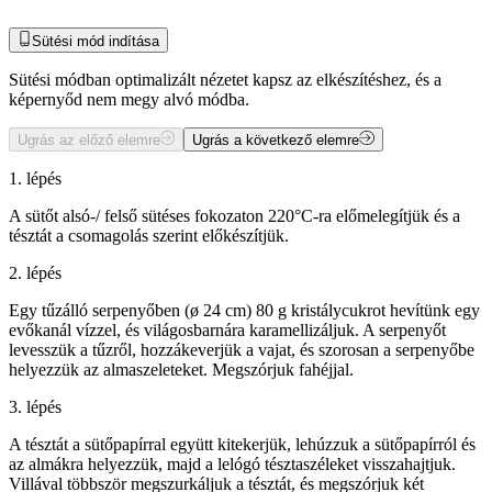
Sütési mód indítása
Sütési módban optimalizált nézetet kapsz az elkészítéshez, és a
képernyőd nem megy alvó módba.
Ugrás az előző elemre
Ugrás a következő elemre
1. lépés
A sütőt alsó-/ felső sütéses fokozaton 220°C-ra előmelegítjük és a
tésztát a csomagolás szerint előkészítjük.
2. lépés
Egy tűzálló serpenyőben (ø 24 cm) 80 g kristálycukrot hevítünk egy
evőkanál vízzel, és világosbarnára karamellizáljuk. A serpenyőt
levesszük a tűzről, hozzákeverjük a vajat, és szorosan a serpenyőbe
helyezzük az almaszeleteket. Megszórjuk fahéjjal.
3. lépés
A tésztát a sütőpapírral együtt kitekerjük, lehúzzuk a sütőpapírról és
az almákra helyezzük, majd a lelógó tésztaszéleket visszahajtjuk.
Villával többször megszurkáljuk a tésztát, és megszórjuk két