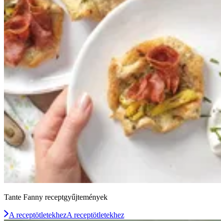
Tante Fanny receptgyűjtemények
A receptötletekhez
A receptötletekhez