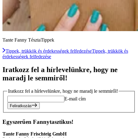
Tante Fanny TésztaTippek
Tippek, trükkök és érdekességek felfedezése
Tippek, trükkök és
érdekességek felfedezése
Iratkozz fel a hírlevelünkre, hogy ne
maradj le semmiről!
Iratkozz fel a hírlevelünkre, hogy ne maradj le semmiről!
E-mail cím
Feliratkozás
Egyszerűen Fannytasztikus!
Tante Fanny Frischteig GmbH