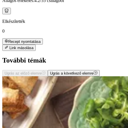
Átlagos értékelés:
4.2
/5
5 csillagból
Elkészítették
0
Recept nyomtatása
Link másolása
További témák
Ugrás az előző elemre
Ugrás a következő elemre