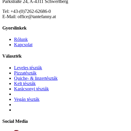
Parkstraße 24, A-4311 Schwertberg
Tel: +43-(0)7262-62686-0
E-Mail: office@tantefanny.at
Gyorslinkek
Rólunk
Kapcsolat
Választék
Leveles tészták
Pizzatészták
Quiche- & linzertészták
Kelt tészták
Karácsonyi tészták
Vegán tészták
Social Media