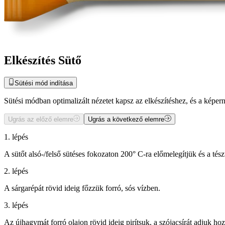
Elkészítés Sütő
Sütési mód indítása
Sütési módban optimalizált nézetet kapsz az elkészítéshez, és a kép
Ugrás az előző elemre
Ugrás a következő elemre
1. lépés
A sütőt alsó-/felső sütéses fokozaton 200° C-ra előmelegítjük és a tész
2. lépés
A sárgarépát rövid ideig főzzük forró, sós vízben.
3. lépés
Az újhagymát forró olajon rövid ideig pirítsuk, a szójacsírát adjuk ho