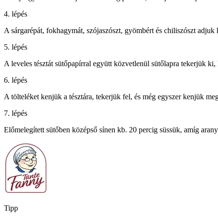
4. lépés
A sárgarépát, fokhagymát, szójaszószt, gyömbért és chiliszószt adjuk 
5. lépés
A leveles tésztát sütőpapírral együtt közvetlenül sütőlapra tekerjük ki,
6. lépés
A tölteléket kenjük a tésztára, tekerjük fel, és még egyszer kenjük me
7. lépés
Előmelegített sütőben középső sínen kb. 20 percig süssük, amíg arany
Tipp