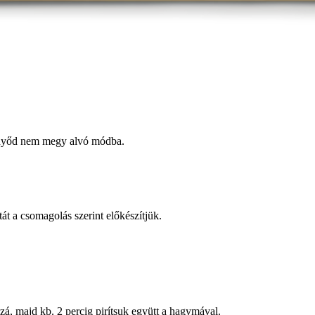
ernyőd nem megy alvó módba.
tát a csomagolás szerint előkészítjük.
zzá, majd kb. 2 percig pirítsuk együtt a hagymával.