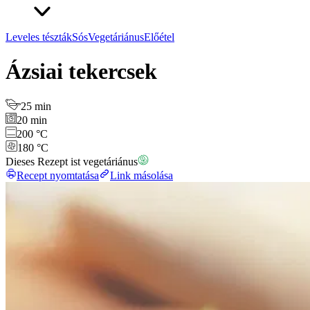
Leveles tészták
Sós
Vegetáriánus
Előétel
Ázsiai tekercsek
25 min
20 min
200 °C
180 °C
Dieses Rezept ist vegetáriánus
Recept nyomtatása
Link másolása