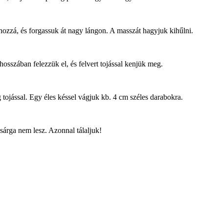
hozzá, és forgassuk át nagy lángon. A masszát hagyjuk kihűlni.
 hosszában felezzük el, és felvert tojással kenjük meg.
g tojással. Egy éles késsel vágjuk kb. 4 cm széles darabokra.
sárga nem lesz. Azonnal tálaljuk!