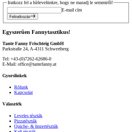
Iratkozz fel a hírlevelünkre, hogy ne maradj le semmiről!
E-mail cím
Feliratkozás
Egyszerűen Fannytasztikus!
Tante Fanny Frischteig GmbH
Parkstraße 24, A-4311 Schwertberg
Tel: +43-(0)7262-62686-0
E-Mail: office@tantefanny.at
Gyorslinkek
Rólunk
Kapcsolat
Választék
Leveles tészták
Pizzatészták
Quiche- & linzertészták
Kelt tészták