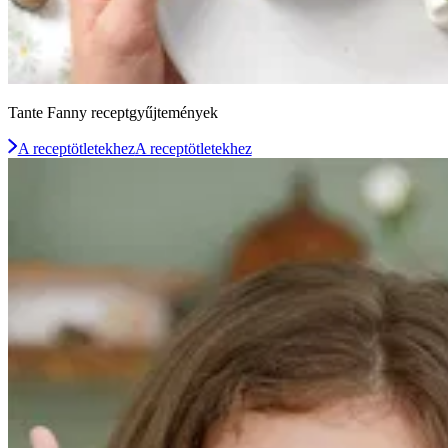
Tante Fanny receptgyűjtemények
A receptötletekhez
A receptötletekhez