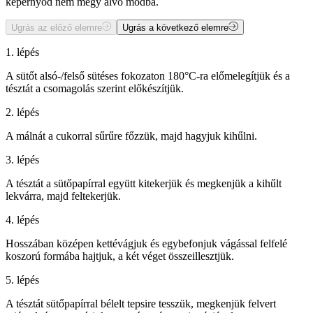
képernyőd nem megy alvó módba.
Ugrás az előző elemre
Ugrás a következő elemre
1. lépés
A sütőt alsó-/felső sütéses fokozaton 180°C-ra előmelegítjük és a
tésztát a csomagolás szerint előkészítjük.
2. lépés
A málnát a cukorral sűrűre főzzük, majd hagyjuk kihűlni.
3. lépés
A tésztát a sütőpapírral együtt kitekerjük és megkenjük a kihűlt
lekvárra, majd feltekerjük.
4. lépés
Hosszában középen kettévágjuk és egybefonjuk vágással felfelé
koszorú formába hajtjuk, a két véget összeillesztjük.
5. lépés
A tésztát sütőpapírral bélelt tepsire tesszük, megkenjük felvert