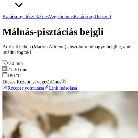
Karácsonyi tészták
Édes
Vegetáriánus
Karácsony
Desszert
Málnás-pisztáciás bejgli
Adri's Kitchen (Marton Adrienn) abszolút rendhagyó bejglije, amit
imádni fogtok!
20 min
25-30 min
180 °C
Dieses Rezept ist vegetáriánus
Recept nyomtatása
Link másolása