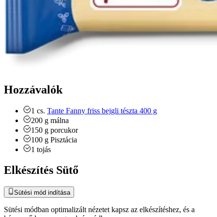
Hozzávalók
1
cs.
Tante Fanny friss bejgli tészta 400 g
200
g
málna
150
g
porcukor
100
g
Pisztácia
1
tojás
Elkészítés Sütő
Sütési mód indítása
Sütési módban optimalizált nézetet kapsz az elkészítéshez, és a