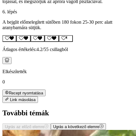
tojással, és megszórjuk az apróra vágott pisztáciával.
6. lépés
A bejglit előmelegített sütőben 180 fokon 25-30 perc alatt
aranybarnára sütjük.
Átlagos értékelés:
4.2
/5
5 csillagból
Elkészítették
0
Recept nyomtatása
Link másolása
További témák
Ugrás az előző elemre
Ugrás a következő elemre