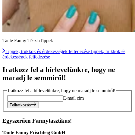
Tante Fanny TésztaTippek
Tippek, trükkök és érdekességek felfedezése
Tippek, trükkök és
érdekességek felfedezése
Iratkozz fel a hírlevelünkre, hogy ne
maradj le semmiről!
Iratkozz fel a hírlevelünkre, hogy ne maradj le semmiről!
E-mail cím
Feliratkozás
Egyszerűen Fannytasztikus!
Tante Fanny Frischteig GmbH