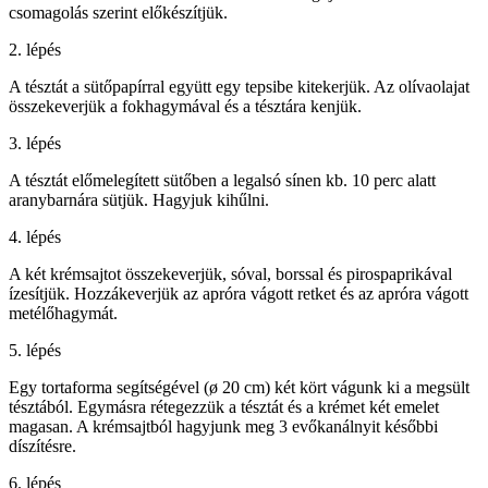
csomagolás szerint előkészítjük.
2. lépés
A tésztát a sütőpapírral együtt egy tepsibe kitekerjük. Az olívaolajat
összekeverjük a fokhagymával és a tésztára kenjük.
3. lépés
A tésztát előmelegített sütőben a legalsó sínen kb. 10 perc alatt
aranybarnára sütjük. Hagyjuk kihűlni.
4. lépés
A két krémsajtot összekeverjük, sóval, borssal és pirospaprikával
ízesítjük. Hozzákeverjük az apróra vágott retket és az apróra vágott
metélőhagymát.
5. lépés
Egy tortaforma segítségével (ø 20 cm) két kört vágunk ki a megsült
tésztából. Egymásra rétegezzük a tésztát és a krémet két emelet
magasan. A krémsajtból hagyjunk meg 3 evőkanálnyit későbbi
díszítésre.
6. lépés