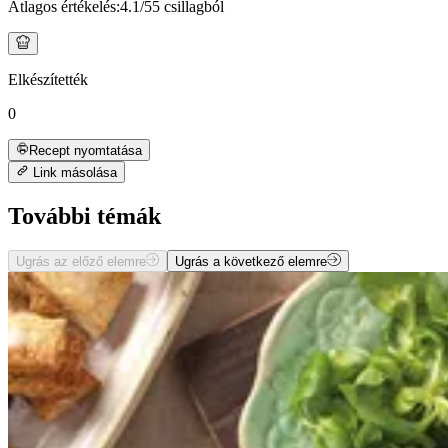
Átlagos értékelés:
4.1
/5
5 csillagból
Elkészítették
0
Recept nyomtatása
Link másolása
További témák
Ugrás az előző elemre
Ugrás a következő elemre