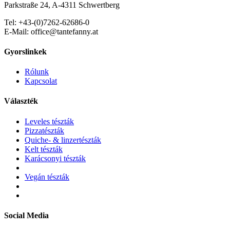
Parkstraße 24, A-4311 Schwertberg
Tel: +43-(0)7262-62686-0
E-Mail: office@tantefanny.at
Gyorslinkek
Rólunk
Kapcsolat
Választék
Leveles tészták
Pizzatészták
Quiche- & linzertészták
Kelt tészták
Karácsonyi tészták
Vegán tészták
Social Media