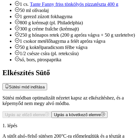
1
cs.
Tante Fanny friss tönkölyös pizzatészta 400 g
50
ml
olívaolaj
1
gerezd
zúzott fokhagyma
800
g
krémsajt (pl. Philadelphia)
300
g
créme fraîche (krémsajt)
250
g
hónapos retek
(200 g apróra vágva + 50 g szeletelve)
1
csokor
metélőhagyma
a felét apróra vágva
50
g
koktélparadicsom
félbe vágva
1/2
csésze
csíra (pl. retekcsíra)
só, bors, pirospaprika
Elkészítés Sütő
Sütési mód indítása
Sütési módban optimalizált nézetet kapsz az elkészítéshez, és a
képernyőd nem megy alvó módba.
Ugrás az előző elemre
Ugrás a következő elemre
1. lépés
A sütőt alsó-/felső sütésen 200°C-ra előmelegítjük és a tésztát a