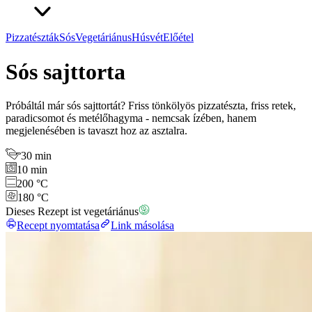
Pizzatészták
Sós
Vegetáriánus
Húsvét
Előétel
Sós sajttorta
Próbáltál már sós sajttortát? Friss tönkölyös pizzatészta, friss retek,
paradicsomot és metélőhagyma - nemcsak ízében, hanem
megjelenésében is tavaszt hoz az asztalra.
30 min
10 min
200 °C
180 °C
Dieses Rezept ist vegetáriánus
Recept nyomtatása
Link másolása