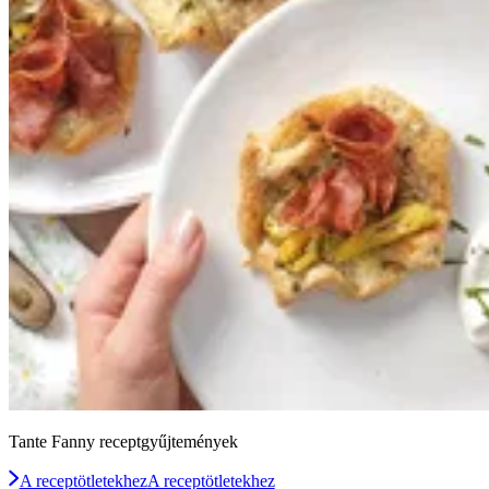
Tante Fanny receptgyűjtemények
A receptötletekhez
A receptötletekhez