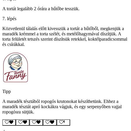
A tortát legalább 2 órára a hűtőbe tesszük.
7. lépés
Közvetlenül tálalás előtt kivesszük a tortát a hűtőből, megkenjük a
maradék krémmel a torta szélét, és metélőhagymával díszítjük. A
torta felületét tetszés szerint díszítsük retekkel, koktélparadicsommal
és csírákkal.
Tipp
A maradék tésztából ropogós krutonokat készíthetünk. Ehhez a
maradék tésztát apró kockákra vágjuk, és egy serpenyőben vajjal
ropogósra sütjük.