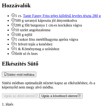
Hozzávalók
1
cs.
Tante Fanny Friss teljes kiőrlésű leveles tészta 280 g
500
g
savanyú káposzta
jól átnyomkodva
200
g
főtt burgonya
1 cm-es kockákra vágva
10
szelet
angolszalonna
100
g
tejföl
1
csokor
friss metélőhagyma
apróra vágva
1
felvert tojás a kenéshez
1
tk
Köménymag a szóráshoz
őrölt só és bors
Elkészítés Sütő
Sütési mód indítása
Sütési módban optimalizált nézetet kapsz az elkészítéshez, és a
képernyőd nem megy alvó módba.
Ugrás az előző elemre
Ugrás a következő elemre
1. lépés