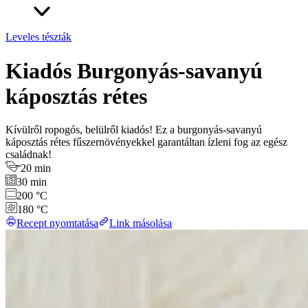
Leveles tészták
Kiadós Burgonyás-savanyú
káposztás rétes
Kívülről ropogós, belülről kiadós! Ez a burgonyás-savanyú
káposztás rétes fűszernövényekkel garantáltan ízleni fog az egész
családnak!
20 min
30 min
200 °C
180 °C
Recept nyomtatása
Link másolása