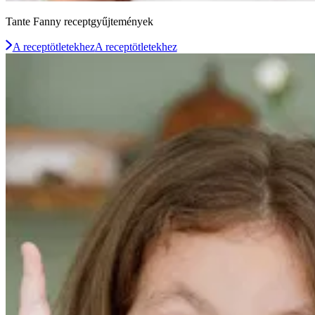
Tante Fanny receptgyűjtemények
A receptötletekhez
A receptötletekhez