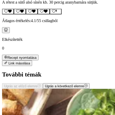
A rétest a sütő alsó sínén kb. 30 percig aranybarnára sütjük.
Átlagos értékelés:
4.1
/5
5 csillagból
Elkészítették
0
Recept nyomtatása
Link másolása
További témák
Ugrás az előző elemre
Ugrás a következő elemre