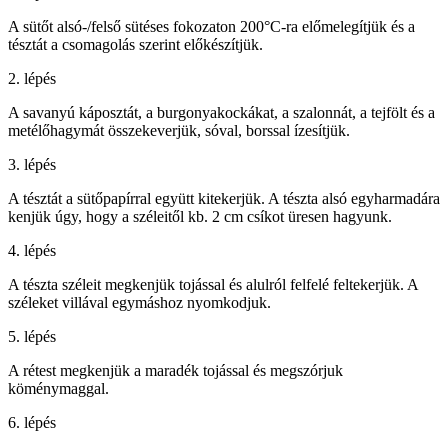
A sütőt alsó-/felső sütéses fokozaton 200°C-ra előmelegítjük és a
tésztát a csomagolás szerint előkészítjük.
2. lépés
A savanyú káposztát, a burgonyakockákat, a szalonnát, a tejfölt és a
metélőhagymát összekeverjük, sóval, borssal ízesítjük.
3. lépés
A tésztát a sütőpapírral együtt kitekerjük. A tészta alsó egyharmadára
kenjük úgy, hogy a széleitől kb. 2 cm csíkot üresen hagyunk.
4. lépés
A tészta széleit megkenjük tojással és alulról felfelé feltekerjük. A
széleket villával egymáshoz nyomkodjuk.
5. lépés
A rétest megkenjük a maradék tojással és megszórjuk
köménymaggal.
6. lépés