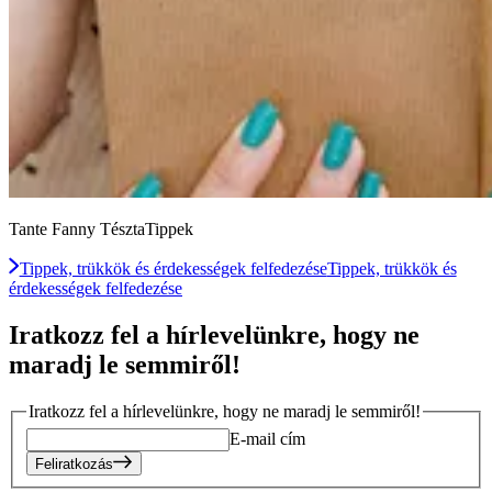
Tante Fanny TésztaTippek
Tippek, trükkök és érdekességek felfedezése
Tippek, trükkök és
érdekességek felfedezése
Iratkozz fel a hírlevelünkre, hogy ne
maradj le semmiről!
Iratkozz fel a hírlevelünkre, hogy ne maradj le semmiről!
E-mail cím
Feliratkozás