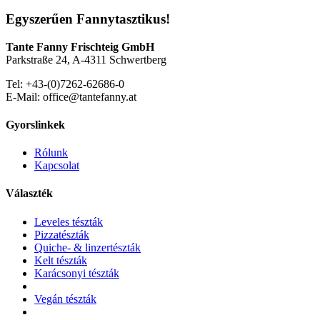
Egyszerűen Fannytasztikus!
Tante Fanny Frischteig GmbH
Parkstraße 24, A-4311 Schwertberg
Tel: +43-(0)7262-62686-0
E-Mail: office@tantefanny.at
Gyorslinkek
Rólunk
Kapcsolat
Választék
Leveles tészták
Pizzatészták
Quiche- & linzertészták
Kelt tészták
Karácsonyi tészták
Vegán tészták