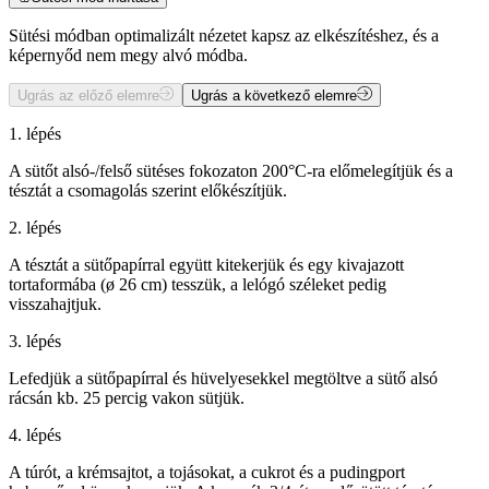
Sütési módban optimalizált nézetet kapsz az elkészítéshez, és a
képernyőd nem megy alvó módba.
Ugrás az előző elemre
Ugrás a következő elemre
1. lépés
A sütőt alsó-/felső sütéses fokozaton 200°C-ra előmelegítjük és a
tésztát a csomagolás szerint előkészítjük.
2. lépés
A tésztát a sütőpapírral együtt kitekerjük és egy kivajazott
tortaformába (ø 26 cm) tesszük, a lelógó széleket pedig
visszahajtjuk.
3. lépés
Lefedjük a sütőpapírral és hüvelyesekkel megtöltve a sütő alsó
rácsán kb. 25 percig vakon sütjük.
4. lépés
A túrót, a krémsajtot, a tojásokat, a cukrot és a pudingport