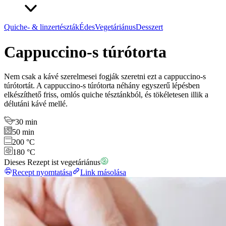
Quiche- & linzertészták
Édes
Vegetáriánus
Desszert
Cappuccino-s túrótorta
Nem csak a kávé szerelmesei fogják szeretni ezt a cappuccino-s
túrótortát. A cappuccino-s túrótorta néhány egyszerű lépésben
elkészíthető friss, omlós quiche tésztánkból, és tökéletesen illik a
délutáni kávé mellé.
30 min
50 min
200 °C
180 °C
Dieses Rezept ist vegetáriánus
Recept nyomtatása
Link másolása