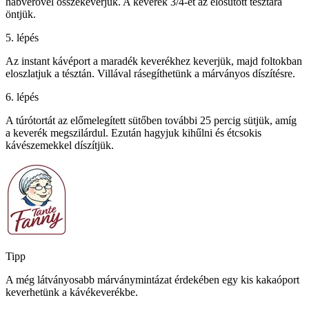
habverővel összekeverjük. A keverék 3/4-ét az elősütött tésztára
öntjük.
5. lépés
Az instant kávéport a maradék keverékhez keverjük, majd foltokban
eloszlatjuk a tésztán. Villával rásegíthetünk a márványos díszítésre.
6. lépés
A túrótortát az előmelegített sütőben további 25 percig sütjük, amíg
a keverék megszilárdul. Ezután hagyjuk kihűlni és étcsokis
kávészemekkel díszítjük.
Tipp
A még látványosabb márványmintázat érdekében egy kis kakaóport
keverhetünk a kávékeverékbe.