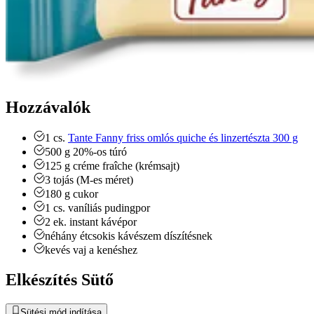
Hozzávalók
1
cs.
Tante Fanny friss omlós quiche és linzertészta 300 g
500
g
20%-os túró
125
g
créme fraîche (krémsajt)
3
tojás (M-es méret)
180
g
cukor
1
cs.
vaníliás pudingpor
2
ek.
instant kávépor
néhány étcsokis kávészem díszítésnek
kevés vaj a kenéshez
Elkészítés Sütő
Sütési mód indítása