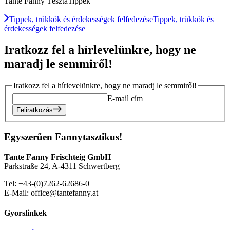
Tante Fanny TésztaTippek
Tippek, trükkök és érdekességek felfedezése
Tippek, trükkök és
érdekességek felfedezése
Iratkozz fel a hírlevelünkre, hogy ne
maradj le semmiről!
Iratkozz fel a hírlevelünkre, hogy ne maradj le semmiről!
E-mail cím
Feliratkozás
Egyszerűen Fannytasztikus!
Tante Fanny Frischteig GmbH
Parkstraße 24, A-4311 Schwertberg
Tel: +43-(0)7262-62686-0
E-Mail: office@tantefanny.at
Gyorslinkek