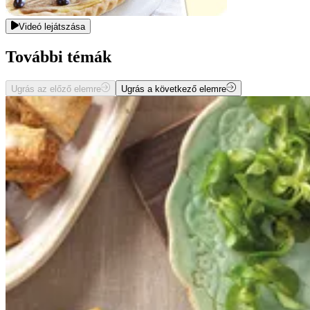
Videó lejátszása
További témák
Ugrás az előző elemre
Ugrás a következő elemre