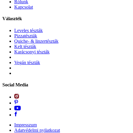
Rólunk
Kapcsolat
Választék
Leveles tészták
Pizzatészták
Quiche- & linzertészták
Kelt tészták
Karácsonyi tészták
Vegán tészták
Social Media
Impresszum
Adatvédelmi nyilatkozat