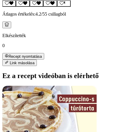
Átlagos értékelés:
4.2
/5
5 csillagból
Elkészítették
0
Recept nyomtatása
Link másolása
Ez a recept videóban is elérhető