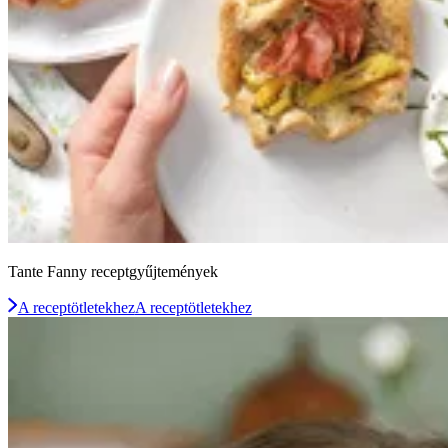
Tante Fanny receptgyűjtemények
A receptötletekhez
A receptötletekhez