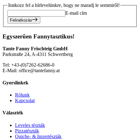
Iratkozz fel a hírlevelünkre, hogy ne maradj le semmiről!
E-mail cím
Feliratkozás
Egyszerűen Fannytasztikus!
Tante Fanny Frischteig GmbH
Parkstraße 24, A-4311 Schwertberg
Tel: +43-(0)7262-62686-0
E-Mail: office@tantefanny.at
Gyorslinkek
Rólunk
Kapcsolat
Választék
Leveles tészták
Pizzatészták
Quiche- & linzertészták