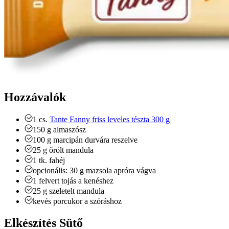
Hozzávalók
1
cs.
Tante Fanny friss leveles tészta 300 g
150
g
almaszósz
100
g
marcipán
durvára reszelve
25
g
őrölt mandula
1
tk.
fahéj
opcionális: 30
g
mazsola
apróra vágva
1
felvert tojás a kenéshez
25
g
szeletelt mandula
kevés porcukor a szóráshoz
Elkészítés Sütő