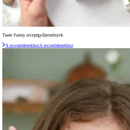
Tante Fanny receptgyűjtemények
A receptötletekhez
A receptötletekhez