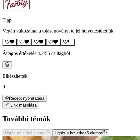
Tipp
Vegán változatnál a tojást növényi tejjel helyettesíthetjük.
Átlagos értékelés:
4.2
/5
5 csillagból
Elkészítették
0
Recept nyomtatása
Link másolása
További témák
Ugrás az előző elemre
Ugrás a következő elemre