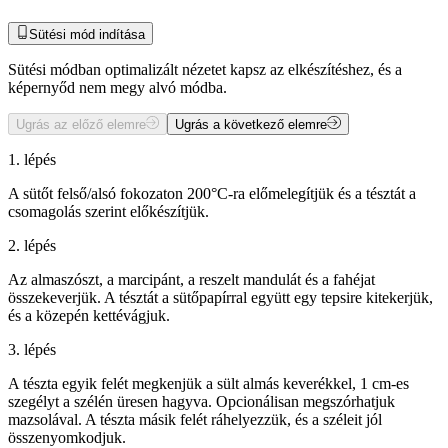
Sütési mód indítása
Sütési módban optimalizált nézetet kapsz az elkészítéshez, és a
képernyőd nem megy alvó módba.
Ugrás az előző elemre
Ugrás a következő elemre
1. lépés
A sütőt felső/alsó fokozaton 200°C-ra előmelegítjük és a tésztát a
csomagolás szerint előkészítjük.
2. lépés
Az almaszószt, a marcipánt, a reszelt mandulát és a fahéjat
összekeverjük. A tésztát a sütőpapírral együtt egy tepsire kitekerjük,
és a közepén kettévágjuk.
3. lépés
A tészta egyik felét megkenjük a sült almás keverékkel, 1 cm-es
szegélyt a szélén üresen hagyva. Opcionálisan megszórhatjuk
mazsolával. A tészta másik felét ráhelyezzük, és a széleit jól
összenyomkodjuk.