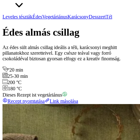
Leveles tészták
Édes
Vegetáriánus
Karácsony
Desszert
Tél
Édes almás csillag
Az édes sült almás csillag ideális a téli, karácsonyi meghitt
pillanatokhoz szeretteivel. Egy csésze teával vagy forró
csokoládéval biztosan gyorsan elfogy ez a kreatív finomság.
20 min
25-30 min
200 °C
180 °C
Dieses Rezept ist vegetáriánus
Recept nyomtatása
Link másolása