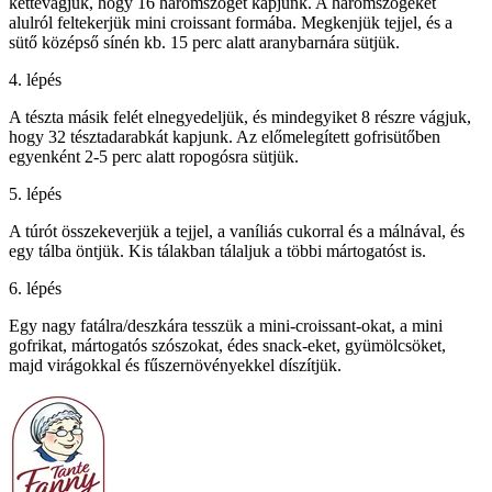
kettévágjuk, hogy 16 háromszöget kapjunk. A háromszögeket
alulról feltekerjük mini croissant formába. Megkenjük tejjel, és a
sütő középső sínén kb. 15 perc alatt aranybarnára sütjük.
4. lépés
A tészta másik felét elnegyedeljük, és mindegyiket 8 részre vágjuk,
hogy 32 tésztadarabkát kapjunk. Az előmelegített gofrisütőben
egyenként 2-5 perc alatt ropogósra sütjük.
5. lépés
A túrót összekeverjük a tejjel, a vaníliás cukorral és a málnával, és
egy tálba öntjük. Kis tálakban tálaljuk a többi mártogatóst is.
6. lépés
Egy nagy fatálra/deszkára tesszük a mini-croissant-okat, a mini
gofrikat, mártogatós szószokat, édes snack-eket, gyümölcsöket,
majd virágokkal és fűszernövényekkel díszítjük.