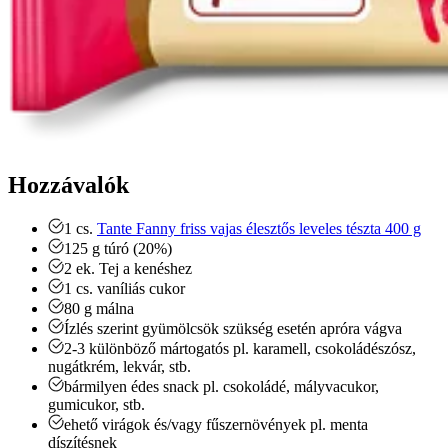
Hozzávalók
1
cs.
Tante Fanny friss vajas élesztős leveles tészta 400 g
125
g
túró (20%)
2
ek.
Tej a kenéshez
1
cs.
vaníliás cukor
80
g
málna
Ízlés szerint gyümölcsök
szükség esetén apróra vágva
2-3
különböző mártogatós
pl. karamell, csokoládészósz,
nugátkrém, lekvár, stb.
bármilyen édes snack
pl. csokoládé, mályvacukor,
gumicukor, stb.
ehető virágok és/vagy fűszernövények
pl. menta
díszítésnek