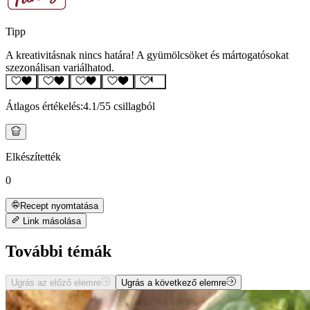
Tipp
A kreativitásnak nincs határa! A gyümölcsöket és mártogatósokat
szezonálisan variálhatod.
Átlagos értékelés:
4.1
/5
5 csillagból
Elkészítették
0
Recept nyomtatása
Link másolása
További témák
Ugrás az előző elemre
Ugrás a következő elemre