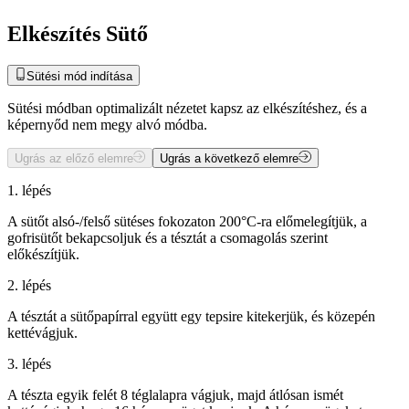
Elkészítés Sütő
Sütési mód indítása
Sütési módban optimalizált nézetet kapsz az elkészítéshez, és a
képernyőd nem megy alvó módba.
Ugrás az előző elemre
Ugrás a következő elemre
1. lépés
A sütőt alsó-/felső sütéses fokozaton 200°C-ra előmelegítjük, a
gofrisütőt bekapcsoljuk és a tésztát a csomagolás szerint
előkészítjük.
2. lépés
A tésztát a sütőpapírral együtt egy tepsire kitekerjük, és közepén
kettévágjuk.
3. lépés
A tészta egyik felét 8 téglalapra vágjuk, majd átlósan ismét