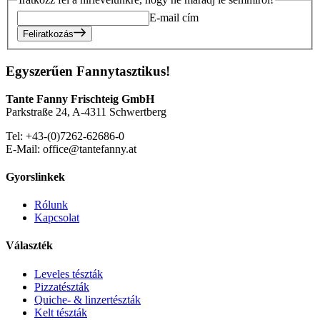
E-mail cím
Feliratkozás
Egyszerűen Fannytasztikus!
Tante Fanny Frischteig GmbH
Parkstraße 24, A-4311 Schwertberg
Tel: +43-(0)7262-62686-0
E-Mail: office@tantefanny.at
Gyorslinkek
Rólunk
Kapcsolat
Választék
Leveles tészták
Pizzatészták
Quiche- & linzertészták
Kelt tészták