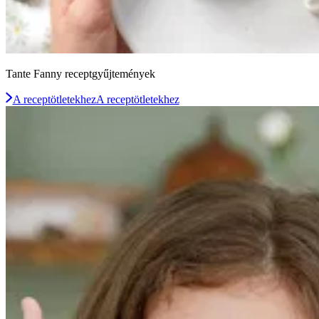
Tante Fanny receptgyűjtemények
A receptötletekhez
A receptötletekhez