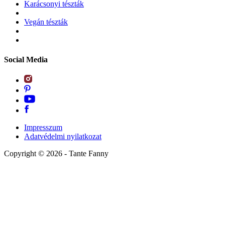
Karácsonyi tészták
Vegán tészták
Social Media
Impresszum
Adatvédelmi nyilatkozat
Copyright ©
2026
- Tante Fanny